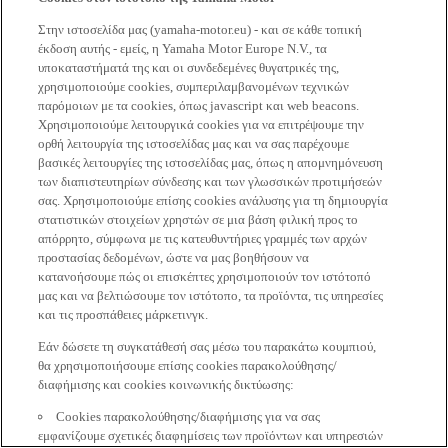
Στην ιστοσελίδα μας (yamaha-motor.eu) - και σε κάθε τοπική
έκδοση αυτής - εμείς, η Yamaha Motor Europe N.V., τα
υποκαταστήματά της και οι συνδεδεμένες θυγατρικές της,
χρησιμοποιούμε cookies, συμπεριλαμβανομένων τεχνικών
παρόμοιων με τα cookies, όπως javascript και web beacons.
Χρησιμοποιούμε λειτουργικά cookies για να επιτρέψουμε την
ορθή λειτουργία της ιστοσελίδας μας και να σας παρέχουμε
βασικές λειτουργίες της ιστοσελίδας μας, όπως η απομνημόνευση
των διαπιστευτηρίων σύνδεσης και των γλωσσικών προτιμήσεών
σας. Χρησιμοποιούμε επίσης cookies ανάλυσης για τη δημιουργία
στατιστικών στοιχείων χρηστών σε μια βάση φιλική προς το
απόρρητο, σύμφωνα με τις κατευθυντήριες γραμμές των αρχών
προστασίας δεδομένων, ώστε να μας βοηθήσουν να
κατανοήσουμε πώς οι επισκέπτες χρησιμοποιούν τον ιστότοπό
μας και να βελτιώσουμε τον ιστότοπο, τα προϊόντα, τις υπηρεσίες
και τις προσπάθειες μάρκετινγκ.
Εάν δώσετε τη συγκατάθεσή σας μέσω του παρακάτω κουμπιού,
θα χρησιμοποιήσουμε επίσης cookies παρακολούθησης/
διαφήμισης και cookies κοινωνικής δικτύωσης:
Cookies παρακολούθησης/διαφήμισης για να σας
εμφανίζουμε σχετικές διαφημίσεις των προϊόντων και υπηρεσιών