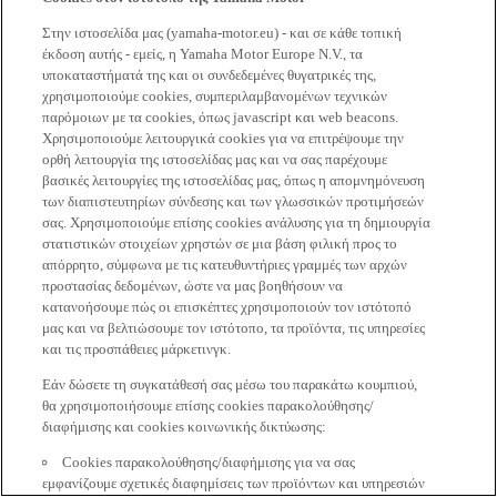
Στην ιστοσελίδα μας (yamaha-motor.eu) - και σε κάθε τοπική
έκδοση αυτής - εμείς, η Yamaha Motor Europe N.V., τα
υποκαταστήματά της και οι συνδεδεμένες θυγατρικές της,
χρησιμοποιούμε cookies, συμπεριλαμβανομένων τεχνικών
παρόμοιων με τα cookies, όπως javascript και web beacons.
Χρησιμοποιούμε λειτουργικά cookies για να επιτρέψουμε την
ορθή λειτουργία της ιστοσελίδας μας και να σας παρέχουμε
βασικές λειτουργίες της ιστοσελίδας μας, όπως η απομνημόνευση
των διαπιστευτηρίων σύνδεσης και των γλωσσικών προτιμήσεών
σας. Χρησιμοποιούμε επίσης cookies ανάλυσης για τη δημιουργία
στατιστικών στοιχείων χρηστών σε μια βάση φιλική προς το
απόρρητο, σύμφωνα με τις κατευθυντήριες γραμμές των αρχών
προστασίας δεδομένων, ώστε να μας βοηθήσουν να
κατανοήσουμε πώς οι επισκέπτες χρησιμοποιούν τον ιστότοπό
μας και να βελτιώσουμε τον ιστότοπο, τα προϊόντα, τις υπηρεσίες
και τις προσπάθειες μάρκετινγκ.
Εάν δώσετε τη συγκατάθεσή σας μέσω του παρακάτω κουμπιού,
θα χρησιμοποιήσουμε επίσης cookies παρακολούθησης/
διαφήμισης και cookies κοινωνικής δικτύωσης:
Cookies παρακολούθησης/διαφήμισης για να σας
εμφανίζουμε σχετικές διαφημίσεις των προϊόντων και υπηρεσιών