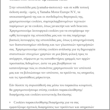
Στην ιστοσελίδα μας (yamaha-motor.eu) - και σε κάθε τοπική
έκδοση αυτής - εμείς, η Yamaha Motor Europe N.V., τα
υποκαταστήματά της και οι συνδεδεμένες θυγατρικές της,
χρησιμοποιούμε cookies, συμπεριλαμβανομένων τεχνικών
παρόμοιων με τα cookies, όπως javascript και web beacons.
Χρησιμοποιούμε λειτουργικά cookies για να επιτρέψουμε την
ορθή λειτουργία της ιστοσελίδας μας και να σας παρέχουμε
βασικές λειτουργίες της ιστοσελίδας μας, όπως η απομνημόνευση
των διαπιστευτηρίων σύνδεσης και των γλωσσικών προτιμήσεών
σας. Χρησιμοποιούμε επίσης cookies ανάλυσης για τη δημιουργία
στατιστικών στοιχείων χρηστών σε μια βάση φιλική προς το
απόρρητο, σύμφωνα με τις κατευθυντήριες γραμμές των αρχών
προστασίας δεδομένων, ώστε να μας βοηθήσουν να
κατανοήσουμε πώς οι επισκέπτες χρησιμοποιούν τον ιστότοπό
μας και να βελτιώσουμε τον ιστότοπο, τα προϊόντα, τις υπηρεσίες
και τις προσπάθειες μάρκετινγκ.
Εάν δώσετε τη συγκατάθεσή σας μέσω του παρακάτω κουμπιού,
θα χρησιμοποιήσουμε επίσης cookies παρακολούθησης/
διαφήμισης και cookies κοινωνικής δικτύωσης:
Cookies παρακολούθησης/διαφήμισης για να σας
εμφανίζουμε σχετικές διαφημίσεις των προϊόντων και υπηρεσιών