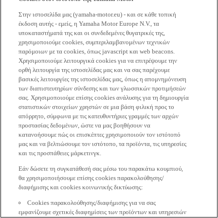
Στην ιστοσελίδα μας (yamaha-motor.eu) - και σε κάθε τοπική
έκδοση αυτής - εμείς, η Yamaha Motor Europe N.V., τα
υποκαταστήματά της και οι συνδεδεμένες θυγατρικές της,
χρησιμοποιούμε cookies, συμπεριλαμβανομένων τεχνικών
παρόμοιων με τα cookies, όπως javascript και web beacons.
Χρησιμοποιούμε λειτουργικά cookies για να επιτρέψουμε την
ορθή λειτουργία της ιστοσελίδας μας και να σας παρέχουμε
βασικές λειτουργίες της ιστοσελίδας μας, όπως η απομνημόνευση
των διαπιστευτηρίων σύνδεσης και των γλωσσικών προτιμήσεών
σας. Χρησιμοποιούμε επίσης cookies ανάλυσης για τη δημιουργία
στατιστικών στοιχείων χρηστών σε μια βάση φιλική προς το
απόρρητο, σύμφωνα με τις κατευθυντήριες γραμμές των αρχών
προστασίας δεδομένων, ώστε να μας βοηθήσουν να
κατανοήσουμε πώς οι επισκέπτες χρησιμοποιούν τον ιστότοπό
μας και να βελτιώσουμε τον ιστότοπο, τα προϊόντα, τις υπηρεσίες
και τις προσπάθειες μάρκετινγκ.
Εάν δώσετε τη συγκατάθεσή σας μέσω του παρακάτω κουμπιού,
θα χρησιμοποιήσουμε επίσης cookies παρακολούθησης/
διαφήμισης και cookies κοινωνικής δικτύωσης:
Cookies παρακολούθησης/διαφήμισης για να σας
εμφανίζουμε σχετικές διαφημίσεις των προϊόντων και υπηρεσιών