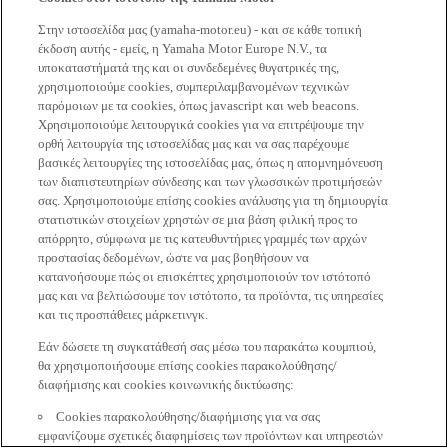
Στην ιστοσελίδα μας (yamaha-motor.eu) - και σε κάθε τοπική
έκδοση αυτής - εμείς, η Yamaha Motor Europe N.V., τα
υποκαταστήματά της και οι συνδεδεμένες θυγατρικές της,
χρησιμοποιούμε cookies, συμπεριλαμβανομένων τεχνικών
παρόμοιων με τα cookies, όπως javascript και web beacons.
Χρησιμοποιούμε λειτουργικά cookies για να επιτρέψουμε την
ορθή λειτουργία της ιστοσελίδας μας και να σας παρέχουμε
βασικές λειτουργίες της ιστοσελίδας μας, όπως η απομνημόνευση
των διαπιστευτηρίων σύνδεσης και των γλωσσικών προτιμήσεών
σας. Χρησιμοποιούμε επίσης cookies ανάλυσης για τη δημιουργία
στατιστικών στοιχείων χρηστών σε μια βάση φιλική προς το
απόρρητο, σύμφωνα με τις κατευθυντήριες γραμμές των αρχών
προστασίας δεδομένων, ώστε να μας βοηθήσουν να
κατανοήσουμε πώς οι επισκέπτες χρησιμοποιούν τον ιστότοπό
μας και να βελτιώσουμε τον ιστότοπο, τα προϊόντα, τις υπηρεσίες
και τις προσπάθειες μάρκετινγκ.
Εάν δώσετε τη συγκατάθεσή σας μέσω του παρακάτω κουμπιού,
θα χρησιμοποιήσουμε επίσης cookies παρακολούθησης/
διαφήμισης και cookies κοινωνικής δικτύωσης:
Cookies παρακολούθησης/διαφήμισης για να σας
εμφανίζουμε σχετικές διαφημίσεις των προϊόντων και υπηρεσιών