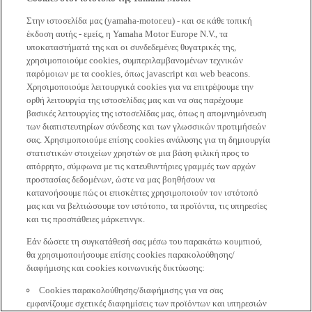
Στην ιστοσελίδα μας (yamaha-motor.eu) - και σε κάθε τοπική
έκδοση αυτής - εμείς, η Yamaha Motor Europe N.V., τα
υποκαταστήματά της και οι συνδεδεμένες θυγατρικές της,
χρησιμοποιούμε cookies, συμπεριλαμβανομένων τεχνικών
παρόμοιων με τα cookies, όπως javascript και web beacons.
Χρησιμοποιούμε λειτουργικά cookies για να επιτρέψουμε την
ορθή λειτουργία της ιστοσελίδας μας και να σας παρέχουμε
βασικές λειτουργίες της ιστοσελίδας μας, όπως η απομνημόνευση
των διαπιστευτηρίων σύνδεσης και των γλωσσικών προτιμήσεών
σας. Χρησιμοποιούμε επίσης cookies ανάλυσης για τη δημιουργία
στατιστικών στοιχείων χρηστών σε μια βάση φιλική προς το
απόρρητο, σύμφωνα με τις κατευθυντήριες γραμμές των αρχών
προστασίας δεδομένων, ώστε να μας βοηθήσουν να
κατανοήσουμε πώς οι επισκέπτες χρησιμοποιούν τον ιστότοπό
μας και να βελτιώσουμε τον ιστότοπο, τα προϊόντα, τις υπηρεσίες
και τις προσπάθειες μάρκετινγκ.
Εάν δώσετε τη συγκατάθεσή σας μέσω του παρακάτω κουμπιού,
θα χρησιμοποιήσουμε επίσης cookies παρακολούθησης/
διαφήμισης και cookies κοινωνικής δικτύωσης:
Cookies παρακολούθησης/διαφήμισης για να σας
εμφανίζουμε σχετικές διαφημίσεις των προϊόντων και υπηρεσιών