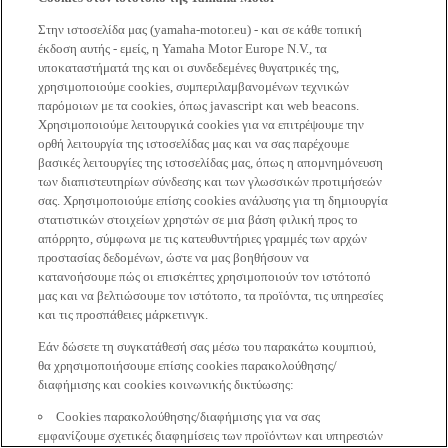
Στην ιστοσελίδα μας (yamaha-motor.eu) - και σε κάθε τοπική
έκδοση αυτής - εμείς, η Yamaha Motor Europe N.V., τα
υποκαταστήματά της και οι συνδεδεμένες θυγατρικές της,
χρησιμοποιούμε cookies, συμπεριλαμβανομένων τεχνικών
παρόμοιων με τα cookies, όπως javascript και web beacons.
Χρησιμοποιούμε λειτουργικά cookies για να επιτρέψουμε την
ορθή λειτουργία της ιστοσελίδας μας και να σας παρέχουμε
βασικές λειτουργίες της ιστοσελίδας μας, όπως η απομνημόνευση
των διαπιστευτηρίων σύνδεσης και των γλωσσικών προτιμήσεών
σας. Χρησιμοποιούμε επίσης cookies ανάλυσης για τη δημιουργία
στατιστικών στοιχείων χρηστών σε μια βάση φιλική προς το
απόρρητο, σύμφωνα με τις κατευθυντήριες γραμμές των αρχών
προστασίας δεδομένων, ώστε να μας βοηθήσουν να
κατανοήσουμε πώς οι επισκέπτες χρησιμοποιούν τον ιστότοπό
μας και να βελτιώσουμε τον ιστότοπο, τα προϊόντα, τις υπηρεσίες
και τις προσπάθειες μάρκετινγκ.
Εάν δώσετε τη συγκατάθεσή σας μέσω του παρακάτω κουμπιού,
θα χρησιμοποιήσουμε επίσης cookies παρακολούθησης/
διαφήμισης και cookies κοινωνικής δικτύωσης:
Cookies παρακολούθησης/διαφήμισης για να σας
εμφανίζουμε σχετικές διαφημίσεις των προϊόντων και υπηρεσιών