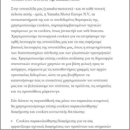
Στην ιστοσελίδα μας (yamaha-motor.eu) - και σε κάθε τοπική
έκδοση αυτής - εμείς, η Yamaha Motor Europe N.V., τα
υποκαταστήματά της και οι συνδεδεμένες θυγατρικές της,
χρησιμοποιούμε cookies, συμπεριλαμβανομένων τεχνικών
παρόμοιων με τα cookies, όπως javascript και web beacons.
Χρησιμοποιούμε λειτουργικά cookies για να επιτρέψουμε την
ορθή λειτουργία της ιστοσελίδας μας και να σας παρέχουμε
βασικές λειτουργίες της ιστοσελίδας μας, όπως η απομνημόνευση
των διαπιστευτηρίων σύνδεσης και των γλωσσικών προτιμήσεών
σας. Χρησιμοποιούμε επίσης cookies ανάλυσης για τη δημιουργία
στατιστικών στοιχείων χρηστών σε μια βάση φιλική προς το
απόρρητο, σύμφωνα με τις κατευθυντήριες γραμμές των αρχών
προστασίας δεδομένων, ώστε να μας βοηθήσουν να
κατανοήσουμε πώς οι επισκέπτες χρησιμοποιούν τον ιστότοπό
μας και να βελτιώσουμε τον ιστότοπο, τα προϊόντα, τις υπηρεσίες
και τις προσπάθειες μάρκετινγκ.
Εάν δώσετε τη συγκατάθεσή σας μέσω του παρακάτω κουμπιού,
θα χρησιμοποιήσουμε επίσης cookies παρακολούθησης/
διαφήμισης και cookies κοινωνικής δικτύωσης:
Cookies παρακολούθησης/διαφήμισης για να σας
εμφανίζουμε σχετικές διαφημίσεις των προϊόντων και υπηρεσιών