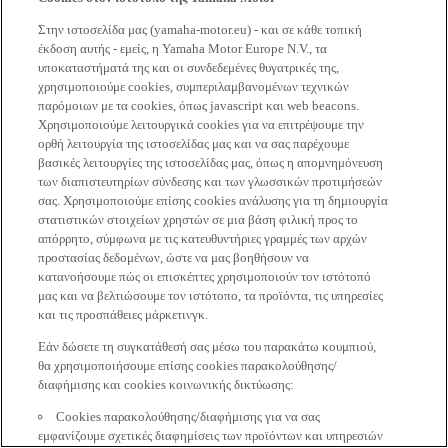
Στην ιστοσελίδα μας (yamaha-motor.eu) - και σε κάθε τοπική
έκδοση αυτής - εμείς, η Yamaha Motor Europe N.V., τα
υποκαταστήματά της και οι συνδεδεμένες θυγατρικές της,
χρησιμοποιούμε cookies, συμπεριλαμβανομένων τεχνικών
παρόμοιων με τα cookies, όπως javascript και web beacons.
Χρησιμοποιούμε λειτουργικά cookies για να επιτρέψουμε την
ορθή λειτουργία της ιστοσελίδας μας και να σας παρέχουμε
βασικές λειτουργίες της ιστοσελίδας μας, όπως η απομνημόνευση
των διαπιστευτηρίων σύνδεσης και των γλωσσικών προτιμήσεών
σας. Χρησιμοποιούμε επίσης cookies ανάλυσης για τη δημιουργία
στατιστικών στοιχείων χρηστών σε μια βάση φιλική προς το
απόρρητο, σύμφωνα με τις κατευθυντήριες γραμμές των αρχών
προστασίας δεδομένων, ώστε να μας βοηθήσουν να
κατανοήσουμε πώς οι επισκέπτες χρησιμοποιούν τον ιστότοπό
μας και να βελτιώσουμε τον ιστότοπο, τα προϊόντα, τις υπηρεσίες
και τις προσπάθειες μάρκετινγκ.
Εάν δώσετε τη συγκατάθεσή σας μέσω του παρακάτω κουμπιού,
θα χρησιμοποιήσουμε επίσης cookies παρακολούθησης/
διαφήμισης και cookies κοινωνικής δικτύωσης:
Cookies παρακολούθησης/διαφήμισης για να σας
εμφανίζουμε σχετικές διαφημίσεις των προϊόντων και υπηρεσιών