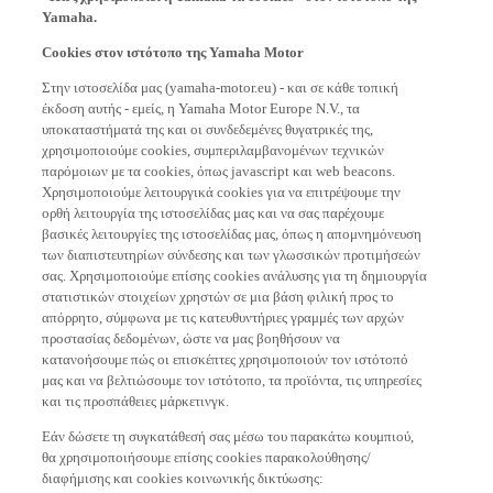
Yamaha.
Cookies στον ιστότοπο της Yamaha Motor
Στην ιστοσελίδα μας (yamaha-motor.eu) - και σε κάθε τοπική
έκδοση αυτής - εμείς, η Yamaha Motor Europe N.V., τα
υποκαταστήματά της και οι συνδεδεμένες θυγατρικές της,
χρησιμοποιούμε cookies, συμπεριλαμβανομένων τεχνικών
παρόμοιων με τα cookies, όπως javascript και web beacons.
Χρησιμοποιούμε λειτουργικά cookies για να επιτρέψουμε την
ορθή λειτουργία της ιστοσελίδας μας και να σας παρέχουμε
βασικές λειτουργίες της ιστοσελίδας μας, όπως η απομνημόνευση
των διαπιστευτηρίων σύνδεσης και των γλωσσικών προτιμήσεών
σας. Χρησιμοποιούμε επίσης cookies ανάλυσης για τη δημιουργία
στατιστικών στοιχείων χρηστών σε μια βάση φιλική προς το
απόρρητο, σύμφωνα με τις κατευθυντήριες γραμμές των αρχών
προστασίας δεδομένων, ώστε να μας βοηθήσουν να
κατανοήσουμε πώς οι επισκέπτες χρησιμοποιούν τον ιστότοπό
μας και να βελτιώσουμε τον ιστότοπο, τα προϊόντα, τις υπηρεσίες
και τις προσπάθειες μάρκετινγκ.
Εάν δώσετε τη συγκατάθεσή σας μέσω του παρακάτω κουμπιού,
θα χρησιμοποιήσουμε επίσης cookies παρακολούθησης/
διαφήμισης και cookies κοινωνικής δικτύωσης: