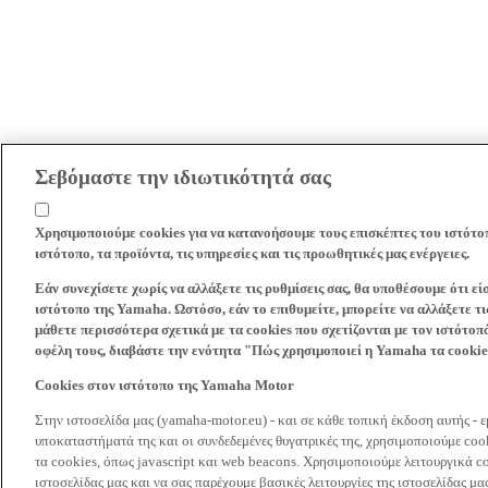
Σεβόμαστε την ιδιωτικότητά σας
Χρησιμοποιούμε cookies για να κατανοήσουμε τους επισκέπτες του ιστότο
ιστότοπο, τα προϊόντα, τις υπηρεσίες και τις προωθητικές μας ενέργειες.
Εάν συνεχίσετε χωρίς να αλλάξετε τις ρυθμίσεις σας, θα υποθέσουμε ότι ε
ιστότοπο της Yamaha. Ωστόσο, εάν το επιθυμείτε, μπορείτε να αλλάξετε τις
μάθετε περισσότερα σχετικά με τα cookies που σχετίζονται με τον ιστότοπ
οφέλη τους, διαβάστε την ενότητα "Πώς χρησιμοποιεί η Yamaha τα cooki
Cookies στον ιστότοπο της Yamaha Motor
Στην ιστοσελίδα μας (yamaha-motor.eu) - και σε κάθε τοπική έκδοση αυτής - 
υποκαταστήματά της και οι συνδεδεμένες θυγατρικές της, χρησιμοποιούμε co
τα cookies, όπως javascript και web beacons. Χρησιμοποιούμε λειτουργικά co
ιστοσελίδας μας και να σας παρέχουμε βασικές λειτουργίες της ιστοσελίδας 