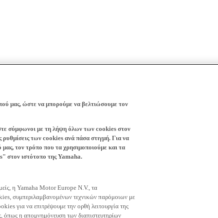
πού μας, ώστε να μπορούμε να βελτιώσουμε τον
ίστε σύμφωνοι με τη λήψη όλων των cookies στον
 ρυθμίσεις των cookies ανά πάσα στιγμή. Για να
ό μας, τον τρόπο που τα χρησιμοποιούμε και τα
es" στον ιστότοπο της Yamaha.
εμείς, η Yamaha Motor Europe N.V., τα
okies, συμπεριλαμβανομένων τεχνικών παρόμοιων με
okies για να επιτρέψουμε την ορθή λειτουργία της
μας, όπως η απομνημόνευση των διαπιστευτηρίων