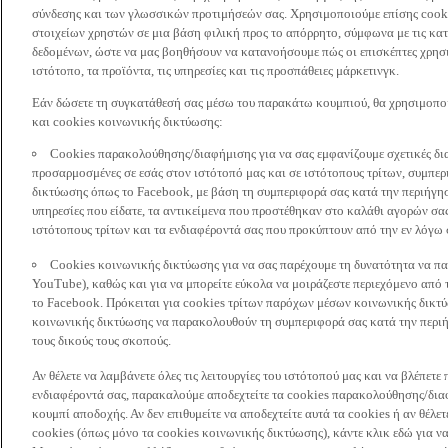
σύνδεσης και των γλωσσικών προτιμήσεών σας. Χρησιμοποιούμε επίσης cooki
στοιχείων χρηστών σε μια βάση φιλική προς το απόρρητο, σύμφωνα με τις κα
δεδομένων, ώστε να μας βοηθήσουν να κατανοήσουμε πώς οι επισκέπτες χρησι
ιστότοπο, τα προϊόντα, τις υπηρεσίες και τις προσπάθειες μάρκετινγκ.
Εάν δώσετε τη συγκατάθεσή σας μέσω του παρακάτω κουμπιού, θα χρησιμοπ
και cookies κοινωνικής δικτύωσης:
Cookies παρακολούθησης/διαφήμισης για να σας εμφανίζουμε σχετικές δι
προσαρμοσμένες σε εσάς στον ιστότοπό μας και σε ιστότοπους τρίτων, συμ
δικτύωσης όπως το Facebook, με βάση τη συμπεριφορά σας κατά την περιήγησ
υπηρεσίες που είδατε, τα αντικείμενα που προστέθηκαν στο καλάθι αγορών σας
ιστότοπους τρίτων και τα ενδιαφέροντά σας που προκύπτουν από την εν λόγω
Cookies κοινωνικής δικτύωσης για να σας παρέχουμε τη δυνατότητα να παρ
YouTube), καθώς και για να μπορείτε εύκολα να μοιράζεστε περιεχόμενο από
το Facebook. Πρόκειται για cookies τρίτων παρόχων μέσων κοινωνικής δικτ
κοινωνικής δικτύωσης να παρακολουθούν τη συμπεριφορά σας κατά την περιήγ
τους δικούς τους σκοπούς.
Αν θέλετε να λαμβάνετε όλες τις λειτουργίες του ιστότοπού μας και να βλέπε
ενδιαφέροντά σας, παρακαλούμε αποδεχτείτε τα cookies παρακολούθησης/δια
κουμπί αποδοχής. Αν δεν επιθυμείτε να αποδεχτείτε αυτά τα cookies ή αν θέλε
cookies (όπως μόνο τα cookies κοινωνικής δικτύωσης), κάντε κλικ εδώ για να