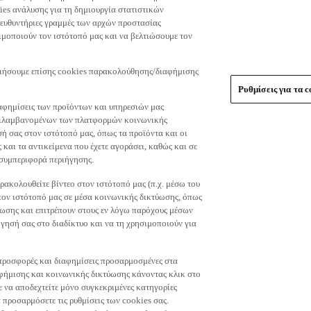
es ανάλυσης για τη δημιουργία στατιστικών
τευθυντήριες γραμμές των αρχών προστασίας
μοποιούν τον ιστότοπό μας και να βελτιώσουμε τον
οιήσουμε επίσης cookies παρακολούθησης/διαφήμισης
Ρυθμίσεις για τα c
αφημίσεις των προϊόντων και υπηρεσιών μας
περιλαμβανομένων των πλατφορμών κοινωνικής
ή σας στον ιστότοπό μας, όπως τα προϊόντα και οι
 και τα αντικείμενα που έχετε αγοράσει, καθώς και σε
 συμπεριφορά περιήγησης.
ακολουθείτε βίντεο στον ιστότοπό μας (π.χ. μέσω του
 τον ιστότοπό μας σε μέσα κοινωνικής δικτύωσης, όπως
ύωσης και επιτρέπουν στους εν λόγω παρόχους μέσων
ησή σας στο διαδίκτυο και να τη χρησιμοποιούν για
τε προσφορές και διαφημίσεις προσαρμοσμένες στα
φήμισης και κοινωνικής δικτύωσης κάνοντας κλικ στο
τε να αποδεχτείτε μόνο συγκεκριμένες κατηγορίες
 προσαρμόσετε τις ρυθμίσεις των cookies σας.