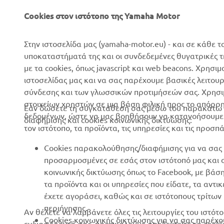
Σχετικά με Εμάς
Συστήματα eBike
Cookies στον ιστότοπο της Yamaha Motor
Νέα
Αρχές
Επικοινωνία
Γήπεδα γκολφ
Στην ιστοσελίδα μας (yamaha-motor.eu) - και σε κάθε τ
υποκαταστήματά της και οι συνδεδεμένες θυγατρικές 
Δίκτυο Επίσημων
Πρώτοι ανταποκριτές
με τα cookies, όπως javascript και web beacons. Χρησι
Συνεργατών
Σχολές οδήγησης
ιστοσελίδας μας και να σας παρέχουμε βασικές λειτου
Εκδηλώσεις
σύνδεσης και των γλωσσικών προτιμήσεών σας. Χρησιμ
Robotics
στοιχείων χρηστών σε μια βάση φιλική προς το απόρρ
Τύπος
Εάν δώσετε τη συγκατάθεσή σας μέσω του παρακάτω κ
Συνεργασίες
δεδομένων, ώστε να μας βοηθήσουν να κατανοήσουμε π
διαφήμισης και cookies κοινωνικής δικτύωσης:
Φυλλάδια
τον ιστότοπο, τα προϊόντα, τις υπηρεσίες και τις προσπ
Τεχνικές πληροφορίες για
Εργασία στη Yamaha
ανεξάρτητους εμπόρους
Cookies παρακολούθησης/διαφήμισης για να σας 
Γίνετε έμπορος
Yamalube Safety Data
προσαρμοσμένες σε εσάς στον ιστότοπό μας και
Sheets
κοινωνικής δικτύωσης όπως το Facebook, με βάσ
Βασική Πολιτική Βιώσιμης
τα προϊόντα και οι υπηρεσίες που είδατε, τα αντ
Ανάπτυξης
έχετε αγοράσει, καθώς και σε ιστότοπους τρίτω
Πολιτική Ανθρωπίνων
περιήγησης.
Αν θέλετε να λαμβάνετε όλες τις λειτουργίες του ιστ
Δικαιωμάτων
Cookies κοινωνικής δικτύωσης για να σας παρέχο
ενδιαφέροντά σας, παρακαλούμε αποδεχτείτε τα cooki