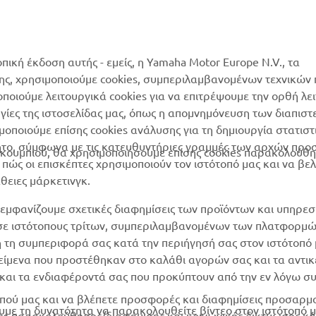
Κατάλογος Ανταλλακτικών
MyYamaha
Αίτηση συντήρησης
Yamaha Music
Δίκτυο Συνεργατών
οπική έκδοση αυτής - εμείς, η Yamaha Motor Europe N.V., τα
Yamaha Racing
της, χρησιμοποιούμε cookies, συμπεριλαμβανομένων τεχνικών
διαχείριση των
μοποιούμε λειτουργικά cookies για να επιτρέψουμε την ορθή λε
Yamaha Motor Global
χρησιμοποιημένων
ργίες της ιστοσελίδας μας, όπως η απομνημόνευση των διαπισ
μπαταριών
Mobile Apps
οποιούμε επίσης cookies ανάλυσης για τη δημιουργία στατισ
ητο, σύμφωνα με τις κατευθυντήριες γραμμές των αρχών προ
ουμπιού, θα χρησιμοποιήσουμε επίσης cookies παρακολούθη
ώς οι επισκέπτες χρησιμοποιούν τον ιστότοπό μας και να βε
άθειες μάρκετινγκ.
εμφανίζουμε σχετικές διαφημίσεις των προϊόντων και υπηρεσ
 σε ιστότοπους τρίτων, συμπεριλαμβανομένων των πλατφορμ
η τη συμπεριφορά σας κατά την περιήγησή σας στον ιστότοπό 
ικείμενα που προστέθηκαν στο καλάθι αγορών σας και τα αντικ
ν και τα ενδιαφέροντά σας που προκύπτουν από την εν λόγω 
ότοπού μας και να βλέπετε προσφορές και διαφημίσεις προσαρ
υμε τη δυνατότητα να παρακολουθείτε βίντεο στον ιστότοπό μα
es παρακολούθησης/διαφήμισης και κοινωνικής δικτύωσης κά