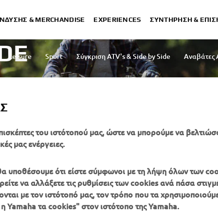
ΈΝΔΥΣΗΣ & MERCHANDISE
EXPERIENCES
ΣΥΝΤΉΡΗΣΗ & ΕΠΙ
IDE
Leisure
Sport
Σύγκριση ATV's & Side by Side
Αναβάτες 
ΑΣ
πισκέπτες του ιστότοπού μας, ώστε να μπορούμε να βελτιώσ
κές μας ενέργειες.
, θα υποθέσουμε ότι είστε σύμφωνοι με τη λήψη όλων των coo
είτε να αλλάξετε τις ρυθμίσεις των cookies ανά πάσα στιγμή
ονται με τον ιστότοπό μας, τον τρόπο που τα χρησιμοποιούμε
ΠΕΡΙΣΣΌΤΕΡΑ
SUPPORT
 η Yamaha τα cookies" στον ιστότοπο της Yamaha.
YAMAHA