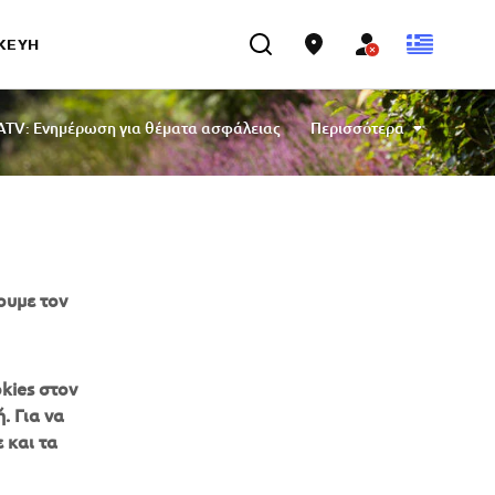
ΣΚΕΥΉ
ATV: Ενημέρωση για θέματα ασφάλειας
Περισσότερα
Kodiak Kiwami: Master of Work
ουμε τον
kies στον
. Για να
 και τα
ΕΝΗΜΕΡΩΤΙΚΟ ΔΕΛΤΙΟ
Γίνετε ο πρώτος που θα μάθετε για τις τελευταίες προσφορές, τις