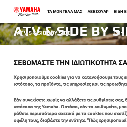
ΤΑ ΜΟΝΤΈΛΑ ΜΑΣ
ΑΞΕΣΟΥΆΡ
ΕΊΔΗ 
ATV & SIDE BY S
ATV'S & SIDE BY SIDE
Utility
Whatever your journey, whatever your passion.
ΣΕΒΌΜΑΣΤΕ ΤΗΝ ΙΔΙΩΤΙΚΌΤΗΤΆ Σ
ΜΆΘΕΤΕ ΠΕΡΙΣΣΌΤΕΡΑ
Χρησιμοποιούμε cookies για να κατανοήσουμε τους ε
ιστότοπο, τα προϊόντα, τις υπηρεσίες και τις προωθητι
Εάν συνεχίσετε χωρίς να αλλάξετε τις ρυθμίσεις σας
ιστότοπο της Yamaha. Ωστόσο, εάν το επιθυμείτε, μπορ
μάθετε περισσότερα σχετικά με τα cookies που σχετίζ
ΕΤΑΙΡΕΊΑ
B2B
οφέλη τους, διαβάστε την ενότητα "Πώς χρησιμοποιεί