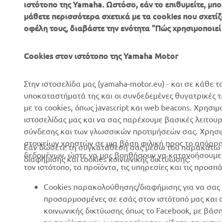
ιστότοπο της Yamaha. Ωστόσο, εάν το επιθυμείτε, μπορ
μάθετε περισσότερα σχετικά με τα cookies που σχετίζ
ΕΤΑΙΡΕΊΑ
B2B
οφέλη τους, διαβάστε την ενότητα "Πώς χρησιμοποιεί
Σχετικά με Εμάς
Συστήματα eBike
Cookies στον ιστότοπο της Yamaha Motor
Νέα
Αρχές
Επικοινωνία
Γήπεδα γκολφ
Στην ιστοσελίδα μας (yamaha-motor.eu) - και σε κάθε τ
υποκαταστήματά της και οι συνδεδεμένες θυγατρικές 
Δίκτυο Επίσημων
Πρώτοι ανταποκριτές
με τα cookies, όπως javascript και web beacons. Χρησι
Συνεργατών
Σχολές οδήγησης
ιστοσελίδας μας και να σας παρέχουμε βασικές λειτου
Εκδηλώσεις
σύνδεσης και των γλωσσικών προτιμήσεών σας. Χρησιμ
Robotics
στοιχείων χρηστών σε μια βάση φιλική προς το απόρρ
Τύπος
Εάν δώσετε τη συγκατάθεσή σας μέσω του παρακάτω κ
Συνεργασίες
δεδομένων, ώστε να μας βοηθήσουν να κατανοήσουμε π
διαφήμισης και cookies κοινωνικής δικτύωσης:
Φυλλάδια
τον ιστότοπο, τα προϊόντα, τις υπηρεσίες και τις προσπ
Τεχνικές πληροφορίες για
Εργασία στη Yamaha
ανεξάρτητους εμπόρους
Cookies παρακολούθησης/διαφήμισης για να σας 
Γίνετε έμπορος
Yamalube Safety Data
προσαρμοσμένες σε εσάς στον ιστότοπό μας και
Sheets
κοινωνικής δικτύωσης όπως το Facebook, με βάσ
Βασική Πολιτική Βιώσιμης