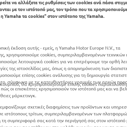
είτε να αλλάξετε τις ρυθμίσεις των cookies ανά πάσα στιγμή
ονται με τον ιστότοπό μας, τον τρόπο που τα χρησιμοποιούμε
ΠΕΡΙΣΣΌΤΕΡΑ
SUPPORT
 η Yamaha τα cookies" στον ιστότοπο της Yamaha.
YAMAHA
Κατάλογος Ανταλλακτικών
MyYamaha
Αίτηση συντήρησης
Yamaha Music
Δίκτυο Συνεργατών
οπική έκδοση αυτής - εμείς, η Yamaha Motor Europe N.V., τα
Yamaha Racing
της, χρησιμοποιούμε cookies, συμπεριλαμβανομένων τεχνικών
διαχείριση των
μοποιούμε λειτουργικά cookies για να επιτρέψουμε την ορθή λε
Yamaha Motor Global
χρησιμοποιημένων
ργίες της ιστοσελίδας μας, όπως η απομνημόνευση των διαπισ
μπαταριών
Mobile Apps
οποιούμε επίσης cookies ανάλυσης για τη δημιουργία στατισ
ητο, σύμφωνα με τις κατευθυντήριες γραμμές των αρχών προ
ουμπιού, θα χρησιμοποιήσουμε επίσης cookies παρακολούθη
ώς οι επισκέπτες χρησιμοποιούν τον ιστότοπό μας και να βε
άθειες μάρκετινγκ.
εμφανίζουμε σχετικές διαφημίσεις των προϊόντων και υπηρεσ
 σε ιστότοπους τρίτων, συμπεριλαμβανομένων των πλατφορμ
η τη συμπεριφορά σας κατά την περιήγησή σας στον ιστότοπό 