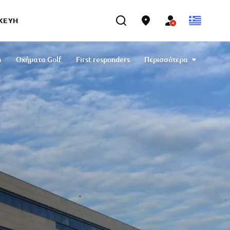
ΣΚΕΥΉ
α
Οχήματα Golf
First responders
Περισσότερα
Οδήγησης
Γεννήτριες
Επικοινωνία