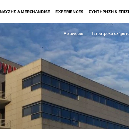
ΈΝΔΥΣΗΣ & MERCHANDISE
EXPERIENCES
ΣΥΝΤΉΡΗΣΗ & ΕΠΙ
Α
Αστυνομία
Τετράτροχα οχήματ
Σχολές 