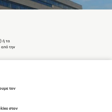
) ή τα
 από την
ουμε τον
kies στον