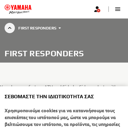
FIRST RESPONDERS
FIRST RESPONDERS
Yamaha manufacture ATV and Side-by-Side products with
features that ensure maximum flexibility and comfort for
ΣΕΒΌΜΑΣΤΕ ΤΗΝ ΙΔΙΩΤΙΚΌΤΗΤΆ ΣΑΣ
operational requirements.
Χρησιμοποιούμε cookies για να κατανοήσουμε τους
When terrain seems impenetrable or the weather closes down,
επισκέπτες του ιστότοπού μας, ώστε να μπορούμε να
normal methods of transport struggle, Yamaha’s range of true
βελτιώσουμε τον ιστότοπο, τα προϊόντα, τις υπηρεσίες
off-road champions rise to the challenge; your choice has never