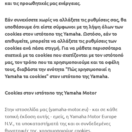
και τις προωθητικές μας ενέργειες.
been greater and all with the knowledge that through life
support is there when you need it.
Εάν συνεχίσετε χωρίς να αλλάξετε τις ρυθμίσεις σας, θα
Where access is limited or equipment is needed quickly (such
υποθέσουμε ότι είστε σύμφωνοι με τη λήψη όλων των
as mountain rescue calls), a Yamaha ATV can be an invaluable
cookies στον ιστότοπο της Yamaha. Ωστόσο, εάν το
tool with its 120 Kg rack carrying capacity and 500 Kg towing
επιθυμείτε, μπορείτε να αλλάξετε τις ρυθμίσεις των
ability proving its worth, and with a 4 psi “footprint”, an ATV
cookies ανά πάσα στιγμή. Για να μάθετε περισσότερα
causes minimal marking to the land being operated on.
σχετικά με τα cookies που σχετίζονται με τον ιστότοπό
μας, τον τρόπο που τα χρησιμοποιούμε και τα οφέλη
The Yamaha Side-by-Side offers a great combination of a true
τους, διαβάστε την ενότητα "Πώς χρησιμοποιεί η
two person off-road transportation capability, combined with
Yamaha τα cookies" στον ιστότοπο της Yamaha.
superior storage and towing capabilities. Already identified as
an ideal mountain rescue / fire tender, the Viking offers
versatility for Professional User applications.
Cookies στον ιστότοπο της Yamaha Motor
A full range of Yamaha All Terrain Vehicles gives options for all
Στην ιστοσελίδα μας (yamaha-motor.eu) - και σε κάθε
budgets and requirements. Already well established in many
τοπική έκδοση αυτής - εμείς, η Yamaha Motor Europe
fields, and with a number of proven Professional User
N.V., τα υποκαταστήματά της και οι συνδεδεμένες
development trialed, you can be assured that Yamaha can
θυγατρικές της, χρησιμοποιούμε cookies,
provide machines to suit your needs.