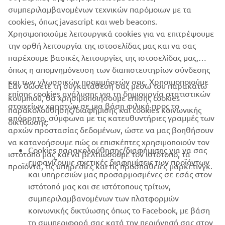
συμπεριλαμβανομένων τεχνικών παρόμοιων με τα
cookies, όπως javascript και web beacons.
Χρησιμοποιούμε λειτουργικά cookies για να επιτρέψουμε
την ορθή λειτουργία της ιστοσελίδας μας και να σας
1
/
9
παρέχουμε βασικές λειτουργίες της ιστοσελίδας μας,
όπως η απομνημόνευση των διαπιστευτηρίων σύνδεσης
και των γλωσσικών προτιμήσεών σας. Χρησιμοποιούμε
Εάν δώσετε τη συγκατάθεσή σας μέσω του παρακάτω
επίσης cookies ανάλυσης για τη δημιουργία στατιστικών
κουμπιού, θα χρησιμοποιήσουμε επίσης cookies
ΕΤΑΙΡΕΊΑ
στοιχείων χρηστών σε μια βάση φιλική προς το
παρακολούθησης/διαφήμισης και cookies κοινωνικής
απόρρητο, σύμφωνα με τις κατευθυντήριες γραμμές των
δικτύωσης:
αρχών προστασίας δεδομένων, ώστε να μας βοηθήσουν
B2B
να κατανοήσουμε πώς οι επισκέπτες χρησιμοποιούν τον
Cookies παρακολούθησης/διαφήμισης για να σας
ιστότοπό μας και να βελτιώσουμε τον ιστότοπο, τα
ΠΕΡΙΣΣΌΤΕΡΑ YAMAHA
εμφανίζουμε σχετικές διαφημίσεις των προϊόντων
προϊόντα, τις υπηρεσίες και τις προσπάθειες μάρκετινγκ.
και υπηρεσιών μας προσαρμοσμένες σε εσάς στον
ιστότοπό μας και σε ιστότοπους τρίτων,
SUPPORT
συμπεριλαμβανομένων των πλατφορμών
κοινωνικής δικτύωσης όπως το Facebook, με βάση
τη συμπεριφορά σας κατά την περιήγησή σας στον