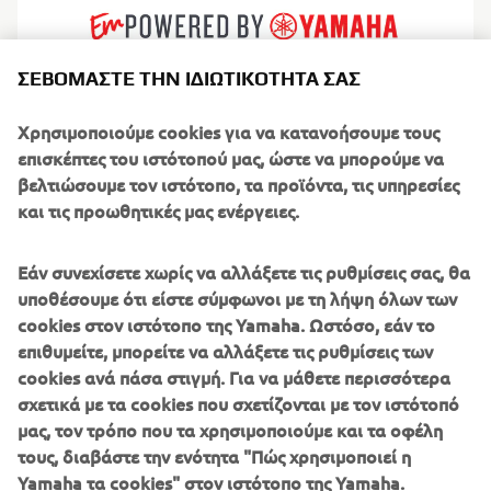
ΣΕΒΌΜΑΣΤΕ ΤΗΝ ΙΔΙΩΤΙΚΌΤΗΤΆ ΣΑΣ
Η Marco Polo δημιουργεί εύχρηστα γιοτ μεγάλων
Χρησιμοποιούμε cookies για να κατανοήσουμε τους
αποστάσεων, τα οποία είναι εμπνευσμένα από την
επισκέπτες του ιστότοπού μας, ώστε να μπορούμε να
αληθινή εξερεύνηση. Κατασκευασμένα από αλουμίνιο
βελτιώσουμε τον ιστότοπο, τα προϊόντα, τις υπηρεσίες
για αντοχή, αποδοτικότητα του βάρους και
και τις προωθητικές μας ενέργειες.
ανθεκτικότητα, αυτά τα σκάφη έχουν σχεδιαστεί για να
οδηγούν τους ιδιοκτήτες τους, πέρα από τα όρια του
Εάν συνεχίσετε χωρίς να αλλάξετε τις ρυθμίσεις σας, θα
συμβατικού χάρτη. Ο σχεδιασμός τους συνδυάζει την
υποθέσουμε ότι είστε σύμφωνοι με τη λήψη όλων των
στιβαρή συμπεριφορά στη θάλασσα με μια εκπληκτικά
cookies στον ιστότοπο της Yamaha. Ωστόσο, εάν το
φιλόξενη άνεση στο εσωτερικό. Απευθυνόμενα σε
επιθυμείτε, μπορείτε να αλλάξετε τις ρυθμίσεις των
λάτρεις της περιπέτειας, ζευγάρια που απολαμβάνουν το
cookies ανά πάσα στιγμή. Για να μάθετε περισσότερα
σκάφος τους και ταξιδιώτες μεγάλων αποστάσεων, τα
σχετικά με τα cookies που σχετίζονται με τον ιστότοπό
γιοτ της Marco Polo εστιάζουν στην αντοχή και την
μας, τον τρόπο που τα χρησιμοποιούμε και τα οφέλη
αυτονομία, καθώς και στις έξυπνες διατάξεις που έχουν
τους, διαβάστε την ενότητα "Πώς χρησιμοποιεί η
σχεδιαστεί για εβδομάδες ή μήνες στη θάλασσα. Είτε
Yamaha τα cookies" στον ιστότοπο της Yamaha.
πρόκειται για απομακρυσμένα αρχιπελάγη είτε για τη