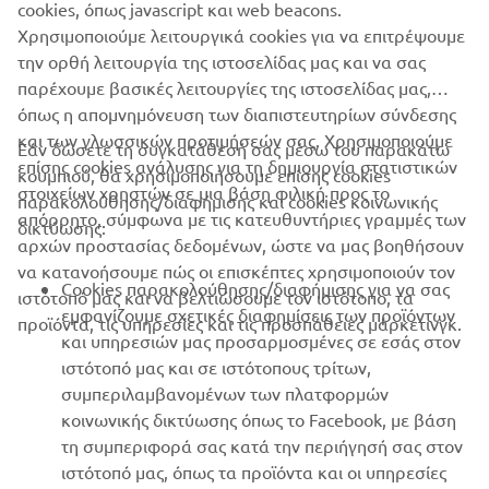
cookies, όπως javascript και web beacons.
Χρησιμοποιούμε λειτουργικά cookies για να επιτρέψουμε
ΕΠΊΣΗΜΟΣ ΙΣΤΌΤΟΠΟΣ ΤΗΣ QUARKEN
την ορθή λειτουργία της ιστοσελίδας μας και να σας
παρέχουμε βασικές λειτουργίες της ιστοσελίδας μας,
όπως η απομνημόνευση των διαπιστευτηρίων σύνδεσης
και των γλωσσικών προτιμήσεών σας. Χρησιμοποιούμε
Εάν δώσετε τη συγκατάθεσή σας μέσω του παρακάτω
επίσης cookies ανάλυσης για τη δημιουργία στατιστικών
κουμπιού, θα χρησιμοποιήσουμε επίσης cookies
ΕΤΑΙΡΕΊΑ
στοιχείων χρηστών σε μια βάση φιλική προς το
παρακολούθησης/διαφήμισης και cookies κοινωνικής
απόρρητο, σύμφωνα με τις κατευθυντήριες γραμμές των
δικτύωσης:
αρχών προστασίας δεδομένων, ώστε να μας βοηθήσουν
B2B
να κατανοήσουμε πώς οι επισκέπτες χρησιμοποιούν τον
Cookies παρακολούθησης/διαφήμισης για να σας
ιστότοπό μας και να βελτιώσουμε τον ιστότοπο, τα
ΠΕΡΙΣΣΌΤΕΡΑ YAMAHA
εμφανίζουμε σχετικές διαφημίσεις των προϊόντων
προϊόντα, τις υπηρεσίες και τις προσπάθειες μάρκετινγκ.
και υπηρεσιών μας προσαρμοσμένες σε εσάς στον
ιστότοπό μας και σε ιστότοπους τρίτων,
SUPPORT
συμπεριλαμβανομένων των πλατφορμών
κοινωνικής δικτύωσης όπως το Facebook, με βάση
τη συμπεριφορά σας κατά την περιήγησή σας στον
ΕΝΗΜΕΡΩΤΙΚΟ ΔΕΛΤΙΟ
ιστότοπό μας, όπως τα προϊόντα και οι υπηρεσίες