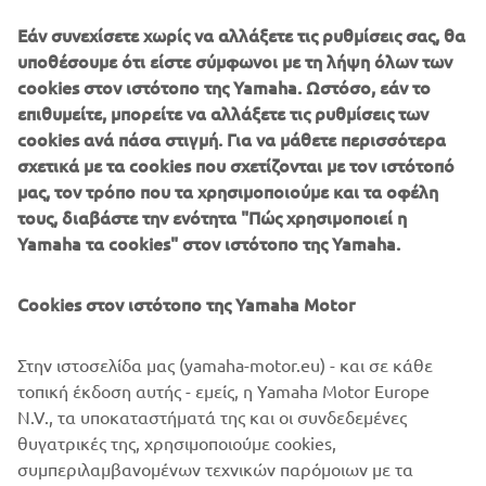
Εάν συνεχίσετε χωρίς να αλλάξετε τις ρυθμίσεις σας, θα
υποθέσουμε ότι είστε σύμφωνοι με τη λήψη όλων των
cookies στον ιστότοπο της Yamaha. Ωστόσο, εάν το
επιθυμείτε, μπορείτε να αλλάξετε τις ρυθμίσεις των
Η Quarken κατασκευάζει καινοτόμα, αρθρωτά σκάφη με
cookies ανά πάσα στιγμή. Για να μάθετε περισσότερα
αυθεντικό σκανδιναβικό στυλ και παιχνιδιάρικη
σχετικά με τα cookies που σχετίζονται με τον ιστότοπό
απόδοση. Έχουν δημιουργηθεί στις φινλανδικές ακτές και
μας, τον τρόπο που τα χρησιμοποιούμε και τα οφέλη
συνδυάζουν την ευελιξία με ευέλικτες διαμορφώσεις.
τους, διαβάστε την ενότητα "Πώς χρησιμοποιεί η
Ιδανικά για δραστήριες οικογένειες και λάτρεις των
Yamaha τα cookies" στον ιστότοπο της Yamaha.
σκαφών που επικεντρώνονται στο design, τα μοντέλα
Quarken προσαρμόζονται για ταχύτητες κρουαζιέρας,
ψάρεμα, χαλάρωση και θαλάσσια σπορ, με ξεκούραστο
Cookies στον ιστότοπο της Yamaha Motor
χειρισμό και ευελιξία.
Στην ιστοσελίδα μας (yamaha-motor.eu) - και σε κάθε
τοπική έκδοση αυτής - εμείς, η Yamaha Motor Europe
N.V., τα υποκαταστήματά της και οι συνδεδεμένες
θυγατρικές της, χρησιμοποιούμε cookies,
1
/
7
συμπεριλαμβανομένων τεχνικών παρόμοιων με τα