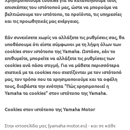
Χρησιμοποιούμε cookies για να κατανοήσουμε τους
επισκέπτες του ιστότοπού μας, ώστε να μπορούμε να
βελτιώσουμε τον ιστότοπο, τα προϊόντα, τις υπηρεσίες
και τις προωθητικές μας ενέργειες.
Η Sterk Yachts συνδυάζει τον μοντέρνο σχεδιασμό με
Εάν συνεχίσετε χωρίς να αλλάξετε τις ρυθμίσεις σας, θα
μηχανική υψηλής ακρίβειας. Οι καθαρές γραμμές, η
υποθέσουμε ότι είστε σύμφωνοι με τη λήψη όλων των
στιβαρή κατασκευή και οι σπορ γάστρες Supersport
cookies στον ιστότοπο της Yamaha. Ωστόσο, εάν το
προσφέρουν την εμπειρία μιας ισορροπημένης,
επιθυμείτε, μπορείτε να αλλάξετε τις ρυθμίσεις των
ελεγχόμενης και άκρως δυναμικής ημερήσιας εξόρμησης
cookies ανά πάσα στιγμή. Για να μάθετε περισσότερα
στο νερό.. Σχεδιασμένα για λάτρεις του ήλιου, άλλα και
σχετικά με τα cookies που σχετίζονται με τον ιστότοπό
για παράκτιες κρουαζιέρες και σύνδεση με άλλους
μας, τον τρόπο που τα χρησιμοποιούμε και τα οφέλη
φίλους των σκαφών αναψυχής, τα μοντέλα Sterk Yachts
τους, διαβάστε την ενότητα "Πώς χρησιμοποιεί η
επικεντρώνονται στην άνεση, την ευελιξία και την
Yamaha τα cookies" στον ιστότοπο της Yamaha.
γρήγορη, σταθερή και αποτελεσματική απόδοση. Κάθε
μοντέλο αντικατοπτρίζει τη λειτουργική ευρωπαϊκή
σχεδίαση, σε συνδυασμό με την τεχνολογία της γάστρας
Cookies στον ιστότοπο της Yamaha Motor
που έχει ως βάση τις επιδόσεις.
Στην ιστοσελίδα μας (yamaha-motor.eu) - και σε κάθε