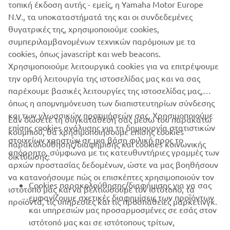
τοπική έκδοση αυτής - εμείς, η Yamaha Motor Europe
N.V., τα υποκαταστήματά της και οι συνδεδεμένες
θυγατρικές της, χρησιμοποιούμε cookies,
1
/
5
συμπεριλαμβανομένων τεχνικών παρόμοιων με τα
cookies, όπως javascript και web beacons.
Χρησιμοποιούμε λειτουργικά cookies για να επιτρέψουμε
ΕΠΊΣΗΜΟΣ ΙΣΤΌΤΟΠΟΣ STERK
την ορθή λειτουργία της ιστοσελίδας μας και να σας
παρέχουμε βασικές λειτουργίες της ιστοσελίδας μας,
όπως η απομνημόνευση των διαπιστευτηρίων σύνδεσης
και των γλωσσικών προτιμήσεών σας. Χρησιμοποιούμε
Εάν δώσετε τη συγκατάθεσή σας μέσω του παρακάτω
επίσης cookies ανάλυσης για τη δημιουργία στατιστικών
κουμπιού, θα χρησιμοποιήσουμε επίσης cookies
ΕΤΑΙΡΕΊΑ
στοιχείων χρηστών σε μια βάση φιλική προς το
παρακολούθησης/διαφήμισης και cookies κοινωνικής
απόρρητο, σύμφωνα με τις κατευθυντήριες γραμμές των
δικτύωσης:
αρχών προστασίας δεδομένων, ώστε να μας βοηθήσουν
B2B
να κατανοήσουμε πώς οι επισκέπτες χρησιμοποιούν τον
Cookies παρακολούθησης/διαφήμισης για να σας
ιστότοπό μας και να βελτιώσουμε τον ιστότοπο, τα
ΠΕΡΙΣΣΌΤΕΡΑ YAMAHA
εμφανίζουμε σχετικές διαφημίσεις των προϊόντων
προϊόντα, τις υπηρεσίες και τις προσπάθειες μάρκετινγκ.
και υπηρεσιών μας προσαρμοσμένες σε εσάς στον
ιστότοπό μας και σε ιστότοπους τρίτων,
SUPPORT