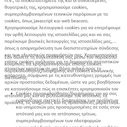
N.V., τα υποκαταστήματά της και οι συνδεδεμένες
θυγατρικές της, χρησιμοποιούμε cookies,
1
/
8
συμπεριλαμβανομένων τεχνικών παρόμοιων με τα
cookies, όπως javascript και web beacons.
Χρησιμοποιούμε λειτουργικά cookies για να επιτρέψουμε
ΕΠΊΣΗΜΟΣ ΙΣΤΌΤΟΠΟΣ ΤΗΣ YAMARIN
την ορθή λειτουργία της ιστοσελίδας μας και να σας
παρέχουμε βασικές λειτουργίες της ιστοσελίδας μας,
όπως η απομνημόνευση των διαπιστευτηρίων σύνδεσης
και των γλωσσικών προτιμήσεών σας. Χρησιμοποιούμε
Εάν δώσετε τη συγκατάθεσή σας μέσω του παρακάτω
επίσης cookies ανάλυσης για τη δημιουργία στατιστικών
κουμπιού, θα χρησιμοποιήσουμε επίσης cookies
ΕΤΑΙΡΕΊΑ
στοιχείων χρηστών σε μια βάση φιλική προς το
παρακολούθησης/διαφήμισης και cookies κοινωνικής
απόρρητο, σύμφωνα με τις κατευθυντήριες γραμμές των
δικτύωσης:
αρχών προστασίας δεδομένων, ώστε να μας βοηθήσουν
B2B
να κατανοήσουμε πώς οι επισκέπτες χρησιμοποιούν τον
Cookies παρακολούθησης/διαφήμισης για να σας
ιστότοπό μας και να βελτιώσουμε τον ιστότοπο, τα
ΠΕΡΙΣΣΌΤΕΡΑ YAMAHA
εμφανίζουμε σχετικές διαφημίσεις των προϊόντων
προϊόντα, τις υπηρεσίες και τις προσπάθειες μάρκετινγκ.
και υπηρεσιών μας προσαρμοσμένες σε εσάς στον
ιστότοπό μας και σε ιστότοπους τρίτων,
SUPPORT
συμπεριλαμβανομένων των πλατφορμών