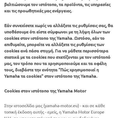
βελτιώσουμε τον ιστότοπο, τα προϊόντα, τις υπηρεσίες
και τις προωθητικές μας ενέργειες.
Εάν συνεχίσετε χωρίς να αλλάξετε τις ρυθμίσεις σας, θα
υποθέσουμε ότι είστε σύμφωνοι με τη λήψη όλων των
Η Yamarin ειδικεύεται στην κατασκευή ασφαλών,
cookies στον ιστότοπο της Yamaha. Ωστόσο, εάν το
άνετων σκαφών από φάιμπεργκλας, τα οποία έχουν
επιθυμείτε, μπορείτε να αλλάξετε τις ρυθμίσεις των
διαμορφωθεί σύμφωνα με τις απαιτητικές σκανδιναβικές
cookies ανά πάσα στιγμή. Για να μάθετε περισσότερα
συνθήκες. Η φιλοσοφία τους επικεντρώνεται στον
σχετικά με τα cookies που σχετίζονται με τον ιστότοπό
διαισθητικό χειρισμό, την αξιοπιστία και στο να κάνουν
μας, τον τρόπο που τα χρησιμοποιούμε και τα οφέλη
την πλοήγηση του σκάφους, να δείχνει εξαιρετικά
τους, διαβάστε την ενότητα "Πώς χρησιμοποιεί η
εύκολη. Η Yamarin είναι η ιδανική επιλογή για οικογένειες
Yamaha τα cookies" στον ιστότοπο της Yamaha.
και λάτρεις των σκαφών αναψυχής, κατασκευάζοντας
υψηλής ποιότητας μηχανοκίνητα σκάφη με σκανδιναβική
απλότητα, πρακτικές διατάξεις και ομαλή απόδοση, για
Cookies στον ιστότοπο της Yamaha Motor
χαλαρές μέρες στη θάλασσα.
Στην ιστοσελίδα μας (yamaha-motor.eu) - και σε κάθε
τοπική έκδοση αυτής - εμείς, η Yamaha Motor Europe