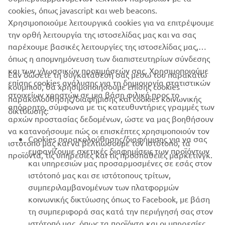
cookies, όπως javascript και web beacons.
Χρησιμοποιούμε λειτουργικά cookies για να επιτρέψουμε
την ορθή λειτουργία της ιστοσελίδας μας και να σας
παρέχουμε βασικές λειτουργίες της ιστοσελίδας μας,
όπως η απομνημόνευση των διαπιστευτηρίων σύνδεσης
και των γλωσσικών προτιμήσεών σας. Χρησιμοποιούμε
Εάν δώσετε τη συγκατάθεσή σας μέσω του παρακάτω
επίσης cookies ανάλυσης για τη δημιουργία στατιστικών
κουμπιού, θα χρησιμοποιήσουμε επίσης cookies
στοιχείων χρηστών σε μια βάση φιλική προς το
παρακολούθησης/διαφήμισης και cookies κοινωνικής
απόρρητο, σύμφωνα με τις κατευθυντήριες γραμμές των
δικτύωσης:
αρχών προστασίας δεδομένων, ώστε να μας βοηθήσουν
να κατανοήσουμε πώς οι επισκέπτες χρησιμοποιούν τον
Cookies παρακολούθησης/διαφήμισης για να σας
ιστότοπό μας και να βελτιώσουμε τον ιστότοπο, τα
εμφανίζουμε σχετικές διαφημίσεις των προϊόντων
προϊόντα, τις υπηρεσίες και τις προσπάθειες μάρκετινγκ.
και υπηρεσιών μας προσαρμοσμένες σε εσάς στον
ιστότοπό μας και σε ιστότοπους τρίτων,
συμπεριλαμβανομένων των πλατφορμών
κοινωνικής δικτύωσης όπως το Facebook, με βάση
τη συμπεριφορά σας κατά την περιήγησή σας στον
ιστότοπό μας, όπως τα προϊόντα και οι υπηρεσίες