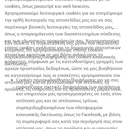
cookies, όπως javascript και web beacons.
Χρησιμοποιούμε λειτουργικά cookies για να επιτρέψουμε
την ορθή λειτουργία της ιστοσελίδας μας και να σας
παρέχουμε βασικές λειτουργίες της ιστοσελίδας μας,
όπως η απομνημόνευση των διαπιστευτηρίων σύνδεσης
και των γλωσσικών προτιμήσεών σας. Χρησιμοποιούμε
Εάν δώσετε τη συγκατάθεσή σας μέσω του παρακάτω
επίσης cookies ανάλυσης για τη δημιουργία στατιστικών
κουμπιού, θα χρησιμοποιήσουμε επίσης cookies
στοιχείων χρηστών σε μια βάση φιλική προς το
παρακολούθησης/διαφήμισης και cookies κοινωνικής
απόρρητο, σύμφωνα με τις κατευθυντήριες γραμμές των
δικτύωσης:
αρχών προστασίας δεδομένων, ώστε να μας βοηθήσουν
να κατανοήσουμε πώς οι επισκέπτες χρησιμοποιούν τον
Cookies παρακολούθησης/διαφήμισης για να σας
ιστότοπό μας και να βελτιώσουμε τον ιστότοπο, τα
εμφανίζουμε σχετικές διαφημίσεις των προϊόντων
προϊόντα, τις υπηρεσίες και τις προσπάθειες μάρκετινγκ.
και υπηρεσιών μας προσαρμοσμένες σε εσάς στον
ιστότοπό μας και σε ιστότοπους τρίτων,
συμπεριλαμβανομένων των πλατφορμών
κοινωνικής δικτύωσης όπως το Facebook, με βάση
τη συμπεριφορά σας κατά την περιήγησή σας στον
ιστότοπό μας, όπως τα προϊόντα και οι υπηρεσίες