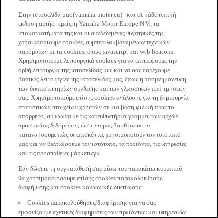
Στην ιστοσελίδα μας (yamaha-motor.eu) - και σε κάθε τοπική
έκδοση αυτής - εμείς, η Yamaha Motor Europe N.V., τα
υποκαταστήματά της και οι συνδεδεμένες θυγατρικές της,
χρησιμοποιούμε cookies, συμπεριλαμβανομένων τεχνικών
παρόμοιων με τα cookies, όπως javascript και web beacons.
Χρησιμοποιούμε λειτουργικά cookies για να επιτρέψουμε την
ορθή λειτουργία της ιστοσελίδας μας και να σας παρέχουμε
βασικές λειτουργίες της ιστοσελίδας μας, όπως η απομνημόνευση
των διαπιστευτηρίων σύνδεσης και των γλωσσικών προτιμήσεών
σας. Χρησιμοποιούμε επίσης cookies ανάλυσης για τη δημιουργία
στατιστικών στοιχείων χρηστών σε μια βάση φιλική προς το
απόρρητο, σύμφωνα με τις κατευθυντήριες γραμμές των αρχών
προστασίας δεδομένων, ώστε να μας βοηθήσουν να
κατανοήσουμε πώς οι επισκέπτες χρησιμοποιούν τον ιστότοπό
μας και να βελτιώσουμε τον ιστότοπο, τα προϊόντα, τις υπηρεσίες
και τις προσπάθειες μάρκετινγκ.
Εάν δώσετε τη συγκατάθεσή σας μέσω του παρακάτω κουμπιού,
θα χρησιμοποιήσουμε επίσης cookies παρακολούθησης/
διαφήμισης και cookies κοινωνικής δικτύωσης:
Cookies παρακολούθησης/διαφήμισης για να σας
εμφανίζουμε σχετικές διαφημίσεις των προϊόντων και υπηρεσιών