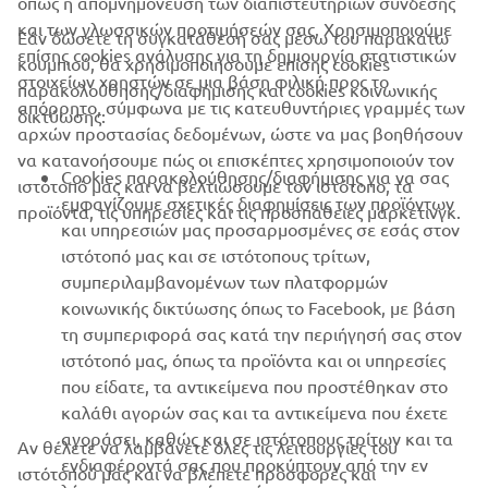
όπως η απομνημόνευση των διαπιστευτηρίων σύνδεσης
και των γλωσσικών προτιμήσεών σας. Χρησιμοποιούμε
Εάν δώσετε τη συγκατάθεσή σας μέσω του παρακάτω
επίσης cookies ανάλυσης για τη δημιουργία στατιστικών
κουμπιού, θα χρησιμοποιήσουμε επίσης cookies
ΕΤΑΙΡΕΊΑ
στοιχείων χρηστών σε μια βάση φιλική προς το
παρακολούθησης/διαφήμισης και cookies κοινωνικής
απόρρητο, σύμφωνα με τις κατευθυντήριες γραμμές των
δικτύωσης:
αρχών προστασίας δεδομένων, ώστε να μας βοηθήσουν
B2B
να κατανοήσουμε πώς οι επισκέπτες χρησιμοποιούν τον
Cookies παρακολούθησης/διαφήμισης για να σας
ιστότοπό μας και να βελτιώσουμε τον ιστότοπο, τα
ΠΕΡΙΣΣΌΤΕΡΑ YAMAHA
εμφανίζουμε σχετικές διαφημίσεις των προϊόντων
προϊόντα, τις υπηρεσίες και τις προσπάθειες μάρκετινγκ.
και υπηρεσιών μας προσαρμοσμένες σε εσάς στον
ιστότοπό μας και σε ιστότοπους τρίτων,
SUPPORT
συμπεριλαμβανομένων των πλατφορμών
κοινωνικής δικτύωσης όπως το Facebook, με βάση
τη συμπεριφορά σας κατά την περιήγησή σας στον
ΕΝΗΜΕΡΩΤΙΚΟ ΔΕΛΤΙΟ
ιστότοπό μας, όπως τα προϊόντα και οι υπηρεσίες
που είδατε, τα αντικείμενα που προστέθηκαν στο
Γίνετε ο πρώτος που θα μάθετε για τις τελευταίες προσφορές, τις
ειδικές εκδηλώσεις, τις νέες κυκλοφορίες και πολλά άλλα
καλάθι αγορών σας και τα αντικείμενα που έχετε
αγοράσει, καθώς και σε ιστότοπους τρίτων και τα
Αν θέλετε να λαμβάνετε όλες τις λειτουργίες του
ενδιαφέροντά σας που προκύπτουν από την εν
ιστότοπού μας και να βλέπετε προσφορές και