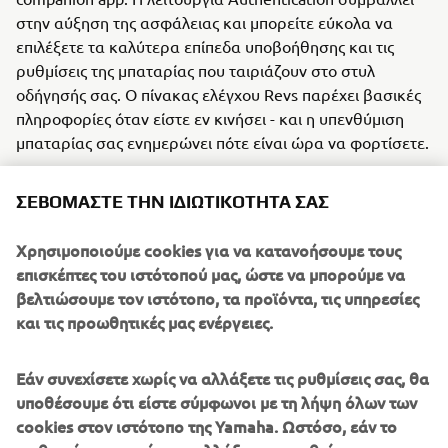
στην αύξηση της ασφάλειας και μπορείτε εύκολα να
επιλέξετε τα καλύτερα επίπεδα υποβοήθησης και τις
ρυθμίσεις της μπαταρίας που ταιριάζουν στο στυλ
οδήγησής σας. Ο πίνακας ελέγχου Revs παρέχει βασικές
πληροφορίες όταν είστε εν κινήσει - και η υπενθύμιση
μπαταρίας σας ενημερώνει πότε είναι ώρα να φορτίσετε.
Το Safety Ride Assist είναι μια μοναδική λειτουργία που
ΣΕΒΌΜΑΣΤΕ ΤΗΝ ΙΔΙΩΤΙΚΌΤΗΤΆ ΣΑΣ
σας ειδοποιεί για την ταχύτητα, τον φωτισμό και την
κατάσταση του χρόνου λειτουργίας, ενώ η πλοήγηση BT
Χρησιμοποιούμε cookies για να κατανοήσουμε τους
Navigation υποδεικνύει τις περιοχές στις οποίες μπορείτε
επισκέπτες του ιστότοπού μας, ώστε να μπορούμε να
να ταξιδέψετε με βάση την τρέχουσα στάθμη της
βελτιώσουμε τον ιστότοπο, τα προϊόντα, τις υπηρεσίες
μπαταρίας σας. Το Real Time Coaching σας επιτρέπει να
και τις προωθητικές μας ενέργειες.
θέσετε και να επιτύχετε στόχους φυσικής κατάστασης
και να δείτε την πρόοδό σας - και υπάρχουν πολλά ακόμη
στην εφαρμογή Yamaha PW-LINK companion app που
Εάν συνεχίσετε χωρίς να αλλάξετε τις ρυθμίσεις σας, θα
κάνει κάθε βόλτα ξεχωριστή.
υποθέσουμε ότι είστε σύμφωνοι με τη λήψη όλων των
cookies στον ιστότοπο της Yamaha. Ωστόσο, εάν το