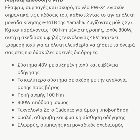
Ελαφρύ, συμπαγές και ισχυρό, το νέο PW-X4 ενισχύει
σημαντικά τις επιδόσεις του, καθιστώντας το την απόλυτη
μονάδα κίνησης e-MTB της Yamaha. Ζυγίζοντας μόλις 2,6
Kg και παράγοντας 100 Nm μέγιστης ροπής, ισχύς 800W,
αυτή η σχεδίαση υψηλής τεχνολογίας 48V παρέχει
τρομερή ισχύ για απόλυτη ελευθερία να ζήσετε τα όνειρά
σας στις πιο δύσκολες ορεινές διαδρομές.
Σύστημα 48V με αυξημένη ισχύ και εμβέλεια
οδήγησης
Το καλύτερο σύστημα σε σχέση με την αναλογία
ροπής προς βάρος
Ροπή αιχμής 100 Nm
800W απόδοση ισχύος
Τεχνολογία Zero Cadence για άμεση υποβοήθηση
ομαλή, αθόρυβη και φυσική αίσθηση οδήγησης
Ελαφρύς, συμπαγής και μοναδικός σχεδιασμός