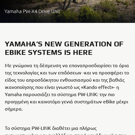
YAMAHA’S NEW GENERATION OF
EBIKE SYSTEMS IS HERE
Με γνώμονα τη δέσμευση να επαναπροσδιορίσει τα όρια
της τεχνολογίας και των επιδόσεων -και να προσφέρει το
είδος του απροσδόκητου ενθουσιασμού και της βαθιάς
ικανοποίησης που είναι γνωστό ως «Kando effect»- η
Yamaha παρουσιάζει το σύστημα PW-LINK: την πιο
προηγμένη και καινοτόμο γενιά συστημάτων eBike μέχρι
σήμερα.
Το σύστημα PW-LINK διαθέτει μια πλήρως
ενσωματωμένη και εναλλάξιμη σειρά μονάδων κίνησης,