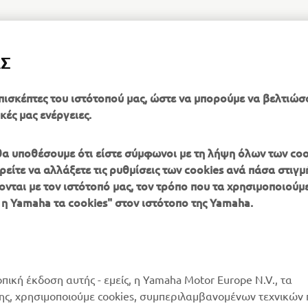
ΑΣ
πισκέπτες του ιστότοπού μας, ώστε να μπορούμε να βελτιώσ
κές μας ενέργειες.
, θα υποθέσουμε ότι είστε σύμφωνοι με τη λήψη όλων των coo
είτε να αλλάξετε τις ρυθμίσεις των cookies ανά πάσα στιγμή
ονται με τον ιστότοπό μας, τον τρόπο που τα χρησιμοποιούμε
ΠΕΡΙΣΣΌΤΕΡΑ
SUPPORT
 η Yamaha τα cookies" στον ιστότοπο της Yamaha.
YAMAHA
Κατάλογος Ανταλλακτικών
MyYamaha
Αίτηση συντήρησης
Yamaha Music
Δίκτυο Συνεργατών
οπική έκδοση αυτής - εμείς, η Yamaha Motor Europe N.V., τα
Yamaha Racing
της, χρησιμοποιούμε cookies, συμπεριλαμβανομένων τεχνικών
διαχείριση των