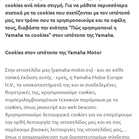
cookies ανά πάσα στιγμή. Για να μάθετε περισσότερα
of locations, giving you the opportunity to put your off-
σχετικά με τα cookies που σχετίζονται με τον ιστότοπό
road skills to the test. With a wide selection of our 
μας, τον τρόπο που τα χρησιμοποιούμε και τα οφέλη
vehicles across the Utility, Leisure and Sport ranges, 
τους, διαβάστε την ενότητα "Πώς χρησιμοποιεί η
prepare to discover an exciting new world of adventure, 
Yamaha τα cookies" στον ιστότοπο της Yamaha.
meet likeminded enthusiasts or our product specialists, 
on hand to answer all of your questions.
Cookies στον ιστότοπο της Yamaha Motor
Στην ιστοσελίδα μας (yamaha-motor.eu) - και σε κάθε
τοπική έκδοση αυτής - εμείς, η Yamaha Motor Europe
N.V., τα υποκαταστήματά της και οι συνδεδεμένες
θυγατρικές της, χρησιμοποιούμε cookies,
ΕΤΑΙΡΕΊΑ
συμπεριλαμβανομένων τεχνικών παρόμοιων με τα
cookies, όπως javascript και web beacons.
B2B
Χρησιμοποιούμε λειτουργικά cookies για να επιτρέψουμε
την ορθή λειτουργία της ιστοσελίδας μας και να σας
ΠΕΡΙΣΣΌΤΕΡΑ YAMAHA
παρέχουμε βασικές λειτουργίες της ιστοσελίδας μας,
όπως η απομνημόνευση των διαπιστευτηρίων σύνδεσης