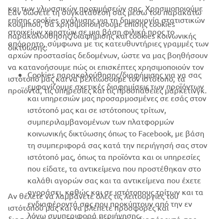
και των γλωσσικών προτιμήσεών σας. Χρησιμοποιούμε
SUPPORT
Εάν δώσετε τη συγκατάθεσή σας μέσω του παρακάτω
επίσης cookies ανάλυσης για τη δημιουργία στατιστικών
κουμπιού, θα χρησιμοποιήσουμε επίσης cookies
στοιχείων χρηστών σε μια βάση φιλική προς το
παρακολούθησης/διαφήμισης και cookies κοινωνικής
απόρρητο, σύμφωνα με τις κατευθυντήριες γραμμές των
ΕΝΗΜΕΡΩΤΙΚΟ ΔΕΛΤΙΟ
δικτύωσης:
αρχών προστασίας δεδομένων, ώστε να μας βοηθήσουν
Γίνετε ο πρώτος που θα μάθετε για τις τελευταίες προσφορές, τις
να κατανοήσουμε πώς οι επισκέπτες χρησιμοποιούν τον
Cookies παρακολούθησης/διαφήμισης για να σας
ειδικές εκδηλώσεις, τις νέες κυκλοφορίες και πολλά άλλα
ιστότοπό μας και να βελτιώσουμε τον ιστότοπο, τα
εμφανίζουμε σχετικές διαφημίσεις των προϊόντων
προϊόντα, τις υπηρεσίες και τις προσπάθειες μάρκετινγκ.
και υπηρεσιών μας προσαρμοσμένες σε εσάς στον
ιστότοπό μας και σε ιστότοπους τρίτων,
συμπεριλαμβανομένων των πλατφορμών
ΕΓΓΡΑΦΉ
κοινωνικής δικτύωσης όπως το Facebook, με βάση
τη συμπεριφορά σας κατά την περιήγησή σας στον
Διαβάστε την Πολιτική Απορρήτου μας για να μάθετε πώς
ιστότοπό μας, όπως τα προϊόντα και οι υπηρεσίες
επεξεργαζόμαστε τα προσωπικά σας δεδομένα:
Πολιτική
που είδατε, τα αντικείμενα που προστέθηκαν στο
απορρήτου
καλάθι αγορών σας και τα αντικείμενα που έχετε
αγοράσει, καθώς και σε ιστότοπους τρίτων και τα
Αν θέλετε να λαμβάνετε όλες τις λειτουργίες του
Greece (Greek)
ενδιαφέροντά σας που προκύπτουν από την εν
ιστότοπού μας και να βλέπετε προσφορές και
λόγω συμπεριφορά περιήγησης.
διαφημίσεις προσαρμοσμένες στα ενδιαφέροντά σας,