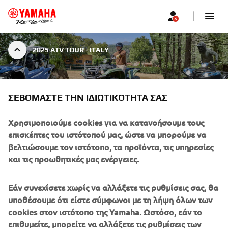
2025 ATV TOUR - ITALY
ΣΕΒΌΜΑΣΤΕ ΤΗΝ ΙΔΙΩΤΙΚΌΤΗΤΆ ΣΑΣ
2025 ATV TOUR - ITALY
|
20 ΙΟΥΝΊΟΥ 2025
Χρησιμοποιούμε cookies για να κατανοήσουμε τους
2025 ATV TOUR - ITALY
επισκέπτες του ιστότοπού μας, ώστε να μπορούμε να
βελτιώσουμε τον ιστότοπο, τα προϊόντα, τις υπηρεσίες
και τις προωθητικές μας ενέργειες.
Autodromo di Varano de' Melegari, Italy
Δείτε τον χάρτη
Εάν συνεχίσετε χωρίς να αλλάξετε τις ρυθμίσεις σας, θα
Jun 20 – Jun 21, 2025 | 22:00
υποθέσουμε ότι είστε σύμφωνοι με τη λήψη όλων των
cookies στον ιστότοπο της Yamaha. Ωστόσο, εάν το
Welcome to Yamaha’s All-Terrain Tour for 2025. The ATV 
επιθυμείτε, μπορείτε να αλλάξετε τις ρυθμίσεις των
Tour brings the four-wheel action to you, with a number 