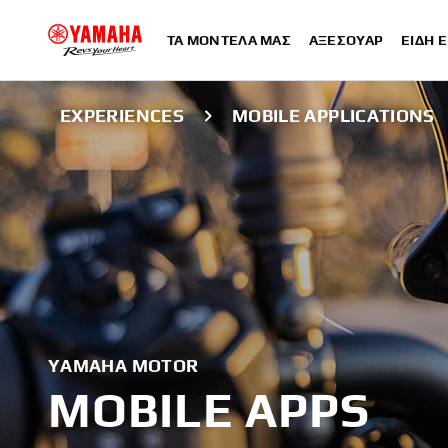
ΤΑ ΜΟΝΤΈΛΑ ΜΑΣ
ΑΞΕΣΟΥΆΡ
ΕΊΔΗ 
EXPERIENCES
MOBILE APPLICATIONS
YAMAHA MOTOR
MOBILE APPS