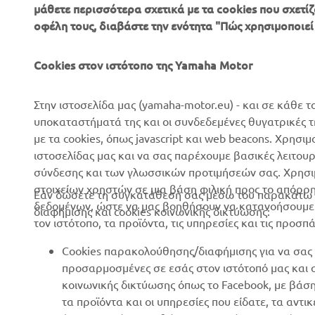
μάθετε περισσότερα σχετικά με τα cookies που σχετίζ
ΕΤΑΙΡΕΊΑ
B2B
οφέλη τους, διαβάστε την ενότητα "Πώς χρησιμοποιεί
Σχετικά με Εμάς
Συστήματα eBike
Cookies στον ιστότοπο της Yamaha Motor
Νέα
Αρχές
Επικοινωνία
Γήπεδα γκολφ
Στην ιστοσελίδα μας (yamaha-motor.eu) - και σε κάθε τ
υποκαταστήματά της και οι συνδεδεμένες θυγατρικές 
Δίκτυο Επίσημων
Πρώτοι ανταποκριτές
με τα cookies, όπως javascript και web beacons. Χρησι
Συνεργατών
Σχολές οδήγησης
ιστοσελίδας μας και να σας παρέχουμε βασικές λειτου
Εκδηλώσεις
σύνδεσης και των γλωσσικών προτιμήσεών σας. Χρησιμ
Robotics
στοιχείων χρηστών σε μια βάση φιλική προς το απόρρ
Τύπος
Εάν δώσετε τη συγκατάθεσή σας μέσω του παρακάτω κ
Συνεργασίες
δεδομένων, ώστε να μας βοηθήσουν να κατανοήσουμε π
διαφήμισης και cookies κοινωνικής δικτύωσης:
Φυλλάδια
τον ιστότοπο, τα προϊόντα, τις υπηρεσίες και τις προσπ
Τεχνικές πληροφορίες για
Εργασία στη Yamaha
ανεξάρτητους εμπόρους
Cookies παρακολούθησης/διαφήμισης για να σας 
Γίνετε έμπορος
Yamalube Safety Data
προσαρμοσμένες σε εσάς στον ιστότοπό μας και
Sheets
κοινωνικής δικτύωσης όπως το Facebook, με βάσ
Βασική Πολιτική Βιώσιμης
τα προϊόντα και οι υπηρεσίες που είδατε, τα αντ
Ανάπτυξης