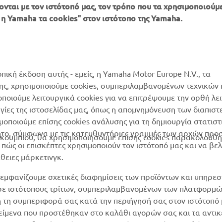
ονται με τον ιστότοπό μας, τον τρόπο που τα χρησιμοποιούμε
ΠΕΡΙΣΣΌΤΕΡΑ
SUPPORT
 η Yamaha τα cookies" στον ιστότοπο της Yamaha.
YAMAHA
Κατάλογος Ανταλλακτικών
MyYamaha
Αίτηση συντήρησης
Yamaha Music
Δίκτυο Συνεργατών
οπική έκδοση αυτής - εμείς, η Yamaha Motor Europe N.V., τα
Yamaha Racing
της, χρησιμοποιούμε cookies, συμπεριλαμβανομένων τεχνικών
διαχείριση των
μοποιούμε λειτουργικά cookies για να επιτρέψουμε την ορθή λε
Yamaha Motor Global
χρησιμοποιημένων
ργίες της ιστοσελίδας μας, όπως η απομνημόνευση των διαπισ
μπαταριών
Mobile Apps
οποιούμε επίσης cookies ανάλυσης για τη δημιουργία στατισ
ητο, σύμφωνα με τις κατευθυντήριες γραμμές των αρχών προ
ουμπιού, θα χρησιμοποιήσουμε επίσης cookies παρακολούθη
ώς οι επισκέπτες χρησιμοποιούν τον ιστότοπό μας και να βε
άθειες μάρκετινγκ.
εμφανίζουμε σχετικές διαφημίσεις των προϊόντων και υπηρεσ
 σε ιστότοπους τρίτων, συμπεριλαμβανομένων των πλατφορμ
η τη συμπεριφορά σας κατά την περιήγησή σας στον ιστότοπό 
ικείμενα που προστέθηκαν στο καλάθι αγορών σας και τα αντικ