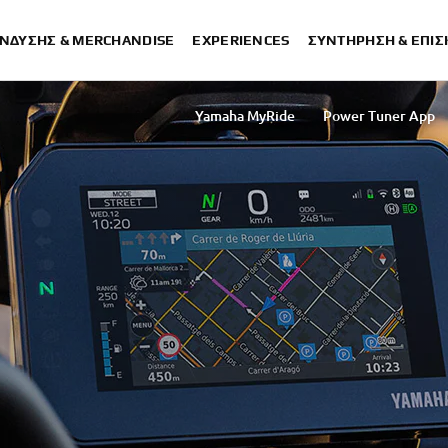
ΈΝΔΥΣΗΣ & MERCHANDISE
EXPERIENCES
ΣΥΝΤΉΡΗΣΗ & ΕΠΙ
Yamaha MyRide
Power Tuner App
MyRide NEO's
MyRide TMAX
Buster
XMAX Tech MAX