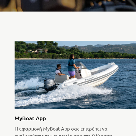
MyBoat App
Η εφαρμογή MyBoat App σας επιτρέπει να
εμπλουτίσετε την εμπειρία σας στη θάλασσα,