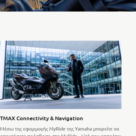
TMAX Connectivity & Navigation
Μέσω της εφαρμογής MyRide της Yamaha μπορείτε να
αποκτήσετε πρόσβαση στο MyRide - Link που επιτρέπει