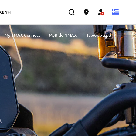
ΣΚΕΥΉ
My TMAX Connect
MyRide NMAX
Περισσότερα
 App
Yamarin App
MyRide Tricity
 Connectivity & Navigation
MyBoat