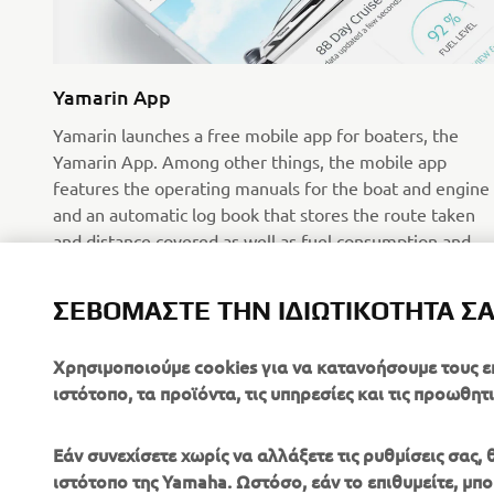
Yamarin App
Yamarin launches a free mobile app for boaters, the
Yamarin App. Among other things, the mobile app
features the operating manuals for the boat and engine
and an automatic log book that stores the route taken
and distance covered as well as fuel consumption and
weather data.
Διαβάστε περισσότερα
ΣΕΒΌΜΑΣΤΕ ΤΗΝ ΙΔΙΩΤΙΚΌΤΗΤΆ Σ
Χρησιμοποιούμε cookies για να κατανοήσουμε τους ε
ιστότοπο, τα προϊόντα, τις υπηρεσίες και τις προωθητι
Εάν συνεχίσετε χωρίς να αλλάξετε τις ρυθμίσεις σας
ιστότοπο της Yamaha. Ωστόσο, εάν το επιθυμείτε, μπορ