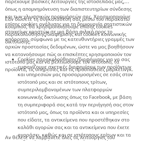
παρέχουμε βασικές λειτουργίες της ιστοσελίδας μας,
όπως η απομνημόνευση των διαπιστευτηρίων σύνδεσης
και των γλωσσικών προτιμήσεών σας. Χρησιμοποιούμε
Εάν δώσετε τη συγκατάθεσή σας μέσω του παρακάτω
επίσης cookies ανάλυσης για τη δημιουργία στατιστικών
κουμπιού, θα χρησιμοποιήσουμε επίσης cookies
ΕΤΑΙΡΕΊΑ
στοιχείων χρηστών σε μια βάση φιλική προς το
παρακολούθησης/διαφήμισης και cookies κοινωνικής
απόρρητο, σύμφωνα με τις κατευθυντήριες γραμμές των
δικτύωσης:
αρχών προστασίας δεδομένων, ώστε να μας βοηθήσουν
B2B
να κατανοήσουμε πώς οι επισκέπτες χρησιμοποιούν τον
Cookies παρακολούθησης/διαφήμισης για να σας
ιστότοπό μας και να βελτιώσουμε τον ιστότοπο, τα
ΠΕΡΙΣΣΌΤΕΡΑ YAMAHA
εμφανίζουμε σχετικές διαφημίσεις των προϊόντων
προϊόντα, τις υπηρεσίες και τις προσπάθειες μάρκετινγκ.
και υπηρεσιών μας προσαρμοσμένες σε εσάς στον
ιστότοπό μας και σε ιστότοπους τρίτων,
SUPPORT
συμπεριλαμβανομένων των πλατφορμών
κοινωνικής δικτύωσης όπως το Facebook, με βάση
τη συμπεριφορά σας κατά την περιήγησή σας στον
ΕΝΗΜΕΡΩΤΙΚΟ ΔΕΛΤΙΟ
ιστότοπό μας, όπως τα προϊόντα και οι υπηρεσίες
που είδατε, τα αντικείμενα που προστέθηκαν στο
Γίνετε ο πρώτος που θα μάθετε για τις τελευταίες προσφορές, τις
ειδικές εκδηλώσεις, τις νέες κυκλοφορίες και πολλά άλλα
καλάθι αγορών σας και τα αντικείμενα που έχετε
αγοράσει, καθώς και σε ιστότοπους τρίτων και τα
Αν θέλετε να λαμβάνετε όλες τις λειτουργίες του