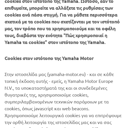
cookies στον ιστότοπο της Yamaha. Ωστόσο, εάν το
επιθυμείτε, μπορείτε να αλλάξετε τις ρυθμίσεις των
cookies ανά πάσα στιγμή. Για να μάθετε περισσότερα
σχετικά με τα cookies που σχετίζονται με τον ιστότοπό
μας, τον τρόπο που τα χρησιμοποιούμε και τα οφέλη
τους, διαβάστε την ενότητα "Πώς χρησιμοποιεί η
Yamaha τα cookies" στον ιστότοπο της Yamaha.
Cookies στον ιστότοπο της Yamaha Motor
ΚΑΤΕΒΆΣΤΕ ΤΗΝ ΕΦΑΡΜΟΓΉ
MYRIDE
Στην ιστοσελίδα μας (yamaha-motor.eu) - και σε κάθε
τοπική έκδοση αυτής - εμείς, η Yamaha Motor Europe
Παρακαλώ επιλέξτε ένα από τα παρακάτω εικονίδια για
N.V., τα υποκαταστήματά της και οι συνδεδεμένες
να κατεβάσετε δωρεάν την εφαρμογή MyRide.
θυγατρικές της, χρησιμοποιούμε cookies,
συμπεριλαμβανομένων τεχνικών παρόμοιων με τα
cookies, όπως javascript και web beacons.
Χρησιμοποιούμε λειτουργικά cookies για να επιτρέψουμε
την ορθή λειτουργία της ιστοσελίδας μας και να σας