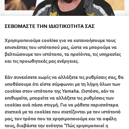
ΣΕΒΌΜΑΣΤΕ ΤΗΝ ΙΔΙΩΤΙΚΌΤΗΤΆ ΣΑΣ
Χρησιμοποιούμε cookies για να κατανοήσουμε τους
SANDERS
επισκέπτες του ιστότοπού μας, ώστε να μπορούμε να
βελτιώσουμε τον ιστότοπο, τα προϊόντα, τις υπηρεσίες
Όνομα:
Nick Sanders
και τις προωθητικές μας ενέργειες.
Εθνικότητα:
Βρετανική
Ιδιαίτερο γεγονός:
Έχει σπάσει το παγκόσμιο ρεκόρ για
Εάν συνεχίσετε χωρίς να αλλάξετε τις ρυθμίσεις σας, θα
τον γύρο της υφηλίου περισσότερες από μία φορές.
υποθέσουμε ότι είστε σύμφωνοι με τη λήψη όλων των
Ο Nick Sanders είναι η περιπέτεια. Έχει κάνει πολλές
cookies στον ιστότοπο της Yamaha. Ωστόσο, εάν το
φορές τον γύρο του κόσμου και κατέχει το παγκόσμιο
επιθυμείτε, μπορείτε να αλλάξετε τις ρυθμίσεις των
ρεκόρ εδώ και πολλά χρόνια. Ήταν ο πρώτος άνθρωπος
cookies ανά πάσα στιγμή. Για να μάθετε περισσότερα
που έκανε ταξίδι με μοτοσυκλέτα σε όλο το μήκος της
σχετικά με τα cookies που σχετίζονται με τον ιστότοπό
Αμερικής και πίσω σε διάστημα μικρότερο από 49
μας, τον τρόπο που τα χρησιμοποιούμε και τα οφέλη
ημέρες. Έχει χρησιμοποιήσει μεγάλη σκάφη για να
τους, διαβάστε την ενότητα "Πώς χρησιμοποιεί η