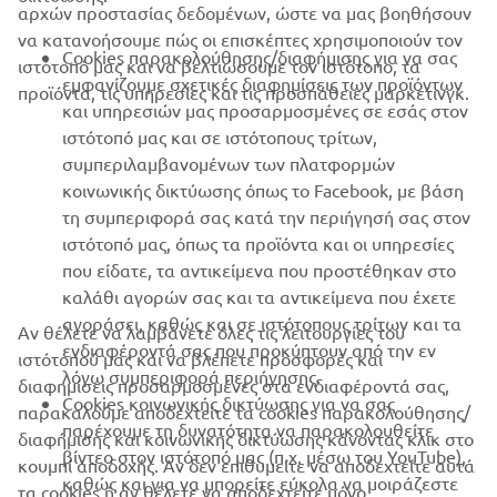
αρχών προστασίας δεδομένων, ώστε να μας βοηθήσουν
B2B
να κατανοήσουμε πώς οι επισκέπτες χρησιμοποιούν τον
Cookies παρακολούθησης/διαφήμισης για να σας
ιστότοπό μας και να βελτιώσουμε τον ιστότοπο, τα
ΠΕΡΙΣΣΌΤΕΡΑ YAMAHA
εμφανίζουμε σχετικές διαφημίσεις των προϊόντων
προϊόντα, τις υπηρεσίες και τις προσπάθειες μάρκετινγκ.
και υπηρεσιών μας προσαρμοσμένες σε εσάς στον
ιστότοπό μας και σε ιστότοπους τρίτων,
SUPPORT
συμπεριλαμβανομένων των πλατφορμών
κοινωνικής δικτύωσης όπως το Facebook, με βάση
τη συμπεριφορά σας κατά την περιήγησή σας στον
ΕΝΗΜΕΡΩΤΙΚΟ ΔΕΛΤΙΟ
ιστότοπό μας, όπως τα προϊόντα και οι υπηρεσίες
που είδατε, τα αντικείμενα που προστέθηκαν στο
Γίνετε ο πρώτος που θα μάθετε για τις τελευταίες προσφορές, τις
ειδικές εκδηλώσεις, τις νέες κυκλοφορίες και πολλά άλλα
καλάθι αγορών σας και τα αντικείμενα που έχετε
αγοράσει, καθώς και σε ιστότοπους τρίτων και τα
Αν θέλετε να λαμβάνετε όλες τις λειτουργίες του
ενδιαφέροντά σας που προκύπτουν από την εν
ιστότοπού μας και να βλέπετε προσφορές και
λόγω συμπεριφορά περιήγησης.
διαφημίσεις προσαρμοσμένες στα ενδιαφέροντά σας,
Cookies κοινωνικής δικτύωσης για να σας
ΕΓΓΡΑΦΉ
παρακαλούμε αποδεχτείτε τα cookies παρακολούθησης/
παρέχουμε τη δυνατότητα να παρακολουθείτε
διαφήμισης και κοινωνικής δικτύωσης κάνοντας κλικ στο
βίντεο στον ιστότοπό μας (π.χ. μέσω του YouTube),
κουμπί αποδοχής. Αν δεν επιθυμείτε να αποδεχτείτε αυτά
Διαβάστε την Πολιτική Απορρήτου μας για να μάθετε πώς
καθώς και για να μπορείτε εύκολα να μοιράζεστε
επεξεργαζόμαστε τα προσωπικά σας δεδομένα:
Πολιτική
τα cookies ή αν θέλετε να αποδεχτείτε μόνο