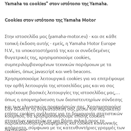
διασχίσει τη Μάγχη και τον Δούναβη και κατέχει ακόμη
Yamaha τα cookies" στον ιστότοπο της Yamaha.
και άδεια πιλότου ιδιωτικού αερόστατου. Με λίγα λόγια,
είναι ο κατάλληλος άνθρωπος για να δείξει στον κόσμο τι
Cookies στον ιστότοπο της Yamaha Motor
μπορεί να κάνει η Ténéré 700 World Raid.
Στην ιστοσελίδα μας (yamaha-motor.eu) - και σε κάθε
τοπική έκδοση αυτής - εμείς, η Yamaha Motor Europe
N.V., τα υποκαταστήματά της και οι συνδεδεμένες
θυγατρικές της, χρησιμοποιούμε cookies,
συμπεριλαμβανομένων τεχνικών παρόμοιων με τα
cookies, όπως javascript και web beacons.
Χρησιμοποιούμε λειτουργικά cookies για να επιτρέψουμε
την ορθή λειτουργία της ιστοσελίδας μας και να σας
παρέχουμε βασικές λειτουργίες της ιστοσελίδας μας,
όπως η απομνημόνευση των διαπιστευτηρίων σύνδεσης
και των γλωσσικών προτιμήσεών σας. Χρησιμοποιούμε
Εάν δώσετε τη συγκατάθεσή σας μέσω του παρακάτω
επίσης cookies ανάλυσης για τη δημιουργία στατιστικών
κουμπιού, θα χρησιμοποιήσουμε επίσης cookies
ΕΤΑΙΡΕΊΑ
στοιχείων χρηστών σε μια βάση φιλική προς το
παρακολούθησης/διαφήμισης και cookies κοινωνικής
απόρρητο, σύμφωνα με τις κατευθυντήριες γραμμές των
δικτύωσης: