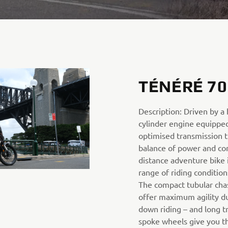
TÉNÉRÉ 70
Description: Driven by a
cylinder engine equipped
optimised transmission t
balance of power and cont
distance adventure bike i
range of riding condition
The compact tubular cha
offer maximum agility du
down riding – and long t
spoke wheels give you the