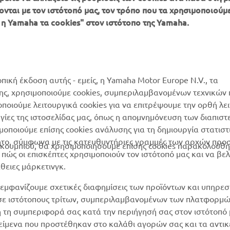
ονται με τον ιστότοπό μας, τον τρόπο που τα χρησιμοποιούμε
ΠΕΡΙΣΣΌΤΕΡΑ
SUPPORT
 η Yamaha τα cookies" στον ιστότοπο της Yamaha.
YAMAHA
Κατάλογος Ανταλλακτικών
MyYamaha
Αίτηση συντήρησης
Yamaha Music
Δίκτυο Συνεργατών
οπική έκδοση αυτής - εμείς, η Yamaha Motor Europe N.V., τα
Yamaha Racing
της, χρησιμοποιούμε cookies, συμπεριλαμβανομένων τεχνικών
διαχείριση των
μοποιούμε λειτουργικά cookies για να επιτρέψουμε την ορθή λε
Yamaha Motor Global
χρησιμοποιημένων
ργίες της ιστοσελίδας μας, όπως η απομνημόνευση των διαπισ
μπαταριών
Mobile Apps
οποιούμε επίσης cookies ανάλυσης για τη δημιουργία στατισ
ητο, σύμφωνα με τις κατευθυντήριες γραμμές των αρχών προ
ουμπιού, θα χρησιμοποιήσουμε επίσης cookies παρακολούθη
ώς οι επισκέπτες χρησιμοποιούν τον ιστότοπό μας και να βε
άθειες μάρκετινγκ.
εμφανίζουμε σχετικές διαφημίσεις των προϊόντων και υπηρεσ
 σε ιστότοπους τρίτων, συμπεριλαμβανομένων των πλατφορμ
η τη συμπεριφορά σας κατά την περιήγησή σας στον ιστότοπό 
ικείμενα που προστέθηκαν στο καλάθι αγορών σας και τα αντικ