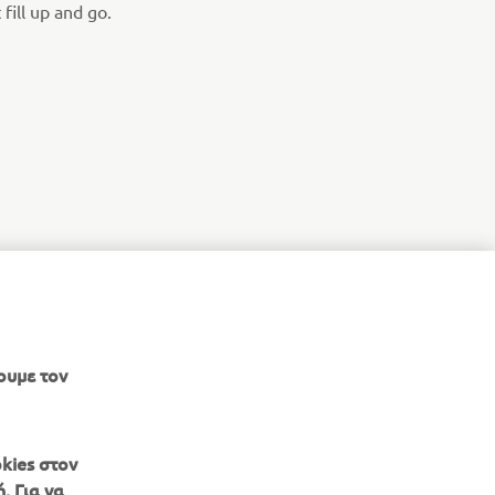
fill up and go.
ουμε τον
kies στον
. Για να