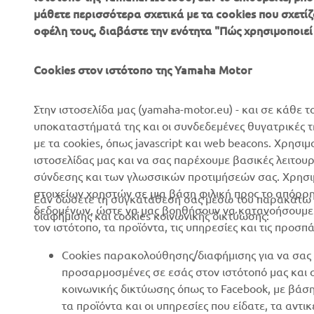
μάθετε περισσότερα σχετικά με τα cookies που σχετίζ
ΕΤΑΙΡΕΊΑ
B2B
οφέλη τους, διαβάστε την ενότητα "Πώς χρησιμοποιεί
Σχετικά με Εμάς
Συστήματα eBike
Cookies στον ιστότοπο της Yamaha Motor
Νέα
Αρχές
Επικοινωνία
Γήπεδα γκολφ
Στην ιστοσελίδα μας (yamaha-motor.eu) - και σε κάθε τ
υποκαταστήματά της και οι συνδεδεμένες θυγατρικές 
Δίκτυο Επίσημων
Πρώτοι ανταποκριτές
με τα cookies, όπως javascript και web beacons. Χρησι
Συνεργατών
Σχολές οδήγησης
ιστοσελίδας μας και να σας παρέχουμε βασικές λειτου
Εκδηλώσεις
σύνδεσης και των γλωσσικών προτιμήσεών σας. Χρησιμ
Robotics
στοιχείων χρηστών σε μια βάση φιλική προς το απόρρ
Τύπος
Εάν δώσετε τη συγκατάθεσή σας μέσω του παρακάτω κ
Συνεργασίες
δεδομένων, ώστε να μας βοηθήσουν να κατανοήσουμε π
διαφήμισης και cookies κοινωνικής δικτύωσης:
Φυλλάδια
τον ιστότοπο, τα προϊόντα, τις υπηρεσίες και τις προσπ
Τεχνικές πληροφορίες για
Εργασία στη Yamaha
ανεξάρτητους εμπόρους
Cookies παρακολούθησης/διαφήμισης για να σας 
Γίνετε έμπορος
Yamalube Safety Data
προσαρμοσμένες σε εσάς στον ιστότοπό μας και
Sheets
κοινωνικής δικτύωσης όπως το Facebook, με βάσ
Βασική Πολιτική Βιώσιμης
τα προϊόντα και οι υπηρεσίες που είδατε, τα αντ
Ανάπτυξης