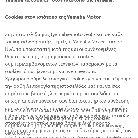
Cookies στον ιστότοπο της Yamaha Motor
Στην ιστοσελίδα μας (yamaha-motor.eu) - και σε κάθε
τοπική έκδοση αυτής - εμείς, η Yamaha Motor Europe
N.V., τα υποκαταστήματά της και οι συνδεδεμένες
θυγατρικές της, χρησιμοποιούμε cookies,
συμπεριλαμβανομένων τεχνικών παρόμοιων με τα
cookies, όπως javascript και web beacons.
Χρησιμοποιούμε λειτουργικά cookies για να επιτρέψουμε
ΜΆΘΕΤΕ ΠΕΡΙΣΣΌΤΕΡΑ
την ορθή λειτουργία της ιστοσελίδας μας και να σας
παρέχουμε βασικές λειτουργίες της ιστοσελίδας μας,
όπως η απομνημόνευση των διαπιστευτηρίων σύνδεσης
και των γλωσσικών προτιμήσεών σας. Χρησιμοποιούμε
Εάν δώσετε τη συγκατάθεσή σας μέσω του παρακάτω
επίσης cookies ανάλυσης για τη δημιουργία στατιστικών
κουμπιού, θα χρησιμοποιήσουμε επίσης cookies
ΕΤΑΙΡΕΊΑ
στοιχείων χρηστών σε μια βάση φιλική προς το
παρακολούθησης/διαφήμισης και cookies κοινωνικής
απόρρητο, σύμφωνα με τις κατευθυντήριες γραμμές των
δικτύωσης:
αρχών προστασίας δεδομένων, ώστε να μας βοηθήσουν