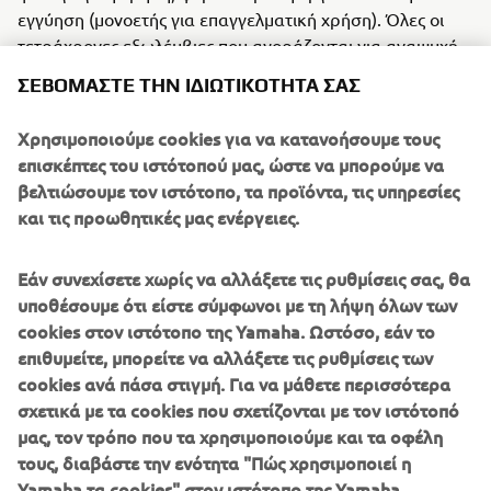
εγγύηση (μονοετής για επαγγελματική χρήση). Όλες οι
τετράχρονες εξωλέμβιες που αγοράζονται για αναψυχή
στην Ευρώπη και έχουν εγγραφεί στο σύστημα εγγύησης
ΣΕΒΌΜΑΣΤΕ ΤΗΝ ΙΔΙΩΤΙΚΌΤΗΤΆ ΣΑΣ
της Yamaha, θα μπορούν να επωφεληθούν μιας επιπλέον
περιόδου εγγύησης 2 ετών, δηλαδή θα έχουν πενταετή
Χρησιμοποιούμε cookies για να κατανοήσουμε τους
κάλυψη συνολικά. Όλες οι καλύψεις αφορούν σε τακτική
επισκέπτες του ιστότοπού μας, ώστε να μπορούμε να
συντήρηση, όπως ορίζεται στο σχετικό εγχειρίδιο
βελτιώσουμε τον ιστότοπο, τα προϊόντα, τις υπηρεσίες
κατόχου της Yamaha. Πλήρεις όροι και προϋποθέσεις
και τις προωθητικές μας ενέργειες.
διατίθενται κατόπιν αιτήματος από τους Επίσημους
Συνεργάτες της Yamaha.
Εάν συνεχίσετε χωρίς να αλλάξετε τις ρυθμίσεις σας, θα
υποθέσουμε ότι είστε σύμφωνοι με τη λήψη όλων των
cookies στον ιστότοπο της Yamaha. Ωστόσο, εάν το
επιθυμείτε, μπορείτε να αλλάξετε τις ρυθμίσεις των
ΕΓΓΎΗΣΗ ΓΙΑ ΕΜΠΟΡΙΚΉ ΧΡΉΣΗ
cookies ανά πάσα στιγμή. Για να μάθετε περισσότερα
ΔΎΟ ΧΡΌΝΙΑ ΕΓΓΎΗΣΗ ΓΙΑ ΤΙΣ ΝΈΕΣ ΤΕΤΡΆΧΡΟΝΕΣ
σχετικά με τα cookies που σχετίζονται με τον ιστότοπό
ΕΞΩΛΈΜΒΙΕΣ YAMAHA
μας, τον τρόπο που τα χρησιμοποιούμε και τα οφέλη
τους, διαβάστε την ενότητα "Πώς χρησιμοποιεί η
Yamaha τα cookies" στον ιστότοπο της Yamaha.