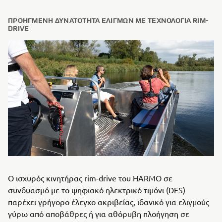
ΠΡΟΗΓΜΈΝΗ ΔΥΝΑΤΌΤΗΤΑ ΕΛΙΓΜΏΝ ΜΕ ΤΕΧΝΟΛΟΓΊΑ RIM-
DRIVE
Ο ισχυρός κινητήρας rim-drive του HARMO σε
συνδυασμό με το ψηφιακό ηλεκτρικό τιμόνι (DES)
παρέχει γρήγορο έλεγχο ακριβείας, ιδανικό για ελιγμούς
γύρω από αποβάθρες ή για αθόρυβη πλοήγηση σε