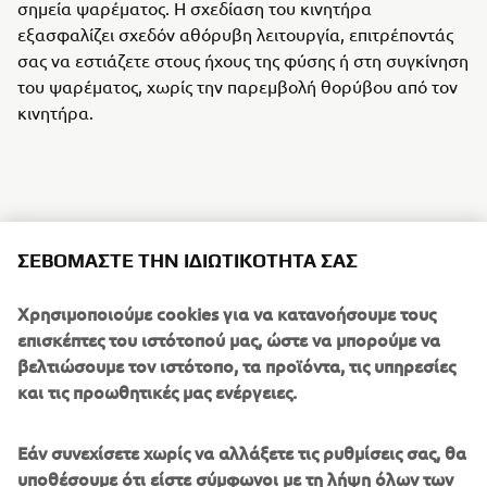
σημεία ψαρέματος. Η σχεδίαση του κινητήρα
εξασφαλίζει σχεδόν αθόρυβη λειτουργία, επιτρέποντάς
σας να εστιάζετε στους ήχους της φύσης ή στη συγκίνηση
του ψαρέματος, χωρίς την παρεμβολή θορύβου από τον
κινητήρα.
Η ηλεκτρική εξωλέμβια HARMO 2.0 της Yamaha είναι ένα
ορόσημο στην ηλεκτρική πρόωση, παρέχοντας ένα
ΣΕΒΌΜΑΣΤΕ ΤΗΝ ΙΔΙΩΤΙΚΌΤΗΤΆ ΣΑΣ
εκλεπτυσμένο μείγμα της ναυτιλιακής μηχανικής της
Yamaha με την πιο πρόσφατη βιώσιμη τεχνολογία. Η
Χρησιμοποιούμε cookies για να κατανοήσουμε τους
βελτιωμένη σχεδίαση, σε συνδυασμό με τις προηγμένες
επισκέπτες του ιστότοπού μας, ώστε να μπορούμε να
επιλογές ελέγχου και την απρόσκοπτη ενσωμάτωση Helm
βελτιώσουμε τον ιστότοπο, τα προϊόντα, τις υπηρεσίες
Master EX®, διασφαλίζει ότι τα σκάφη μπορούν να
και τις προωθητικές μας ενέργειες.
πλεύσουν με σιγουριά, άνεση και απουσία θορύβου.
Εάν συνεχίσετε χωρίς να αλλάξετε τις ρυθμίσεις σας, θα
υποθέσουμε ότι είστε σύμφωνοι με τη λήψη όλων των
Η Yamaha Motor Europe παραμένει προσηλωμένη στην