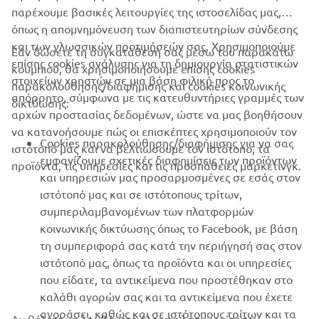
παρέχουμε βασικές λειτουργίες της ιστοσελίδας μας,
όπως η απομνημόνευση των διαπιστευτηρίων σύνδεσης
και των γλωσσικών προτιμήσεών σας. Χρησιμοποιούμε
Εάν δώσετε τη συγκατάθεσή σας μέσω του παρακάτω
επίσης cookies ανάλυσης για τη δημιουργία στατιστικών
κουμπιού, θα χρησιμοποιήσουμε επίσης cookies
ΕΤΑΙΡΕΊΑ
στοιχείων χρηστών σε μια βάση φιλική προς το
παρακολούθησης/διαφήμισης και cookies κοινωνικής
απόρρητο, σύμφωνα με τις κατευθυντήριες γραμμές των
δικτύωσης:
αρχών προστασίας δεδομένων, ώστε να μας βοηθήσουν
B2B
να κατανοήσουμε πώς οι επισκέπτες χρησιμοποιούν τον
Cookies παρακολούθησης/διαφήμισης για να σας
ιστότοπό μας και να βελτιώσουμε τον ιστότοπο, τα
ΠΕΡΙΣΣΌΤΕΡΑ YAMAHA
εμφανίζουμε σχετικές διαφημίσεις των προϊόντων
προϊόντα, τις υπηρεσίες και τις προσπάθειες μάρκετινγκ.
και υπηρεσιών μας προσαρμοσμένες σε εσάς στον
ιστότοπό μας και σε ιστότοπους τρίτων,
SUPPORT
συμπεριλαμβανομένων των πλατφορμών
κοινωνικής δικτύωσης όπως το Facebook, με βάση
τη συμπεριφορά σας κατά την περιήγησή σας στον
ΕΝΗΜΕΡΩΤΙΚΟ ΔΕΛΤΙΟ
ιστότοπό μας, όπως τα προϊόντα και οι υπηρεσίες
που είδατε, τα αντικείμενα που προστέθηκαν στο
Γίνετε ο πρώτος που θα μάθετε για τις τελευταίες προσφορές, τις
ειδικές εκδηλώσεις, τις νέες κυκλοφορίες και πολλά άλλα
καλάθι αγορών σας και τα αντικείμενα που έχετε
αγοράσει, καθώς και σε ιστότοπους τρίτων και τα