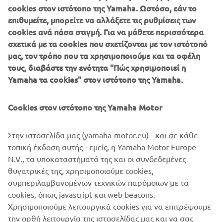
cookies στον ιστότοπο της Yamaha. Ωστόσο, εάν το
υπέρβαση των ορίων της ηλεκτρικής πρόωσης στη
επιθυμείτε, μπορείτε να αλλάξετε τις ρυθμίσεις των
ναυτιλιακή βιομηχανία, προασπίζοντας καινοτομίες που
cookies ανά πάσα στιγμή. Για να μάθετε περισσότερα
υποστηρίζουν ένα μέλλον με οικολογική συνείδηση. Με
σχετικά με τα cookies που σχετίζονται με τον ιστότοπό
το HARMO 2.0, η Yamaha συνεχίζει να ανοίγει το δρόμο
μας, τον τρόπο που τα χρησιμοποιούμε και τα οφέλη
για βιώσιμη πλεύση, παρέχοντας στους ιδιοκτήτες
τους, διαβάστε την ενότητα "Πώς χρησιμοποιεί η
σκαφών μια υψηλής απόδοσης και φιλική προς το
Yamaha τα cookies" στον ιστότοπο της Yamaha.
περιβάλλον λύση, η οποία επαναπροσδιορίζει τις
δυνατότητες της τεχνολογίας για ηλεκτρικές εξωλέμβιες.
Cookies στον ιστότοπο της Yamaha Motor
Στην ιστοσελίδα μας (yamaha-motor.eu) - και σε κάθε
Το HARMO 2.0 είναι διαθέσιμο μόνο μέσω επιλεγμένων
τοπική έκδοση αυτής - εμείς, η Yamaha Motor Europe
Συνεργατών της Yamaha στον κλάδο θαλάσσης.
N.V., τα υποκαταστήματά της και οι συνδεδεμένες
θυγατρικές της, χρησιμοποιούμε cookies,
συμπεριλαμβανομένων τεχνικών παρόμοιων με τα
cookies, όπως javascript και web beacons.
Χρησιμοποιούμε λειτουργικά cookies για να επιτρέψουμε
ΒΡΕΊΤΕ ΈΝΑΝ ΕΠΊΣΗΜΟ ΣΥΝΕΡΓΆΤΗ ΤΗΣ YAMAHA
την ορθή λειτουργία της ιστοσελίδας μας και να σας