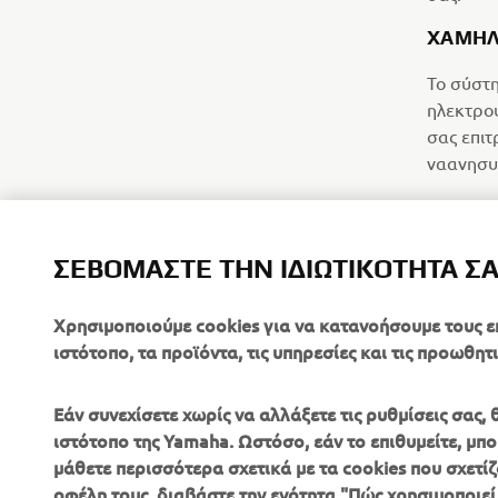
ΧΑΜΗΛ
Το σύστη
ηλεκτρου
σας επιτ
ναανησυχ
ΣΕΒΌΜΑΣΤΕ ΤΗΝ ΙΔΙΩΤΙΚΌΤΗΤΆ Σ
Χρησιμοποιούμε cookies για να κατανοήσουμε τους ε
ιστότοπο, τα προϊόντα, τις υπηρεσίες και τις προωθητι
Εάν συνεχίσετε χωρίς να αλλάξετε τις ρυθμίσεις σας
ιστότοπο της Yamaha. Ωστόσο, εάν το επιθυμείτε, μπορ
μάθετε περισσότερα σχετικά με τα cookies που σχετίζ
οφέλη τους, διαβάστε την ενότητα "Πώς χρησιμοποιεί