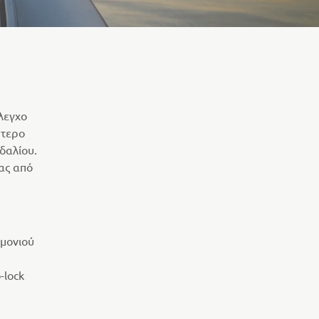
λεγχο
ύτερο
δαλίου.
ας από
ιμονιού
-lock