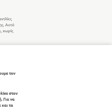
αντλίες
ης. Αυτό
, χωρίς
ΝΈΟ ΠΡΟΪΌΝ ΣΥΛΛΟΓΉΣ
ουμε τον
kies στον
. Για να
 και τα