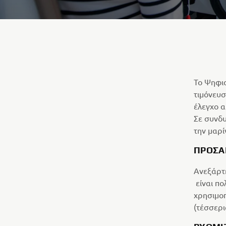
Το Ψηφια
τιμόνευσ
έλεγχο α
Σε συνδυ
την μαρί
ΠΡΟΣΑ
Ανεξάρτη
είναι πο
χρησιμοπ
(τέσσερι