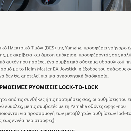
κό Ηλεκτρικό Τιμόνι (DES) της Yamaha, προσφέρει γρήγορο έ
ης, με ακρίβεια και άμεση απόκριση, προσφέροντάς σας καλ
πό αυτόν που παρέχει ένα συμβατικό σύστημα υδραυλικού πη
ασμό με το Helm Master EX Joystick, η έξοδος του σκάφους σ
να δεν θα αποτελεί πια μια ανησυχητική διαδικασία.
ΡΜΌΣΙΜΕΣ ΡΥΘΜΊΣΕΙΣ LOCK-TO-LOCK
τα από τις συνθήκες ή τις προτιμήσεις σας, οι ρυθμίσεις του τ
λύ εύκολες, με τις συμβατές με τη Yamaha οθόνες αφής -που
οιούνται για προσαρμογή των μεταβλητών ρυθμίσεων lock-to
ς έως εννέα περιστροφές).