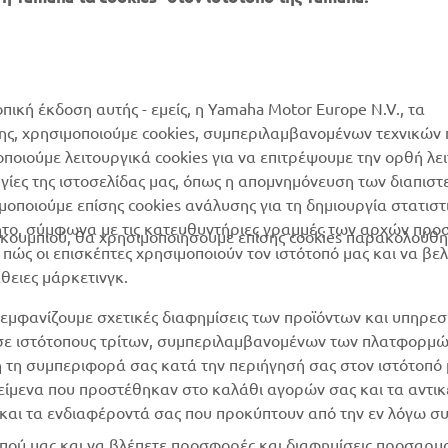
ΠΕΡΙΣΣΌΤΕΡΑ
SUPPORT
YAMAHA
οπική έκδοση αυτής - εμείς, η Yamaha Motor Europe N.V., τα
Κατάλογος Ανταλλακτικών
της, χρησιμοποιούμε cookies, συμπεριλαμβανομένων τεχνικών
MyYamaha
Αίτηση συντήρησης
μοποιούμε λειτουργικά cookies για να επιτρέψουμε την ορθή λε
Yamaha Music
ργίες της ιστοσελίδας μας, όπως η απομνημόνευση των διαπισ
Δίκτυο Συνεργατών
οποιούμε επίσης cookies ανάλυσης για τη δημιουργία στατισ
Yamaha Racing
διαχείριση των
ητο, σύμφωνα με τις κατευθυντήριες γραμμές των αρχών προ
ουμπιού, θα χρησιμοποιήσουμε επίσης cookies παρακολούθη
Yamaha Motor Global
χρησιμοποιημένων
ώς οι επισκέπτες χρησιμοποιούν τον ιστότοπό μας και να βε
μπαταριών
άθειες μάρκετινγκ.
Mobile Apps
εμφανίζουμε σχετικές διαφημίσεις των προϊόντων και υπηρεσ
 σε ιστότοπους τρίτων, συμπεριλαμβανομένων των πλατφορμ
η τη συμπεριφορά σας κατά την περιήγησή σας στον ιστότοπό 
ικείμενα που προστέθηκαν στο καλάθι αγορών σας και τα αντικ
ν και τα ενδιαφέροντά σας που προκύπτουν από την εν λόγω 
ότοπού μας και να βλέπετε προσφορές και διαφημίσεις προσαρ