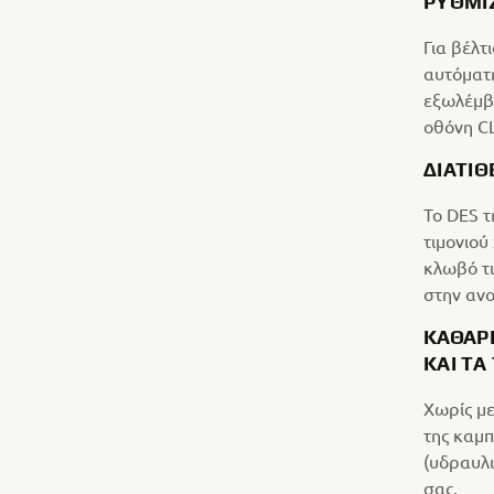
ΡΥΘΜΙ
Για βέλτ
αυτόματη
εξωλέμβι
οθόνη CL
ΔΙΑΤΊΘ
Το DES τ
τιμονιού
κλωβό τι
στην αν
ΚΑΘΑΡ
ΚΑΙ Τ
Χωρίς μ
της καμπ
(υδραυλι
σας.