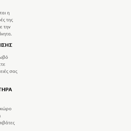
ται η
ές της
ε την
ίνητα.
ΊΣΗΣ
λωβό
ετε
ειές σας
ΤΉΡΑ
 χώρο
ά
πιβάτες