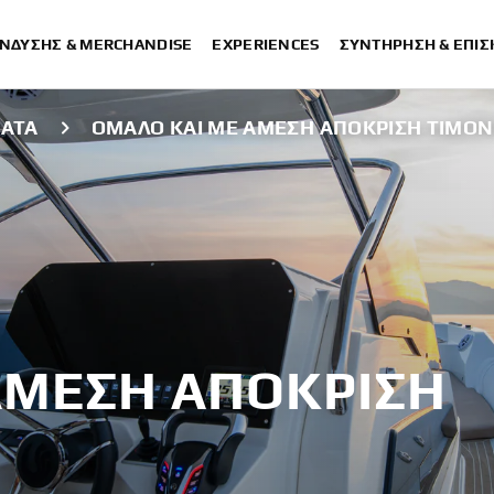
ΈΝΔΥΣΗΣ & MERCHANDISE
EXPERIENCES
ΣΥΝΤΉΡΗΣΗ & ΕΠΙ
ΜΑΤΑ
ΟΜΑΛΌ ΚΑΙ ΜΕ ΆΜΕΣΗ ΑΠΌΚΡΙΣΗ ΤΙΜΌΝ
ΆΜΕΣΗ ΑΠΌΚΡΙΣΗ