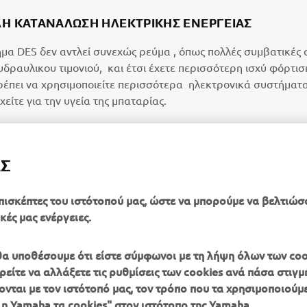
Ή ΚΑΤΑΝΆΛΩΣΗ ΗΛΕΚΤΡΙΚΉΣ ΕΝΈΡΓΕΙΑΣ
μα DES δεν αντλεί συνεχώς ρεύμα , όπως πολλές συμβατικές 
δραυλικου τιμονιού, και έτσι έχετε περισσότερη ισχύ φόρτισ
ρέπει να χρησιμοποιείτε περισσότερα ηλεκτρονικά συστήματα
είτε για την υγεία της μπαταρίας.
ΑΣ
πισκέπτες του ιστότοπού μας, ώστε να μπορούμε να βελτιώσ
κές μας ενέργειες.
, θα υποθέσουμε ότι είστε σύμφωνοι με τη λήψη όλων των coo
είτε να αλλάξετε τις ρυθμίσεις των cookies ανά πάσα στιγμή
ονται με τον ιστότοπό μας, τον τρόπο που τα χρησιμοποιούμε
 η Yamaha τα cookies" στον ιστότοπο της Yamaha.