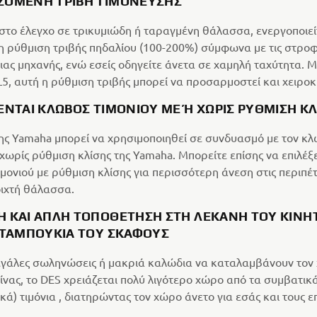
ΖΌΜΕΝΗ ΤΡΙΒΉ ΤΙΜΟΝΕΥΣΗΣ
ιστο έλεγχο σε τρικυμιώδη ή ταραγμένη θάλασσα, ενεργοποιεί
 ρύθμιση τριβής πηδαλίου (100-200%) σύμφωνα με τις στροφ
ας μηχανής, ενώ εσείς οδηγείτε άνετα σε χαμηλή ταχύτητα. Μ
5, αυτή η ρύθμιση τριβής μπορεί να προσαρμοστεί και χειροκ
ΕΝΤΑΙ ΚΛΩΒΌΣ ΤΙΜΟΝΙΟΎ ΜΕ Ή ΧΩΡΊΣ ΡΎΘΜΙΣΗ ΚΛ
ης Yamaha μπορεί να χρησιμοποιηθεί σε συνδυασμό με τον κ
 χωρίς ρύθμιση κλίσης της Yamaha. Μπορείτε επίσης να επιλέξ
μονιού με ρύθμιση κλίσης για περισσότερη άνεση στις περιπέτ
οιχτή θάλασσα.
Ή ΚΑΙ ΑΠΛΉ ΤΟΠΟΘΈΤΗΣΗ ΣΤΗ ΛΕΚΆΝΗ ΤΟΥ ΚΙΝΗ
Α ΤΑΜΠΟΎΚΙΑ ΤΟΥ ΣΚΆΦΟΥΣ
εγάλες σωληνώσεις ή μακριά καλώδια να καταλαμβάνουν τον
ίνας, το DES χρειάζεται πολύ λιγότερο χώρο από τα συμβατικ
κά) τιμόνια , διατηρώντας τον χώρο άνετο για εσάς και τους ε