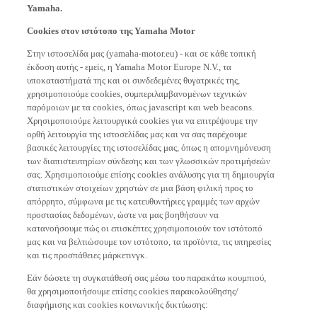
Yamaha.
Cookies στον ιστότοπο της Yamaha Motor
Στην ιστοσελίδα μας (yamaha-motor.eu) - και σε κάθε τοπική
έκδοση αυτής - εμείς, η Yamaha Motor Europe N.V., τα
υποκαταστήματά της και οι συνδεδεμένες θυγατρικές της,
χρησιμοποιούμε cookies, συμπεριλαμβανομένων τεχνικών
παρόμοιων με τα cookies, όπως javascript και web beacons.
Χρησιμοποιούμε λειτουργικά cookies για να επιτρέψουμε την
ορθή λειτουργία της ιστοσελίδας μας και να σας παρέχουμε
βασικές λειτουργίες της ιστοσελίδας μας, όπως η απομνημόνευση
των διαπιστευτηρίων σύνδεσης και των γλωσσικών προτιμήσεών
σας. Χρησιμοποιούμε επίσης cookies ανάλυσης για τη δημιουργία
στατιστικών στοιχείων χρηστών σε μια βάση φιλική προς το
απόρρητο, σύμφωνα με τις κατευθυντήριες γραμμές των αρχών
προστασίας δεδομένων, ώστε να μας βοηθήσουν να
κατανοήσουμε πώς οι επισκέπτες χρησιμοποιούν τον ιστότοπό
μας και να βελτιώσουμε τον ιστότοπο, τα προϊόντα, τις υπηρεσίες
και τις προσπάθειες μάρκετινγκ.
Εάν δώσετε τη συγκατάθεσή σας μέσω του παρακάτω κουμπιού,
θα χρησιμοποιήσουμε επίσης cookies παρακολούθησης/
διαφήμισης και cookies κοινωνικής δικτύωσης: