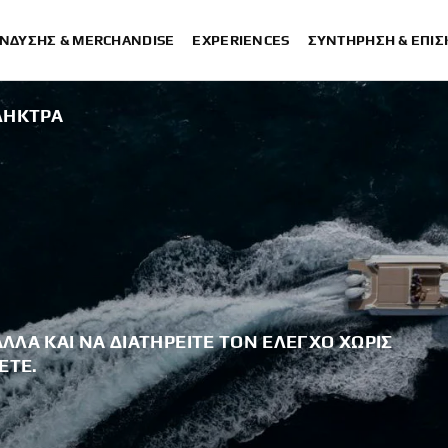
ΈΝΔΥΣΗΣ & MERCHANDISE
EXPERIENCES
ΣΥΝΤΉΡΗΣΗ & ΕΠΙ
ΛΉΚΤΡΑ
ΑΛΛΆ ΚΑΙ ΝΑ ΔΙΑΤΗΡΕΊΤΕ ΤΟΝ ΈΛΕΓΧΟ ΧΩΡΊΣ
ΕΤΕ.