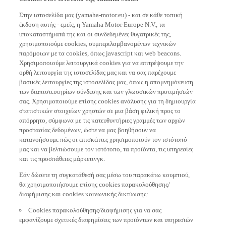
Στην ιστοσελίδα μας (yamaha-motor.eu) - και σε κάθε τοπική
έκδοση αυτής - εμείς, η Yamaha Motor Europe N.V., τα
υποκαταστήματά της και οι συνδεδεμένες θυγατρικές της,
χρησιμοποιούμε cookies, συμπεριλαμβανομένων τεχνικών
παρόμοιων με τα cookies, όπως javascript και web beacons.
Χρησιμοποιούμε λειτουργικά cookies για να επιτρέψουμε την
ορθή λειτουργία της ιστοσελίδας μας και να σας παρέχουμε
βασικές λειτουργίες της ιστοσελίδας μας, όπως η απομνημόνευση
των διαπιστευτηρίων σύνδεσης και των γλωσσικών προτιμήσεών
σας. Χρησιμοποιούμε επίσης cookies ανάλυσης για τη δημιουργία
στατιστικών στοιχείων χρηστών σε μια βάση φιλική προς το
απόρρητο, σύμφωνα με τις κατευθυντήριες γραμμές των αρχών
προστασίας δεδομένων, ώστε να μας βοηθήσουν να
κατανοήσουμε πώς οι επισκέπτες χρησιμοποιούν τον ιστότοπό
μας και να βελτιώσουμε τον ιστότοπο, τα προϊόντα, τις υπηρεσίες
και τις προσπάθειες μάρκετινγκ.
Εάν δώσετε τη συγκατάθεσή σας μέσω του παρακάτω κουμπιού,
θα χρησιμοποιήσουμε επίσης cookies παρακολούθησης/
διαφήμισης και cookies κοινωνικής δικτύωσης:
Cookies παρακολούθησης/διαφήμισης για να σας
εμφανίζουμε σχετικές διαφημίσεις των προϊόντων και υπηρεσιών