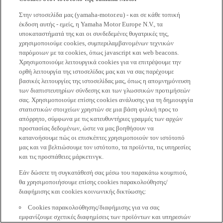
Στην ιστοσελίδα μας (yamaha-motor.eu) - και σε κάθε τοπική
έκδοση αυτής - εμείς, η Yamaha Motor Europe N.V., τα
υποκαταστήματά της και οι συνδεδεμένες θυγατρικές της,
χρησιμοποιούμε cookies, συμπεριλαμβανομένων τεχνικών
παρόμοιων με τα cookies, όπως javascript και web beacons.
Χρησιμοποιούμε λειτουργικά cookies για να επιτρέψουμε την
ορθή λειτουργία της ιστοσελίδας μας και να σας παρέχουμε
βασικές λειτουργίες της ιστοσελίδας μας, όπως η απομνημόνευση
των διαπιστευτηρίων σύνδεσης και των γλωσσικών προτιμήσεών
σας. Χρησιμοποιούμε επίσης cookies ανάλυσης για τη δημιουργία
στατιστικών στοιχείων χρηστών σε μια βάση φιλική προς το
απόρρητο, σύμφωνα με τις κατευθυντήριες γραμμές των αρχών
προστασίας δεδομένων, ώστε να μας βοηθήσουν να
κατανοήσουμε πώς οι επισκέπτες χρησιμοποιούν τον ιστότοπό
μας και να βελτιώσουμε τον ιστότοπο, τα προϊόντα, τις υπηρεσίες
και τις προσπάθειες μάρκετινγκ.
Εάν δώσετε τη συγκατάθεσή σας μέσω του παρακάτω κουμπιού,
θα χρησιμοποιήσουμε επίσης cookies παρακολούθησης/
διαφήμισης και cookies κοινωνικής δικτύωσης:
Cookies παρακολούθησης/διαφήμισης για να σας
εμφανίζουμε σχετικές διαφημίσεις των προϊόντων και υπηρεσιών