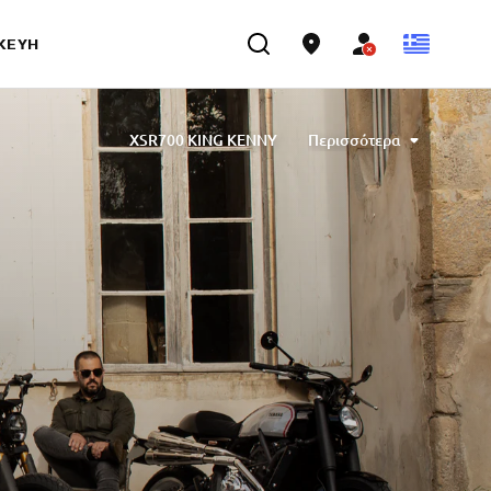
ΣΚΕΥΉ
XSR700 KING KENNY
Περισσότερα
arbara Motorcycle, built by Bad Winners
 by Tony Queiros, built by Rua Machines
audio Monge, built by Café Racer SSpirit
ned by Ugo Coppola, built by Garage221
ering
XSR700 “BW Tribute” by SLCDR