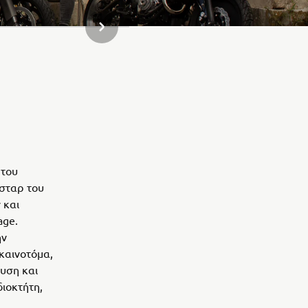
ΝΈΟ ΠΡΟΪΌΝ ΣΥΛΛΟΓΉΣ
 του
σταρ του
 και
age.
ην
 καινοτόμα,
υση και
διοκτήτη,