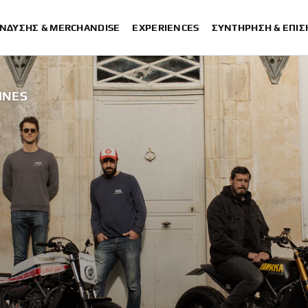
ΈΝΔΥΣΗΣ & MERCHANDISE
EXPERIENCES
ΣΥΝΤΉΡΗΣΗ & ΕΠΙ
INES
XSR700 “Disruptive” designed by B
“700GT” designed
“XSR700 Red Tail” designed by Alex & Cl
“RD350 Tribute” desig
XSR700 "Alan" by Lamb Engine