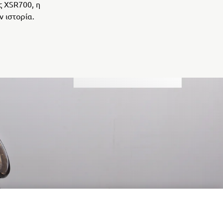
ς XSR700, η
ν ιστορία.