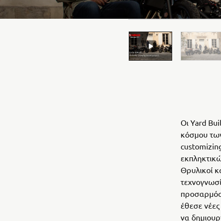
Οι Yard Bu
κόσμου των
customizin
εκπληκτικώ
Θρυλικοί κ
τεχνογνωσί
προσαρμόσι
έθεσε νέες
να δημιουρ