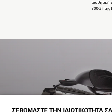
αισθητική 
700GT της R
ΣΕΒΌΜΑΣΤΕ ΤΗΝ ΙΔΙΩΤΙΚΌΤΗΤΆ Σ