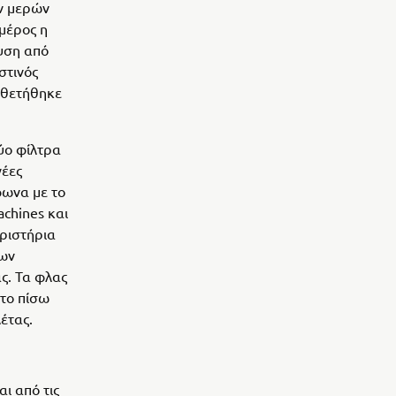
ν μερών
 μέρος η
υση από
στινός
οθετήθηκε
ύο φίλτρα
νέες
φωνα με το
chines και
ιριστήρια
ρων
ας. Τα φλας
το πίσω
έτας.
ι από τις