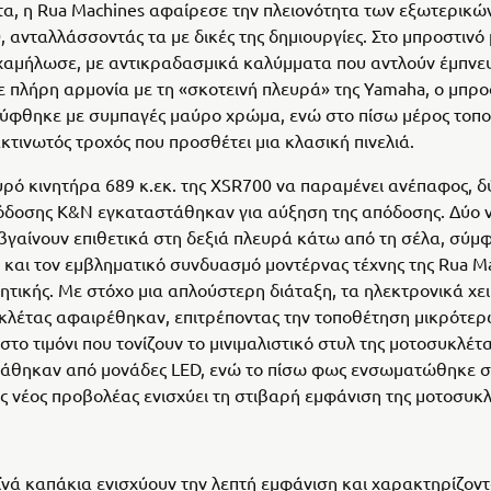
α, η Rua Machines αφαίρεσε την πλειονότητα των εξωτερικώ
, ανταλλάσσοντάς τα με δικές της δημιουργίες. Στο μπροστινό
χαμήλωσε, με αντικραδασμικά καλύμματα που αντλούν έμπνε
Σε πλήρη αρμονία με τη «σκοτεινή πλευρά» της Yamaha, ο μπρο
λύφθηκε με συμπαγές μαύρο χρώμα, ενώ στο πίσω μέρος τοπ
ακτινωτός τροχός που προσθέτει μια κλασική πινελιά.
υρό κινητήρα 689 κ.εκ. της XSR700 να παραμένει ανέπαφος, δ
δοσης K&N εγκαταστάθηκαν για αύξηση της απόδοσης. Δύο 
 βγαίνουν επιθετικά στη δεξιά πλευρά κάτω από τη σέλα, σύμ
 και τον εμβληματικό συνδυασμό μοντέρνας τέχνης της Rua Ma
ητικής. Με στόχο μια απλούστερη διάταξη, τα ηλεκτρονικά χε
κλέτας αφαιρέθηκαν, επιτρέποντας την τοποθέτηση μικρότε
στο τιμόνι που τονίζουν το μινιμαλιστικό στυλ της μοτοσυκλέτ
τάθηκαν από μονάδες LED, ενώ το πίσω φως ενσωματώθηκε σ
ς νέος προβολέας ενισχύει τη στιβαρή εμφάνιση της μοτοσυκλ
ϊνά καπάκια ενισχύουν την λεπτή εμφάνιση και χαρακτηρίζοντα