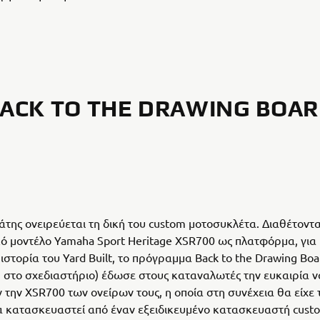
ACK TO THE DRAWING BOA
της ονειρεύεται τη δική του custom μοτοσυκλέτα. Διαθέτοντα
ό μοντέλο Yamaha Sport Heritage XSR700 ως πλατφόρμα, για
ιστορία του Yard Built, το πρόγραμμα Back to the Drawing Boa
 στo σχεδιαστήριο) έδωσε στους καταναλωτές την ευκαιρία ν
 την XSR700 των ονείρων τους, η οποία στη συνέχεια θα είχε 
α κατασκευαστεί από έναν εξειδικευμένο κατασκευαστή cust