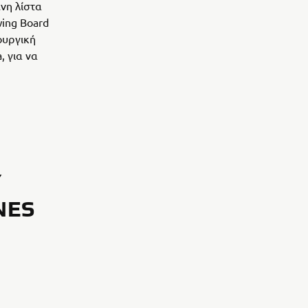
νη λίστα
wing Board
ουργική
, για να
Y
NES