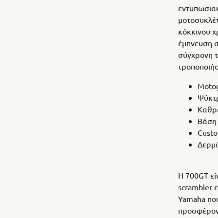
εντυπωσιακ
μοτοσυκλέτ
κόκκινου χ
έμπνευση α
σύγχρονη τ
τροποποιήσ
Moto
Ψύκτρ
Καθρ
Βάση 
Custo
Δερμά
Η 700GT εί
scrambler 
Yamaha που
προσφέροντ