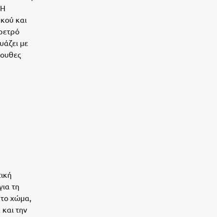
 Η
κού και
 ρετρό
υάζει με
λουθες
τική
για τη
 το χώμα,
 και την