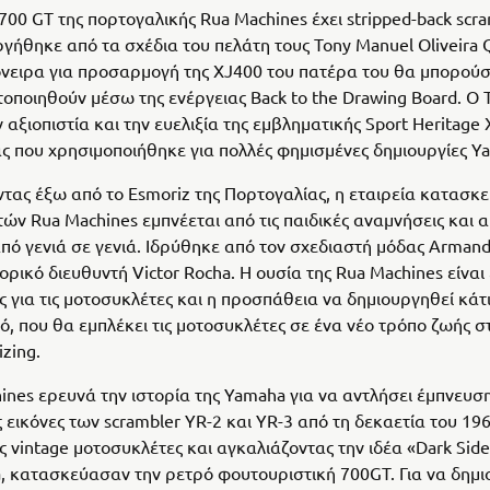
 700 GT της πορτογαλικής Rua Machines έχει stripped-back scr
ργήθηκε από τα σχέδια του πελάτη τους Tony Manuel Oliveira Q
όνειρα για προσαρμογή της XJ400 του πατέρα του θα μπορούσ
οποιηθούν μέσω της ενέργειας Back to the Drawing Board. Ο 
 αξιοπιστία και την ευελιξία της εμβληματικής Sport Heritage
 που χρησιμοποιήθηκε για πολλές φημισμένες δημιουργίες Yar
τας έξω από το Esmoriz της Πορτογαλίας, η εταιρεία κατασκ
ών Rua Machines εμπνέεται από τις παιδικές αναμνήσεις και 
πό γενιά σε γενιά. Ιδρύθηκε από τον σχεδιαστή μόδας Arman
ορικό διευθυντή Victor Rocha. Η ουσία της Rua Machines είναι
 για τις μοτοσυκλέτες και η προσπάθεια να δημιουργηθεί κάτ
ό, που θα εμπλέκει τις μοτοσυκλέτες σε ένα νέο τρόπο ζωής 
zing.
ines ερευνά την ιστορία της Yamaha για να αντλήσει έμπνευση
 εικόνες των scrambler YR-2 και YR-3 από τη δεκαετία του 19
ς vintage μοτοσυκλέτες και αγκαλιάζοντας την ιδέα «Dark Side
, κατασκεύασαν την ρετρό φουτουριστική 700GT. Για να δημι