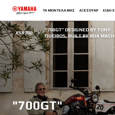
ΤΑ ΜΟΝΤΈΛΑ ΜΑΣ
ΑΞΕΣΟΥΆΡ
ΕΊΔΗ 
“700GT” DESIGNED BY TONY
XSR700
QUEIROS, BUILT BY RUA MACH
"700GT"