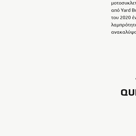
μοτοσυκλετ
από Yard B
του 2020 έ
λαμπρότητα
ανακαλύψου
QU