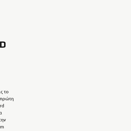
RD
ς το
 πρώτη
rd
α
την
om