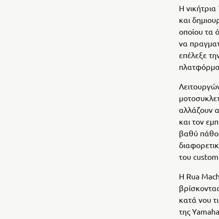
Η νικήτρια
και δημιου
οποίου τα 
να πραγματ
επέλεξε την
πλατφόρμας
Λειτουργών
μοτοσυκλετ
αλλάζουν α
και τον εμπ
βαθύ πάθος
διαφορετικ
του customi
Η Rua Mach
βρίσκοντας
κατά νου τι
της Yamaha