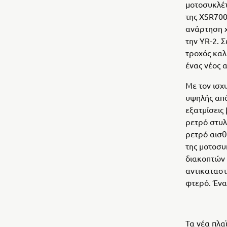
μοτοσυκλέτ
της XSR700
ανάρτηση 
την YR-2. 
τροχός κα
ένας νέος 
Με τον ισχ
υψηλής από
εξατμίσεις
ρετρό στυλ
ρετρό αισθ
της μοτοσυ
διακοπτών 
αντικατασ
φτερό. Ένα
Τα νέα πλα