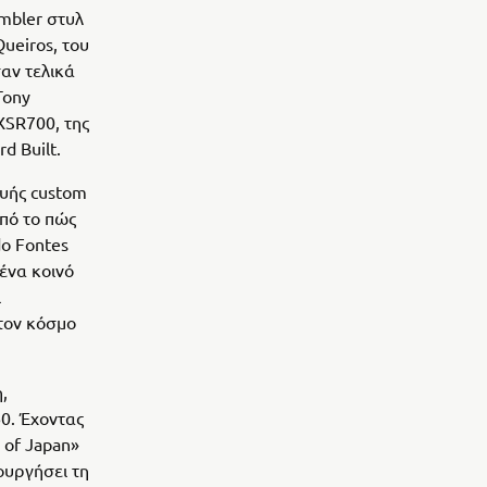
ambler στυλ
ueiros, του
αν τελικά
Tony
 XSR700, της
d Built.
ευής custom
από το πώς
do Fontes
 ένα κοινό
ι
στον κόσμο
,
60. Έχοντας
 of Japan»
ουργήσει τη