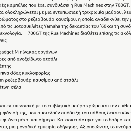
ές καμπύλες που έχει συνδυάσει η Rua Machines στην 700GT.
α ολοκληρώνεται με μια εντυπωσιακή τριχρωμία μαύρου, λευ
ρώματος στο ρεζερβουάρ καυσίμου, η οποία αναδεικνύει την
πό τις μοτοσυκλέτες Yamaha της δεκαετίας του '60και τη συνδ
εχνολογία. Η 700GT της Rua Machines διαθέτει επίσης τις ακό
εις:
gadget M πίνακας οργάνων
ες από ανοξείδωτο ατσάλι
έπτης
πινακίδας κυκλοφορίας
m ρεζερβουάρ καυσίμου από ατσάλι
τινη σέλα
ναι εντυπωσιακή με το επιβλητικό μαύρο χρώμα και την επιθε
εμφάνισή της, που αποτελούν απόδειξη του πάθους δεκαετιών 
 φτάνει μέχρι και σήμερα. Κατασκευάστηκε για το δρόμο και
ας μια μοναδική εμπειρία οδήγησης. Αξιοποιώντας το πνεύμα