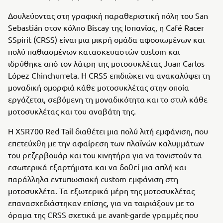
Δουλεύοντας στη γραφική παραθεριστική πόλη του San
Sebastián στον κόλπο Biscay της Ισπανίας, η Café Racer
SSpirit (CRSS) είναι μια μικρή ομάδα αφοσιωμένων και
πολύ παθιασμένων κατασκευαστών custom και
ιδρύθηκε από τον λάτρη της μοτοσυκλέτας Juan Carlos
López Chinchurreta. Η CRSS επιδιώκει να ανακαλύψει τη
μοναδική ομορφιά κάθε μοτοσυκλέτας στην οποία
εργάζεται, σεβόμενη τη μοναδικότητα και το στυλ κάθε
μοτοσυκλέτας και του αναβάτη της.
Η XSR700 Red Tail διαθέτει μια πολύ λιτή εμφάνιση, που
επετεύχθη με την αφαίρεση των πλαϊνών καλυμμάτων
του ρεζερβουάρ και του κινητήρα για να τονιστούν τα
εσωτερικά εξαρτήματα και να δοθεί μια απλή και
παράλληλα εντυπωσιακή custom εμφάνιση στη
μοτοσυκλέτα. Τα εξωτερικά μέρη της μοτοσυκλέτας
επανασχεδιάστηκαν επίσης, για να ταιριάξουν με το
όραμα της CRSS σχετικά με avant-garde γραμμές που