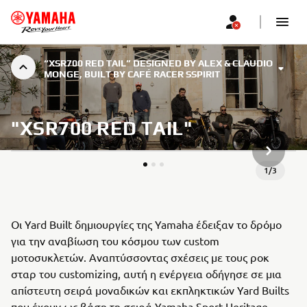
“XSR700 RED TAIL” DESIGNED BY ALEX & CLAUDIO
MONGE, BUILT BY CAFÉ RACER SSPIRIT
"XSR700 RED TAIL"
ΝΈΟ ΠΡ
1
/
3
Οι Yard Built δημιουργίες της Yamaha έδειξαν το δρόμο
για την αναβίωση του κόσμου των custom
μοτοσυκλετών. Αναπτύσσοντας σχέσεις με τους ροκ
σταρ του customizing, αυτή η ενέργεια οδήγησε σε μια
απίστευτη σειρά μοναδικών και εκπληκτικών Yard Builts
που έχουν ως βάση τη σειρά Yamaha Sport Heritage.