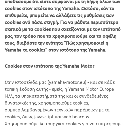
υποθέσουμε ότι είστε σύμφωνοι με τη λήψη όλων των
καρδιακού παλμού στη μοτοσυκλέτα με έντονες πιτσιλιές
cookies στον ιστότοπο της Yamaha. Ωστόσο, εάν το
και σταγόνες κόκκινου χρώματος στο ρεζερβουάρ, το
επιθυμείτε, μπορείτε να αλλάξετε τις ρυθμίσεις των
πλαίσιο και σε άλλα μέρη, δημιουργώντας ένα οργανικό
cookies ανά πάσα στιγμή. Για να μάθετε περισσότερα
εφέ που αντικατοπτρίζει τη συγκίνηση της οδήγησης και
σχετικά με τα cookies που σχετίζονται με τον ιστότοπό
του βρυχηθμού που αναβλύζει από τον κινητήρα. Η
μας, τον τρόπο που τα χρησιμοποιούμε και τα οφέλη
ολοκληρωμένη εικόνα της XSR700 Red Tail από την Café
τους, διαβάστε την ενότητα "Πώς χρησιμοποιεί η
Racer SSpirit προσφέρει μια εκπληκτική ρετρό εμφάνιση
Yamaha τα cookies" στον ιστότοπο της Yamaha.
που αποτυπώνει ιδανικά τον χαρακτήρα της σειράς Sport
Heritage, συνδυάζοντας κλασικά και νέα στοιχεία
Yamaha για τη δημιουργία μελλοντικών οραμάτων και
Cookies στον ιστότοπο της Yamaha Motor
έκφραση αυτού που πραγματικά κάνει την καρδιά του
αναβάτη να ανεβάζει στροφές.
Στην ιστοσελίδα μας (yamaha-motor.eu) - και σε κάθε
τοπική έκδοση αυτής - εμείς, η Yamaha Motor Europe
N.V., τα υποκαταστήματά της και οι συνδεδεμένες
θυγατρικές της, χρησιμοποιούμε cookies,
συμπεριλαμβανομένων τεχνικών παρόμοιων με τα
cookies, όπως javascript και web beacons.
Χρησιμοποιούμε λειτουργικά cookies για να επιτρέψουμε
XSR700 BY CAFÉ RACER