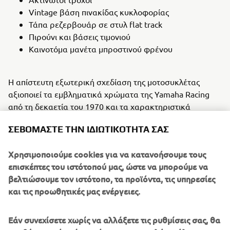
Vintage βάση πινακίδας κυκλοφορίας
Τάπα ρεζερβουάρ σε στυλ flat track
Πιρούνι και βάσεις τιμονιού
Καινοτόμα μανέτα μπροστινού φρένου
Η απίστευτη εξωτερική σχεδίαση της μοτοσυκλέτας
αξιοποιεί τα εμβληματικά χρώματα της Yamaha Racing
από τη δεκαετία του 1970 και τα χαρακτηριστικά
κόκκινα γραφικά speed block σε λευκό φόντο.
ΣΕΒΌΜΑΣΤΕ ΤΗΝ ΙΔΙΩΤΙΚΌΤΗΤΆ ΣΑΣ
Χρησιμοποιούμε cookies για να κατανοήσουμε τους
Στον βαφέα Javier Peña δόθηκε πλήρης ελευθερία από
επισκέπτες του ιστότοπού μας, ώστε να μπορούμε να
την CRSS και αυτό είναι κάτι που ο ίδιος περιέγραψε ως
βελτιώσουμε τον ιστότοπο, τα προϊόντα, τις υπηρεσίες
καλλιτεχνικό όνειρο και υιοθέτησε την ιδέα «Revs Your
και τις προωθητικές μας ενέργειες.
Heart» της Yamaha ως βάση για το νέο του χρωματικό
σχέδιο. Χρησιμοποιώντας μόνο ελεύθερες μεθόδους
Εάν συνεχίσετε χωρίς να αλλάξετε τις ρυθμίσεις σας, θα
βαφής και πινέλο, ο Javier αναπαρήγαγε ένα εφέ