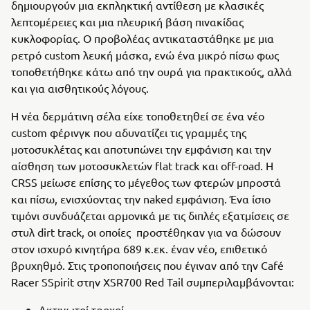
δημιουργούν μια εκπληκτική αντίθεση με κλασικές
λεπτομέρειες και μια πλευρική βάση πινακίδας
κυκλοφορίας. Ο προβολέας αντικαταστάθηκε με μια
ρετρό custom λευκή μάσκα, ενώ ένα μικρό πίσω φως
τοποθετήθηκε κάτω από την ουρά για πρακτικούς, αλλά
και για αισθητικούς λόγους.
Η νέα δερμάτινη σέλα είχε τοποθετηθεί σε ένα νέο
custom φέρινγκ που αδυνατίζει τις γραμμές της
μοτοσυκλέτας και αποτυπώνει την εμφάνιση και την
αίσθηση των μοτοσυκλετών flat track και off-road. H
CRSS μείωσε επίσης το μέγεθος των φτερών μπροστά
και πίσω, ενισχύοντας την naked εμφάνιση. Ένα ίσιο
τιμόνι συνδυάζεται αρμονικά με τις διπλές εξατμίσεις σε
στυλ dirt track, οι οποίες προστέθηκαν για να δώσουν
στον ισχυρό κινητήρα 689 κ.εκ. έναν νέο, επιθετικό
βρυχηθμό. Στις τροποποιήσεις που έγιναν από την Café
Racer SSpirit στην XSR700 Red Tail συμπεριλαμβάνονται:
Ακτινωτοί τροχοί