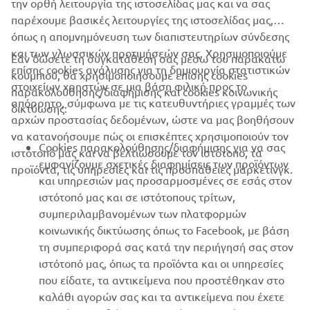
την ορθή λειτουργία της ιστοσελίδας μας και να σας
SSPIRIT
παρέχουμε βασικές λειτουργίες της ιστοσελίδας μας,
όπως η απομνημόνευση των διαπιστευτηρίων σύνδεσης
και των γλωσσικών προτιμήσεών σας. Χρησιμοποιούμε
Εάν δώσετε τη συγκατάθεσή σας μέσω του παρακάτω
επίσης cookies ανάλυσης για τη δημιουργία στατιστικών
κουμπιού, θα χρησιμοποιήσουμε επίσης cookies
ΕΤΑΙΡΕΊΑ
στοιχείων χρηστών σε μια βάση φιλική προς το
παρακολούθησης/διαφήμισης και cookies κοινωνικής
απόρρητο, σύμφωνα με τις κατευθυντήριες γραμμές των
δικτύωσης:
αρχών προστασίας δεδομένων, ώστε να μας βοηθήσουν
B2B
να κατανοήσουμε πώς οι επισκέπτες χρησιμοποιούν τον
Cookies παρακολούθησης/διαφήμισης για να σας
ιστότοπό μας και να βελτιώσουμε τον ιστότοπο, τα
ΠΕΡΙΣΣΌΤΕΡΑ YAMAHA
εμφανίζουμε σχετικές διαφημίσεις των προϊόντων
προϊόντα, τις υπηρεσίες και τις προσπάθειες μάρκετινγκ.
και υπηρεσιών μας προσαρμοσμένες σε εσάς στον
ιστότοπό μας και σε ιστότοπους τρίτων,
SUPPORT
συμπεριλαμβανομένων των πλατφορμών
κοινωνικής δικτύωσης όπως το Facebook, με βάση
τη συμπεριφορά σας κατά την περιήγησή σας στον
ΕΝΗΜΕΡΩΤΙΚΟ ΔΕΛΤΙΟ
ιστότοπό μας, όπως τα προϊόντα και οι υπηρεσίες
που είδατε, τα αντικείμενα που προστέθηκαν στο
Γίνετε ο πρώτος που θα μάθετε για τις τελευταίες προσφορές, τις
ειδικές εκδηλώσεις, τις νέες κυκλοφορίες και πολλά άλλα
καλάθι αγορών σας και τα αντικείμενα που έχετε