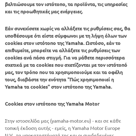
βελτιώσουμε τον ιστότοπο, τα προϊόντα, τις υπηρεσίες
Η Ton-up Garage δημιούργησε τους δικούς της τροχούς
και τις προωθητικές μας ενέργειες.
και εξάτμιση από ανοξείδωτο ατσάλι, ενώ προσάρμοσε
και αγωνιστικά ελαστικά, για να ολοκληρώσει την
εμφάνιση και την αίσθηση της μοτοσυκλέτας.
Εάν συνεχίσετε χωρίς να αλλάξετε τις ρυθμίσεις σας, θα
υποθέσουμε ότι είστε σύμφωνοι με τη λήψη όλων των
Η μοτοσυκλέτα έκανε το ντεμπούτο της στο Wheels and
cookies στον ιστότοπο της Yamaha. Ωστόσο, εάν το
Waves του 2018 ως μια από τις έξι XSR700 που
επιθυμείτε, μπορείτε να αλλάξετε τις ρυθμίσεις των
συμμετείχαν στην ενέργεια Yard Built με θέμα το Back to
cookies ανά πάσα στιγμή. Για να μάθετε περισσότερα
the Future της Yamaha. Η Ton-up Garage's Outrun έκανε
σχετικά με τα cookies που σχετίζονται με τον ιστότοπό
αισθητή την παρουσία της και κέρδισε στην κατηγορία
μας, τον τρόπο που τα χρησιμοποιούμε και τα οφέλη
της, στον ιστορικό αγώνα Punk's Peak Race.
τους, διαβάστε την ενότητα "Πώς χρησιμοποιεί η
Yamaha τα cookies" στον ιστότοπο της Yamaha.
Cookies στον ιστότοπο της Yamaha Motor
Στην ιστοσελίδα μας (yamaha-motor.eu) - και σε κάθε
τοπική έκδοση αυτής - εμείς, η Yamaha Motor Europe
N.V., τα υποκαταστήματά της και οι συνδεδεμένες