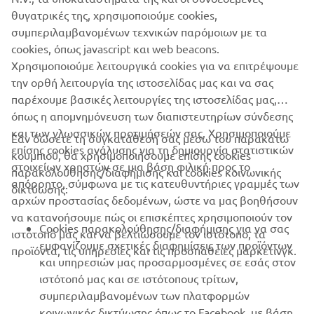
θυγατρικές της, χρησιμοποιούμε cookies,
συμπεριλαμβανομένων τεχνικών παρόμοιων με τα
cookies, όπως javascript και web beacons.
Χρησιμοποιούμε λειτουργικά cookies για να επιτρέψουμε
την ορθή λειτουργία της ιστοσελίδας μας και να σας
παρέχουμε βασικές λειτουργίες της ιστοσελίδας μας,
όπως η απομνημόνευση των διαπιστευτηρίων σύνδεσης
και των γλωσσικών προτιμήσεών σας. Χρησιμοποιούμε
Εάν δώσετε τη συγκατάθεσή σας μέσω του παρακάτω
επίσης cookies ανάλυσης για τη δημιουργία στατιστικών
κουμπιού, θα χρησιμοποιήσουμε επίσης cookies
ΕΤΑΙΡΕΊΑ
στοιχείων χρηστών σε μια βάση φιλική προς το
παρακολούθησης/διαφήμισης και cookies κοινωνικής
απόρρητο, σύμφωνα με τις κατευθυντήριες γραμμές των
δικτύωσης:
αρχών προστασίας δεδομένων, ώστε να μας βοηθήσουν
B2B
να κατανοήσουμε πώς οι επισκέπτες χρησιμοποιούν τον
Cookies παρακολούθησης/διαφήμισης για να σας
ιστότοπό μας και να βελτιώσουμε τον ιστότοπο, τα
ΠΕΡΙΣΣΌΤΕΡΑ YAMAHA
εμφανίζουμε σχετικές διαφημίσεις των προϊόντων
προϊόντα, τις υπηρεσίες και τις προσπάθειες μάρκετινγκ.
και υπηρεσιών μας προσαρμοσμένες σε εσάς στον
ιστότοπό μας και σε ιστότοπους τρίτων,
SUPPORT
συμπεριλαμβανομένων των πλατφορμών
κοινωνικής δικτύωσης όπως το Facebook, με βάση