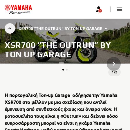
XSR700 “THE OUTRUN” BY TON UP GARAGE
XSR700 “THE OUTRUN” BY
TON UP GARAGE
ΝΈΟ ΠΡ
1
/
2
Η πορτογαλική Ton-up Garage οδήγησε την Yamaha
XSR700 στο μέλλον με μια σχεδίαση που αντλεί
έμπνευση από συνθετικούς ήχους και όνειρα νέον. Η
μοτοσυκλέτα τους είναι η «Outrun» και δείχνει πόσο
ευπροσάρμοστη μπορεί να είναι η γκάμα Yamaha
Sports Heritage, καθώς μεταμορφώθηκε από την αρχή,