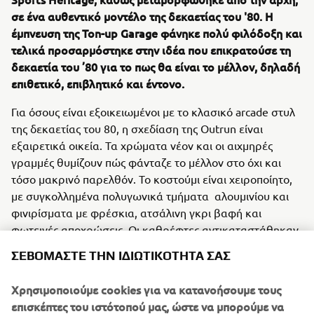
σε ένα αυθεντικό μοντέλο της δεκαετίας του '80. Η
έμπνευση της Ton-up Garage φάνηκε πολύ φιλόδοξη και
τελικά προσαρμόστηκε στην ιδέα που επικρατούσε τη
δεκαετία του ’80 για το πως θα είναι το μέλλον, δηλαδή
επιθετικό, επιβλητικό και έντονο.
Για όσους είναι εξοικειωμένοι με το κλασικό arcade στυλ
της δεκαετίας του 80, η σχεδίαση της Outrun είναι
εξαιρετικά οικεία. Τα χρώματα νέον και οι αιχμηρές
γραμμές θυμίζουν πώς φάνταζε το μέλλον στο όχι και
τόσο μακρινό παρελθόν. Το κοστούμι είναι χειροποίητο,
με συγκολλημένα πολυγωνικά τμήματα αλουμινίου και
φινιρίσματα με φρέσκια, ατσάλινη γκρι βαφή και
φωτεινές αποχρώσεις. Οι καθρέφτες αντικαταστάθηκαν
από μια κάμερα που στρέφεται προς τα πίσω και έχει
ΣΕΒΌΜΑΣΤΕ ΤΗΝ ΙΔΙΩΤΙΚΌΤΗΤΆ ΣΑΣ
τοποθετηθεί στο πάνελ της κονσόλας. Είναι ένα εξάρτημα
υψηλής τεχνολογίας που θα ενθουσίαζε κάθε
Χρησιμοποιούμε cookies για να κατανοήσουμε τους
ασυμβίβαστο αναβάτη της δεκαετίας του '80.
επισκέπτες του ιστότοπού μας, ώστε να μπορούμε να