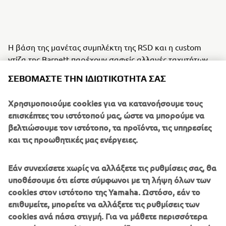
Η βάση της μανέτας συμπλέκτη της RSD και η custom
ντίζα της Barnett παρέχουν σαφείς αλλαγές ταχυτήτων,
ενώ τα RSD Nostalgia καβαλέτα του τιμονιού, το τιμόνι
ΣΕΒΌΜΑΣΤΕ ΤΗΝ ΙΔΙΩΤΙΚΌΤΗΤΆ ΣΑΣ
Renthal FATbar και τα υψηλής πρόσφυσης γκριπ της RSD,
παρέχουν τον απόλυτο έλεγχο στον αναβάτη. Το πιρούνι
Χρησιμοποιούμε cookies για να κατανοήσουμε τους
και το πίσω αμορτισέρ της Öhlins προσφέρουν
επισκέπτες του ιστότοπού μας, ώστε να μπορούμε να
εξαιρετικό κράτημα, ενώ οι σωλήνες ψυγείου της Samco
βελτιώσουμε τον ιστότοπο, τα προϊόντα, τις υπηρεσίες
προσθέτουν μια αγωνιστική πινελιά στη μοτοσυκλέτα.
και τις προωθητικές μας ενέργειες.
Η εκπληκτική εμφάνιση της «Faster Wasp»
χαρακτηρίζεται από την μοναδική έμφαση σε κάθε
Εάν συνεχίσετε χωρίς να αλλάξετε τις ρυθμίσεις σας, θα
λεπτομέρεια, με custom δερμάτινη σέλα της Bitchin Seat
υποθέσουμε ότι είστε σύμφωνοι με τη λήψη όλων των
Co., εκπληκτικό συνδυασμό κίτρινου και μαύρου
cookies στον ιστότοπο της Yamaha. Ωστόσο, εάν το
χρώματος από την Airtrix και κεραμική επίστρωση από
επιθυμείτε, μπορείτε να αλλάξετε τις ρυθμίσεις των
την Specialized Coatings.
cookies ανά πάσα στιγμή. Για να μάθετε περισσότερα