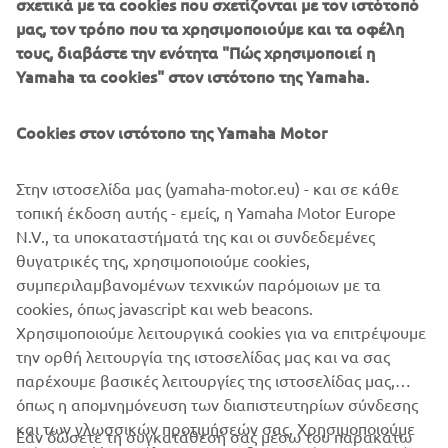
σχετικά με τα cookies που σχετίζονται με τον ιστότοπό
Για περισσότερες πληροφορίες, επισκεφθείτε την
μας, τον τρόπο που τα χρησιμοποιούμε και τα οφέλη
ιστοσελίδα:
rolandsands.com
τους, διαβάστε την ενότητα "Πώς χρησιμοποιεί η
Yamaha τα cookies" στον ιστότοπο της Yamaha.
Cookies στον ιστότοπο της Yamaha Motor
Στην ιστοσελίδα μας (yamaha-motor.eu) - και σε κάθε
τοπική έκδοση αυτής - εμείς, η Yamaha Motor Europe
N.V., τα υποκαταστήματά της και οι συνδεδεμένες
θυγατρικές της, χρησιμοποιούμε cookies,
συμπεριλαμβανομένων τεχνικών παρόμοιων με τα
cookies, όπως javascript και web beacons.
Χρησιμοποιούμε λειτουργικά cookies για να επιτρέψουμε
την ορθή λειτουργία της ιστοσελίδας μας και να σας
παρέχουμε βασικές λειτουργίες της ιστοσελίδας μας,
όπως η απομνημόνευση των διαπιστευτηρίων σύνδεσης
και των γλωσσικών προτιμήσεών σας. Χρησιμοποιούμε
Εάν δώσετε τη συγκατάθεσή σας μέσω του παρακάτω