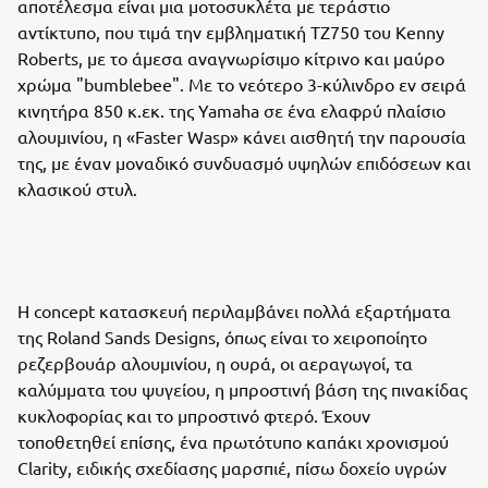
αποτέλεσμα είναι μια μοτοσυκλέτα με τεράστιο
αντίκτυπο, που τιμά την εμβληματική TZ750 του Kenny
Roberts, με το άμεσα αναγνωρίσιμο κίτρινο και μαύρο
χρώμα "bumblebee". Με το νεότερο 3-κύλινδρο εν σειρά
κινητήρα 850 κ.εκ. της Yamaha σε ένα ελαφρύ πλαίσιο
αλουμινίου, η «Faster Wasp» κάνει αισθητή την παρουσία
της, με έναν μοναδικό συνδυασμό υψηλών επιδόσεων και
κλασικού στυλ.
Η concept κατασκευή περιλαμβάνει πολλά εξαρτήματα
της Roland Sands Designs, όπως είναι το χειροποίητο
ρεζερβουάρ αλουμινίου, η ουρά, οι αεραγωγοί, τα
καλύμματα του ψυγείου, η μπροστινή βάση της πινακίδας
κυκλοφορίας και το μπροστινό φτερό. Έχουν
τοποθετηθεί επίσης, ένα πρωτότυπο καπάκι χρονισμού
Clarity, ειδικής σχεδίασης μαρσπιέ, πίσω δοχείο υγρών