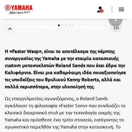
ΝΈΟ ΠΡ
XSR900 ‘FASTER WASP’ BY ROLAND SANDS
1
/
5
DESIGN
Η «Faster Wasp», είναι το αποτέλεσμα της πέμπτης
συνεργασίας της Yamaha με την εταιρία κατασκευής
custom μοτοσυκλετών Roland Sands που έχει έδρα την
Καλιφόρνια. Είναι μια καθαρόαιμη ιδέα πουαξιοποίησε
τις υποδείξεις του θρυλικού Kenny Roberts, αλλά και
πολλά περισσότερα, στην υλοποίησή της.
Ως επαγγελματίας αγωνιζόμενος, ο Roland Sands
αγκάλιασε τη φιλοσοφία «Faster Sons» που συνδυάζει το
κλασικό διαχρονικό στυλ με την τεχνολογία αιχμής της
Yamaha και πρόσθεσε ένα τρίτο στοιχείο, εισάγοντας το
αγωνιστικό παρελθόν της Yamaha στην κατασκευή. Το