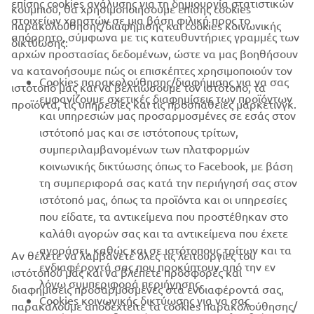
επίσης cookies ανάλυσης για τη δημιουργία στατιστικών
κουμπιού, θα χρησιμοποιήσουμε επίσης cookies
ΕΤΑΙΡΕΊΑ
στοιχείων χρηστών σε μια βάση φιλική προς το
παρακολούθησης/διαφήμισης και cookies κοινωνικής
απόρρητο, σύμφωνα με τις κατευθυντήριες γραμμές των
δικτύωσης:
αρχών προστασίας δεδομένων, ώστε να μας βοηθήσουν
B2B
να κατανοήσουμε πώς οι επισκέπτες χρησιμοποιούν τον
Cookies παρακολούθησης/διαφήμισης για να σας
ιστότοπό μας και να βελτιώσουμε τον ιστότοπο, τα
ΠΕΡΙΣΣΌΤΕΡΑ YAMAHA
εμφανίζουμε σχετικές διαφημίσεις των προϊόντων
προϊόντα, τις υπηρεσίες και τις προσπάθειες μάρκετινγκ.
και υπηρεσιών μας προσαρμοσμένες σε εσάς στον
ιστότοπό μας και σε ιστότοπους τρίτων,
SUPPORT
συμπεριλαμβανομένων των πλατφορμών
κοινωνικής δικτύωσης όπως το Facebook, με βάση
τη συμπεριφορά σας κατά την περιήγησή σας στον
ΕΝΗΜΕΡΩΤΙΚΟ ΔΕΛΤΙΟ
ιστότοπό μας, όπως τα προϊόντα και οι υπηρεσίες
που είδατε, τα αντικείμενα που προστέθηκαν στο
Γίνετε ο πρώτος που θα μάθετε για τις τελευταίες προσφορές, τις
ειδικές εκδηλώσεις, τις νέες κυκλοφορίες και πολλά άλλα
καλάθι αγορών σας και τα αντικείμενα που έχετε
αγοράσει, καθώς και σε ιστότοπους τρίτων και τα
Αν θέλετε να λαμβάνετε όλες τις λειτουργίες του
ενδιαφέροντά σας που προκύπτουν από την εν
ιστότοπού μας και να βλέπετε προσφορές και
λόγω συμπεριφορά περιήγησης.
διαφημίσεις προσαρμοσμένες στα ενδιαφέροντά σας,
Cookies κοινωνικής δικτύωσης για να σας
ΕΓΓΡΑΦΉ
παρακαλούμε αποδεχτείτε τα cookies παρακολούθησης/