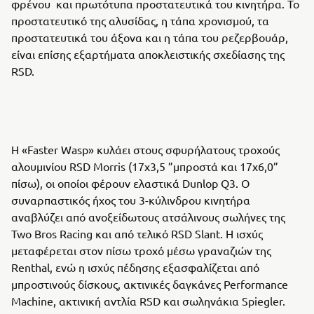
φρένου και πρωτότυπα προστατευτικά του κινητήρα. Το
προστατευτικό της αλυσίδας, η τάπα χρονισμού, τα
προστατευτικά του άξονα και η τάπα του ρεζερβουάρ,
είναι επίσης εξαρτήματα αποκλειστικής σχεδίασης της
RSD.
Η «Faster Wasp» κυλάει στους σφυρήλατους τροχούς
αλουμινίου RSD Morris (17x3,5 ”μπροστά και 17x6,0”
πίσω), οι οποίοι φέρουν ελαστικά Dunlop Q3. Ο
συναρπαστικός ήχος του 3-κύλινδρου κινητήρα
αναβλύζει από ανοξείδωτους ατσάλινους σωλήνες της
Two Bros Racing και από τελικό RSD Slant. Η ισχύς
μεταφέρεται στον πίσω τροχό μέσω γραναζιών της
Renthal, ενώ η ισχύς πέδησης εξασφαλίζεται από
μπροστινούς δίσκους, ακτινικές δαγκάνες Performance
Machine, ακτινική αντλία RSD και σωληνάκια Spiegler.