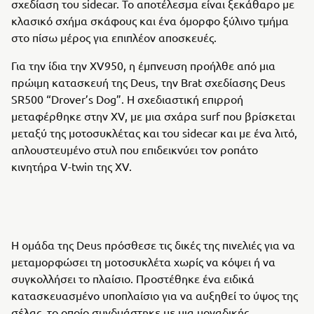
σχεδίαση του sidecar. Το αποτέλεσμα είναι ξεκάθαρο με
κλασικό σχήμα σκάφους και ένα όμορφο ξύλινο τμήμα
στο πίσω μέρος για επιπλέον αποσκευές.
Για την ίδια την XV950, η έμπνευση προήλθε από μια
πρώιμη κατασκευή της Deus, την Brat σχεδίασης Deus
SR500 “Drover’s Dog”. Η σχεδιαστική επιρροή
μεταφέρθηκε στην XV, με μια σχάρα surf που βρίσκεται
μεταξύ της μοτοσυκλέτας και του sidecar και με ένα λιτό,
απλουστευμένο στυλ που επιδεικνύει τον ροπάτο
κινητήρα V-twin της XV.
Η ομάδα της Deus πρόσθεσε τις δικές της πινελιές για να
μεταμορφώσει τη μοτοσυκλέτα χωρίς να κόψει ή να
συγκολλήσει το πλαίσιο. Προστέθηκε ένα ειδικά
κατασκευασμένο υποπλαίσιο για να αυξηθεί το ύψος της
σέλας, το οποίο συνδυάστηκε με μια μοναδικής