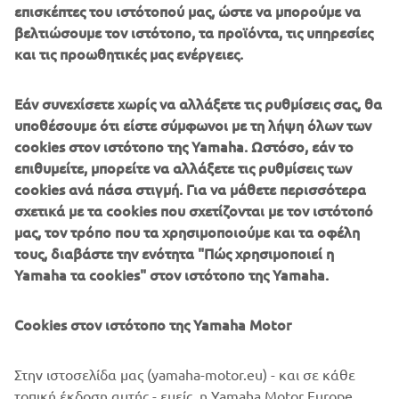
επισκέπτες του ιστότοπού μας, ώστε να μπορούμε να
βελτιώσουμε τον ιστότοπο, τα προϊόντα, τις υπηρεσίες
και τις προωθητικές μας ενέργειες.
Οι ιδιοκτήτες της Yamaha XV950 μπορούν να
Εάν συνεχίσετε χωρίς να αλλάξετε τις ρυθμίσεις σας, θα
επικοινωνήσουν απευθείας με την Deus για να
υποθέσουμε ότι είστε σύμφωνοι με τη λήψη όλων των
παραγγείλουν εξαρτήματα από αυτή την custom
cookies στον ιστότοπο της Yamaha. Ωστόσο, εάν το
μοτοσυκλέτα ή για να ζητήσουν την κατασκευή ενός
επιθυμείτε, μπορείτε να αλλάξετε τις ρυθμίσεις των
sidecar, για ακόμη πιο απολαυστικές καλοκαιρινές βόλτες!
cookies ανά πάσα στιγμή. Για να μάθετε περισσότερα
σχετικά με τα cookies που σχετίζονται με τον ιστότοπό
Επικοινωνήστε με τη Deus, στην
μας, τον τρόπο που τα χρησιμοποιούμε και τα οφέλη
ιστοσελίδα:
deuscustoms.com
τους, διαβάστε την ενότητα "Πώς χρησιμοποιεί η
Yamaha τα cookies" στον ιστότοπο της Yamaha.
Cookies στον ιστότοπο της Yamaha Motor
Στην ιστοσελίδα μας (yamaha-motor.eu) - και σε κάθε
τοπική έκδοση αυτής - εμείς, η Yamaha Motor Europe