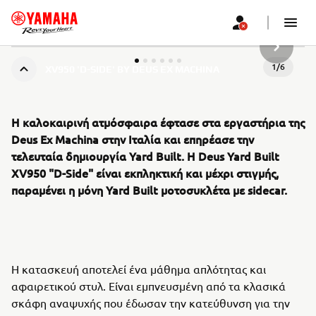
ΝΈΟ ΠΡ
1
/
6
XV950 'D-SIDE' BY DEUS EX MACHINA
Η καλοκαιρινή ατμόσφαιρα έφτασε στα εργαστήρια της
Deus Ex Machina στην Ιταλία και επηρέασε την
τελευταία δημιουργία Yard Built. Η Deus Yard Built
XV950 "D-Side" είναι εκπληκτική και μέχρι στιγμής,
παραμένει η μόνη Yard Built μοτοσυκλέτα με sidecar.
Η κατασκευή αποτελεί ένα μάθημα απλότητας και
αφαιρετικού στυλ. Είναι εμπνευσμένη από τα κλασικά
σκάφη αναψυχής που έδωσαν την κατεύθυνση για την