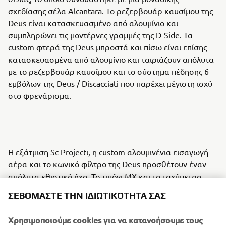
σχεδίασης σέλα Alcantara. Το ρεζερβουάρ καυσίμου της
Deus είναι κατασκευασμένο από αλουμίνιο και
συμπληρώνει τις μοντέρνες γραμμές της D-Side. Τα
custom φτερά της Deus μπροστά και πίσω είναι επίσης
κατασκευασμένα από αλουμίνιο και ταιριάζουν απόλυτα
με το ρεζερβουάρ καυσίμου και το σύστημα πέδησης 6
εμβόλων της Deus / Discacciati που παρέχει μέγιστη ισχύ
στο φρενάρισμα.
Η εξάτμιση Sc-Projectι, η custom αλουμινένια εισαγωγή
αέρα και το κωνικό φίλτρο της Deus προσθέτουν έναν
απόλυτα εθιστικό ήχο. Το τιμόνι MX και το ταχύμετρο
Motogadget ενισχύουν την εμπειρία οδήγησης. Ένα
ΣΕΒΌΜΑΣΤΕ ΤΗΝ ΙΔΙΩΤΙΚΌΤΗΤΆ ΣΑΣ
πλήθος μικρότερων προσθηκών κάνουν μοναδική την
κατασκευή. Η D-Side ολοκληρώνεται με χειροποίητο
Χρησιμοποιούμε cookies για να κατανοήσουμε τους
φινίρισμα από την Kaos Design.