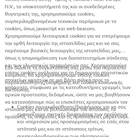
N.V., τα υποκαταστήματά της και οι συνδεδεμένες
θυγατρικές της, χρησιμοποιούμε cookies,
συμπεριλαμβανομένων τεχνικών παρόμοιων με τα
cookies, όπως javascript και web beacons.
Χρησιμοποιούμε λειτουργικά cookies για να επιτρέψουμε
την ορθή λειτουργία της ιστοσελίδας μας και να σας
παρέχουμε βασικές λειτουργίες της ιστοσελίδας μας,
όπως η απομνημόνευση των διαπιστευτηρίων σύνδεσης
και των γλωσσικών προτιμήσεών σας. Χρησιμοποιούμε
Εάν δώσετε τη συγκατάθεσή σας μέσω του παρακάτω
επίσης cookies ανάλυσης για τη δημιουργία στατιστικών
κουμπιού, θα χρησιμοποιήσουμε επίσης cookies
ΕΤΑΙΡΕΊΑ
στοιχείων χρηστών σε μια βάση φιλική προς το
παρακολούθησης/διαφήμισης και cookies κοινωνικής
απόρρητο, σύμφωνα με τις κατευθυντήριες γραμμές των
δικτύωσης:
αρχών προστασίας δεδομένων, ώστε να μας βοηθήσουν
B2B
να κατανοήσουμε πώς οι επισκέπτες χρησιμοποιούν τον
Cookies παρακολούθησης/διαφήμισης για να σας
ιστότοπό μας και να βελτιώσουμε τον ιστότοπο, τα
ΠΕΡΙΣΣΌΤΕΡΑ YAMAHA
εμφανίζουμε σχετικές διαφημίσεις των προϊόντων
προϊόντα, τις υπηρεσίες και τις προσπάθειες μάρκετινγκ.
και υπηρεσιών μας προσαρμοσμένες σε εσάς στον
ιστότοπό μας και σε ιστότοπους τρίτων,
SUPPORT
συμπεριλαμβανομένων των πλατφορμών