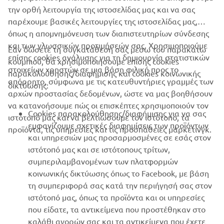
την ορθή λειτουργία της ιστοσελίδας μας και να σας
παρέχουμε βασικές λειτουργίες της ιστοσελίδας μας,
όπως η απομνημόνευση των διαπιστευτηρίων σύνδεσης
και των γλωσσικών προτιμήσεών σας. Χρησιμοποιούμε
Εάν δώσετε τη συγκατάθεσή σας μέσω του παρακάτω
επίσης cookies ανάλυσης για τη δημιουργία στατιστικών
κουμπιού, θα χρησιμοποιήσουμε επίσης cookies
ΕΤΑΙΡΕΊΑ
στοιχείων χρηστών σε μια βάση φιλική προς το
παρακολούθησης/διαφήμισης και cookies κοινωνικής
απόρρητο, σύμφωνα με τις κατευθυντήριες γραμμές των
δικτύωσης:
αρχών προστασίας δεδομένων, ώστε να μας βοηθήσουν
B2B
να κατανοήσουμε πώς οι επισκέπτες χρησιμοποιούν τον
Cookies παρακολούθησης/διαφήμισης για να σας
ιστότοπό μας και να βελτιώσουμε τον ιστότοπο, τα
ΠΕΡΙΣΣΌΤΕΡΑ YAMAHA
εμφανίζουμε σχετικές διαφημίσεις των προϊόντων
προϊόντα, τις υπηρεσίες και τις προσπάθειες μάρκετινγκ.
και υπηρεσιών μας προσαρμοσμένες σε εσάς στον
ιστότοπό μας και σε ιστότοπους τρίτων,
SUPPORT
συμπεριλαμβανομένων των πλατφορμών
κοινωνικής δικτύωσης όπως το Facebook, με βάση
τη συμπεριφορά σας κατά την περιήγησή σας στον
ΕΝΗΜΕΡΩΤΙΚΟ ΔΕΛΤΙΟ
ιστότοπό μας, όπως τα προϊόντα και οι υπηρεσίες
που είδατε, τα αντικείμενα που προστέθηκαν στο
Γίνετε ο πρώτος που θα μάθετε για τις τελευταίες προσφορές, τις
ειδικές εκδηλώσεις, τις νέες κυκλοφορίες και πολλά άλλα
καλάθι αγορών σας και τα αντικείμενα που έχετε