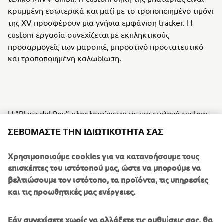
κρυμμένη εσωτερικά και μαζί με το τροποποιημένο τιμόνι
της XV προσφέρουν μια γνήσια εμφάνιση tracker. Η
custom εργασία συνεχίζεται με εκπληκτικούς
προσαρμογείς των μαρσπιέ, μπροστινό προστατευτικό
και τροποποιημένη καλωδίωση.
Η “Playa del Rey” ολοκληρώνεται με μια επιλογή custom
εξαρτημάτων, όπως είναι το πιρούνι Rebufini springer και
ΣΕΒΌΜΑΣΤΕ ΤΗΝ ΙΔΙΩΤΙΚΌΤΗΤΆ ΣΑΣ
τα πίσω αμορτισέρ Ohlins. Η custom τάπα Crafty B
συνδυάζεται με χειροποίητο ρεζερβουάρ και μαζί με το
Χρησιμοποιούμε cookies για να κατανοήσουμε τους
σκαλισμένο καπάκι του κινητήρα, απογειώνουν τις
επισκέπτες του ιστότοπού μας, ώστε να μπορούμε να
αισθήσεις. Ο προβολέας και τα γκριπ Vitys, τα μικρά
βελτιώσουμε τον ιστότοπο, τα προϊόντα, τις υπηρεσίες
χειριστήρια και οι διακόπτες της Rebufini προσθέτουν
και τις προωθητικές μας ενέργειες.
στυλ στο μπροστινό μέρος. Η εικόνα ολοκληρώνεται με
φλας και μαρσπιέ Bullet της Rizoma, καθώς και με
Εάν συνεχίσετε χωρίς να αλλάξετε τις ρυθμίσεις σας, θα
ταχύμετρο Motogadget με τη βάση του. Η ισχύς πέδησης