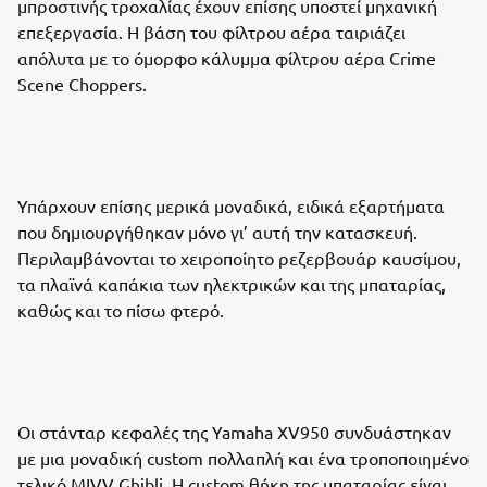
μπροστινής τροχαλίας έχουν επίσης υποστεί μηχανική
επεξεργασία. Η βάση του φίλτρου αέρα ταιριάζει
απόλυτα με το όμορφο κάλυμμα φίλτρου αέρα Crime
Scene Choppers.
Υπάρχουν επίσης μερικά μοναδικά, ειδικά εξαρτήματα
που δημιουργήθηκαν μόνο γι’ αυτή την κατασκευή.
Περιλαμβάνονται το χειροποίητο ρεζερβουάρ καυσίμου,
τα πλαϊνά καπάκια των ηλεκτρικών και της μπαταρίας,
καθώς και το πίσω φτερό.
Οι στάνταρ κεφαλές της Yamaha XV950 συνδυάστηκαν
με μια μοναδική custom πολλαπλή και ένα τροποποιημένο
τελικό MIVV Ghibli. Η custom θήκη της μπαταρίας είναι