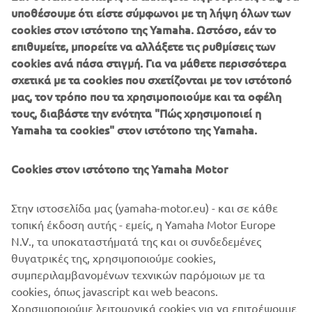
υποθέσουμε ότι είστε σύμφωνοι με τη λήψη όλων των
αναβαθμίστηκε με δαγκάνες PM, ενώ τα καβαλέτα της
cookies στον ιστότοπο της Yamaha. Ωστόσο, εάν το
LA Choppers προσθέτουν το custom στυλ της δυτικής
επιθυμείτε, μπορείτε να αλλάξετε τις ρυθμίσεις των
ακτής των Η.Π.Α.
cookies ανά πάσα στιγμή. Για να μάθετε περισσότερα
σχετικά με τα cookies που σχετίζονται με τον ιστότοπό
μας, τον τρόπο που τα χρησιμοποιούμε και τα οφέλη
τους, διαβάστε την ενότητα "Πώς χρησιμοποιεί η
H Matt Black Customs διευκολύνει τους ιδιοκτήτες της
Yamaha τα cookies" στον ιστότοπο της Yamaha.
XV950 που θέλουν να προσθέσουν στυλ Board Tracker με
εξαρτήματα άμεσης τοποθέτησης χωρίς τροποποιήσεις,
Cookies στον ιστότοπο της Yamaha Motor
απευθείας από την ιστοσελίδα τους. Θα προχωρήσουν
περισσότερο και θα αναπτύξουν ένα ακόμη ευρύτερο
Στην ιστοσελίδα μας (yamaha-motor.eu) - και σε κάθε
φάσμα εξαρτημάτων, οπότε οι επιλογές συνεχίζουν να
τοπική έκδοση αυτής - εμείς, η Yamaha Motor Europe
αυξάνονται!
N.V., τα υποκαταστήματά της και οι συνδεδεμένες
Αν θέλετε να δώσετε board tracker στυλ στην XV σας,
θυγατρικές της, χρησιμοποιούμε cookies,
κάντε κλικ στον
συμπεριλαμβανομένων τεχνικών παρόμοιων με τα
σύνδεσμο και επισκεφθείτε την ιστοσελίδα
cookies, όπως javascript και web beacons.
τους:
www.mattblack.eu
Χρησιμοποιούμε λειτουργικά cookies για να επιτρέψουμε