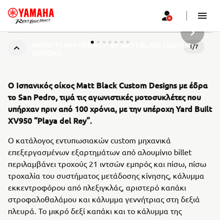
ΝΈΟ ΠΡ
XV950 ‘PLAYA DEL REY’ BY MATT BLACK CUSTOM
1
/
7
DESIGNS
Ο Ισπανικός οίκος Matt Black Custom Designs με έδρα
το San Pedro, τιμά τις αγωνιστικές μοτοσυκλέτες που
υπήρχαν πριν από 100 χρόνια, με την υπέροχη Yard Built
XV950 “Playa del Rey”.
Ο κατάλογος εντυπωσιακών custom μηχανικά
επεξεργασμένων εξαρτημάτων από αλουμίνιο billet
περιλαμβάνει τροχούς 21 ιντσών εμπρός και πίσω, πίσω
τροχαλία του συστήματος μετάδοσης κίνησης, κάλυμμα
εκκεντροφόρου από πλεξιγκλάς, αριστερό καπάκι
στροφαλοθαλάμου και κάλυμμα γεννήτριας στη δεξιά
πλευρά. Το μικρό δεξί καπάκι και το κάλυμμα της