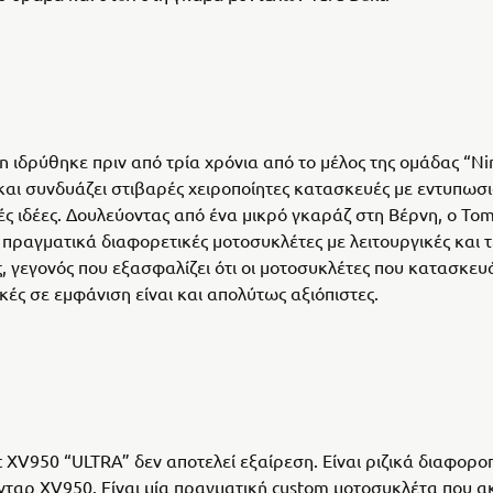
n ιδρύθηκε πριν από τρία χρόνια από το μέλος της ομάδας “Ni
αι συνδυάζει στιβαρές χειροποίητες κατασκευές με εντυπωσι
ές ιδέες. Δουλεύοντας από ένα μικρό γκαράζ στη Βέρνη, ο To
πραγματικά διαφορετικές μοτοσυκλέτες με λειτουργικές και τ
ς, γεγονός που εξασφαλίζει ότι οι μοτοσυκλέτες που κατασκευά
κές σε εμφάνιση είναι και απολύτως αξιόπιστες.
lt XV950 “ULTRA” δεν αποτελεί εξαίρεση. Είναι ριζικά διαφορο
νταρ XV950. Είναι μία πραγματική custom μοτοσυκλέτα που α