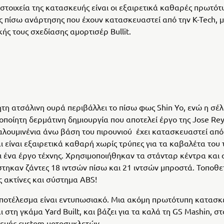
στοιχεία της κατασκευής είναι οι εξαιρετικά καθαρές πρωτότ
ς πίσω ανάρτησης που έχουν κατασκευαστεί από την K-Tech, 
κής τους σχεδίασης αμορτισέρ Bullit.
ητη ατσάλινη ουρά περιβάλλει το πίσω φως Shin Yo, ενώ η σέλα
οποίητη δερμάτινη δημιουργία που αποτελεί έργο της Jose Rey
λουμινένια άνω βάση του πιρουνιού έχει κατασκευαστεί από 
ι είναι εξαιρετικά καθαρή χωρίς τρύπες για τα καβαλέτα του τ
αι ένα έργο τέχνης. Χρησιμοποιήθηκαν τα στάνταρ κέντρα και 
ηκαν ζάντες 18 ιντσών πίσω και 21 ιντσών μπροστά. Τοποθ
ες ακτίνες και σύστημα ABS!
αποτέλεσμα είναι εντυπωσιακό. Μια ακόμη πρωτότυπη κατασκ
 στη γκάμα Yard Built, και βάζει για τα καλά τη GS Mashin, σ
ευής custom μοτοσυκλετών.