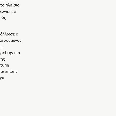
στο πλαίσιο
τονική, ο
ούς
 δήλωσε ο
 χαρούμενος
η,
ρεί την πιο
ης.
ότυπη
αι επίσης
ίγα