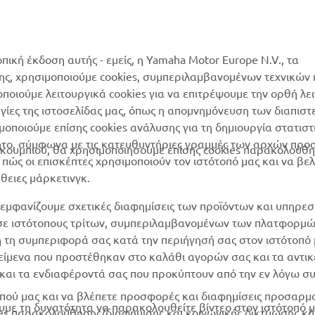
Κατάλογος Ανταλλακτικών
MyYamaha
Αίτηση συντήρησης
Yamaha Music
Δίκτυο Συνεργατών
οπική έκδοση αυτής - εμείς, η Yamaha Motor Europe N.V., τα
Yamaha Racing
της, χρησιμοποιούμε cookies, συμπεριλαμβανομένων τεχνικών
διαχείριση των
μοποιούμε λειτουργικά cookies για να επιτρέψουμε την ορθή λε
Yamaha Motor Global
χρησιμοποιημένων
ργίες της ιστοσελίδας μας, όπως η απομνημόνευση των διαπισ
μπαταριών
Mobile Apps
οποιούμε επίσης cookies ανάλυσης για τη δημιουργία στατισ
ητο, σύμφωνα με τις κατευθυντήριες γραμμές των αρχών προ
ουμπιού, θα χρησιμοποιήσουμε επίσης cookies παρακολούθη
ώς οι επισκέπτες χρησιμοποιούν τον ιστότοπό μας και να βε
άθειες μάρκετινγκ.
εμφανίζουμε σχετικές διαφημίσεις των προϊόντων και υπηρεσ
 σε ιστότοπους τρίτων, συμπεριλαμβανομένων των πλατφορμ
η τη συμπεριφορά σας κατά την περιήγησή σας στον ιστότοπό 
ικείμενα που προστέθηκαν στο καλάθι αγορών σας και τα αντικ
ν και τα ενδιαφέροντά σας που προκύπτουν από την εν λόγω 
ότοπού μας και να βλέπετε προσφορές και διαφημίσεις προσαρ
υμε τη δυνατότητα να παρακολουθείτε βίντεο στον ιστότοπό μα
es παρακολούθησης/διαφήμισης και κοινωνικής δικτύωσης κά