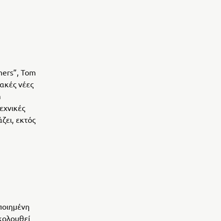
ners”, Tom
ακές νέες
m
εχνικές
ζει, εκτός
ποιημένη
κολουθεί