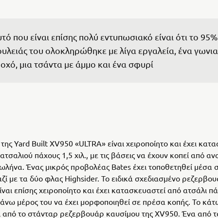
τό που είναι επίσης πολύ εντυπωσιακό είναι ότι το 95% 
υλειάς του ολοκληρώθηκε με λίγα εργαλεία, ένα γωνια
οχό, μια τσάντα με άμμο και ένα σφυρί
 της Yard Built XV950 «ULTRA» είναι χειροποίητο και έχει κατ
ατσαλιού πάχους 1,5 χιλ., με τις βάσεις να έχουν κοπεί από α
ωλήνα. Ένας μικρός προβολέας Bates έχει τοποθετηθεί μέσα 
αζί με τα δύο φλας Highsider. Το ειδικά σχεδιασμένο ρεζερβο
ίναι επίσης χειροποίητο και έχει κατασκευαστεί από ατσάλι πά
ο πάνω μέρος του να έχει μορφοποιηθεί σε πρέσα κοπής. Το κά
 από το στάνταρ ρεζερβουάρ καυσίμου της XV950. Ένα από τ