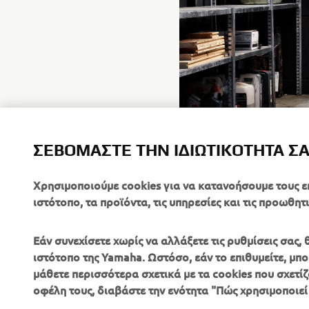
ΣΕΒΌΜΑΣΤΕ ΤΗΝ ΙΔΙΩΤΙΚΌΤΗΤΆ Σ
Χρησιμοποιούμε cookies για να κατανοήσουμε τους ε
ιστότοπο, τα προϊόντα, τις υπηρεσίες και τις προωθητι
Εάν συνεχίσετε χωρίς να αλλάξετε τις ρυθμίσεις σας
ιστότοπο της Yamaha. Ωστόσο, εάν το επιθυμείτε, μπορ
μάθετε περισσότερα σχετικά με τα cookies που σχετίζ
ΕΤΑΙΡΕΊΑ
B2B
οφέλη τους, διαβάστε την ενότητα "Πώς χρησιμοποιεί