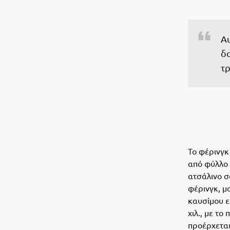
Αυ
δο
τρ
Το φέρινγκ
από φύλλο 
ατσάλινο σ
φέρινγκ, μ
καυσίμου ε
χιλ., με τ
προέρχεται