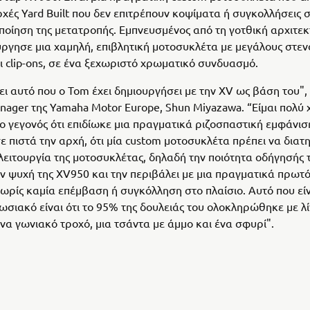
αρχές Yard Built που δεν επιτρέπουν κοψίματα ή συγκολλήσεις 
οποίηση της μετατροπής. Εμπνευσμένος από τη γοτθική αρχιτεκ
ργησε μια χαμηλή, επιβλητική μοτοσυκλέτα με μεγάλους στεν
ι clip-ons, σε ένα ξεχωριστό χρωματικό συνδυασμό.
ι αυτό που ο Tom έχει δημιουργήσει με την XV ως βάση του",
nager της Yamaha Motor Europe, Shun Miyazawa. “Είμαι πολύ
ο γεγονός ότι επιδίωκε μια πραγματικά ριζοσπαστική εμφάνισ
 πιστά την αρχή, ότι μία custom μοτοσυκλέτα πρέπει να διατη
λειτουργία της μοτοσυκλέτας, δηλαδή την ποιότητα οδήγησής τ
ην ψυχή της XV950 και την περιβάλει με μια πραγματικά πρωτ
ωρίς καμία επέμβαση ή συγκόλληση στο πλαίσιο. Αυτό που είν
ωσιακό είναι ότι το 95% της δουλειάς του ολοκληρώθηκε με λ
ένα γωνιακό τροχό, μια τσάντα με άμμο και ένα σφυρί".