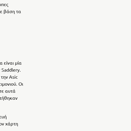
υπες
με βάση τα
 είναι μία
 Saddlery.
την Asic
ιμονιού. Οι
σε αυτά
ετήθηκαν
ευή
τον χάρτη