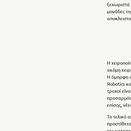
ξεχωριστά 
μονάδες τη
αποκλειστι
Η χειροποί
ακόμη χειρ
Η όμορφη α
Robotics κα
τροχοί είν
προσαρμόστ
επίσης, νέ
Το τελικό 
προστίθεται
της κατασκ