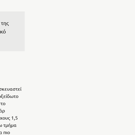
της 
κό 
ασκευαστεί
νοξείδωτο
στο
υάρ
χους 1,5
τω τμήμα
α πιο