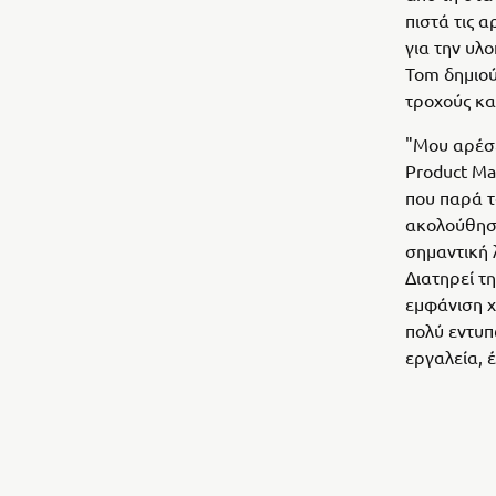
πιστά τις 
για την υλ
Tom δημιού
τροχούς κα
"Μου αρέσε
Product Ma
που παρά τ
ακολούθησε
σημαντική 
Διατηρεί τ
εμφάνιση χ
πολύ εντυπ
εργαλεία, 