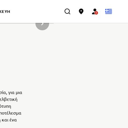
ΣΚΕΥΉ
ΝΈΟ ΠΡΟΪΌΝ ΣΥΛΛΟΓΉΣ
ία, για μια
ελβετική
ότυπη
αποτέλεσμα
 και ένα