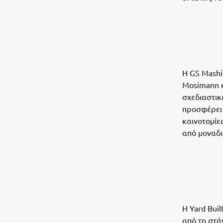
Η GS Mashi
Mosimann κ
σχεδιαστικ
προσφέρει 
καινοτομίε
από μοναδι
Η Yard Bui
από τη στά