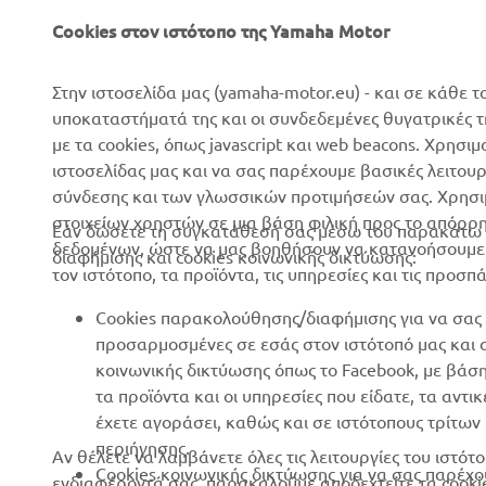
Σχετικά με Εμάς
Συστήματα eBike
Cookies στον ιστότοπο της Yamaha Motor
Νέα
Αρχές
Επικοινωνία
Γήπεδα γκολφ
Στην ιστοσελίδα μας (yamaha-motor.eu) - και σε κάθε τ
υποκαταστήματά της και οι συνδεδεμένες θυγατρικές 
Δίκτυο Επίσημων
Πρώτοι ανταποκριτές
με τα cookies, όπως javascript και web beacons. Χρησι
Συνεργατών
Σχολές οδήγησης
ιστοσελίδας μας και να σας παρέχουμε βασικές λειτου
Εκδηλώσεις
σύνδεσης και των γλωσσικών προτιμήσεών σας. Χρησιμ
Robotics
στοιχείων χρηστών σε μια βάση φιλική προς το απόρρ
Τύπος
Εάν δώσετε τη συγκατάθεσή σας μέσω του παρακάτω κ
Συνεργασίες
δεδομένων, ώστε να μας βοηθήσουν να κατανοήσουμε π
διαφήμισης και cookies κοινωνικής δικτύωσης:
Φυλλάδια
τον ιστότοπο, τα προϊόντα, τις υπηρεσίες και τις προσπ
Τεχνικές πληροφορίες για
Εργασία στη Yamaha
ανεξάρτητους εμπόρους
Cookies παρακολούθησης/διαφήμισης για να σας 
Γίνετε έμπορος
Yamalube Safety Data
προσαρμοσμένες σε εσάς στον ιστότοπό μας και
Sheets
κοινωνικής δικτύωσης όπως το Facebook, με βάσ
Βασική Πολιτική Βιώσιμης
τα προϊόντα και οι υπηρεσίες που είδατε, τα αντ
Ανάπτυξης
έχετε αγοράσει, καθώς και σε ιστότοπους τρίτω
Πολιτική Ανθρωπίνων
περιήγησης.
Αν θέλετε να λαμβάνετε όλες τις λειτουργίες του ιστ
Δικαιωμάτων
Cookies κοινωνικής δικτύωσης για να σας παρέχο
ενδιαφέροντά σας, παρακαλούμε αποδεχτείτε τα cooki