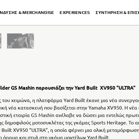
ΈΝΔΥΣΗΣ & MERCHANDISE
EXPERIENCES
ΣΥΝΤΉΡΗΣΗ & ΕΠΙ
ilder GS Mashin παρουσιάζει την Yard Built XV950 "ULTRA"
ς του χειμώνα, η πλατφόρμα Yard Built έκανε μια νέα συνεργασ
κή νέα κατασκευή που βασίζεται στην Yamaha XV950. Η νέα 
τική εταιρία GS Mashin ανέλαβε να δώσει μια εντελώς πρωτ
ης δημοφιλούς μοτοσυκλέτας της γκάμας Sports Heritage. Το 
rd Built XV950 “ULTRA”, η οποία φέρνει μια ολική μεταμόρφωση
ο όραμα και στυλ στη γκάμα μοντέλων Yard Built.