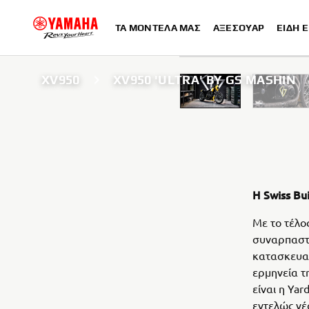
ΤΑ ΜΟΝΤΈΛΑ ΜΑΣ
ΑΞΕΣΟΥΆΡ
ΕΊΔΗ 
XV950
XV950 'ULTRA' BY GS MASHIN
Η Swiss Bu
Με το τέλο
συναρπαστι
κατασκευασ
ερμηνεία τ
είναι η Ya
εντελώς νέ