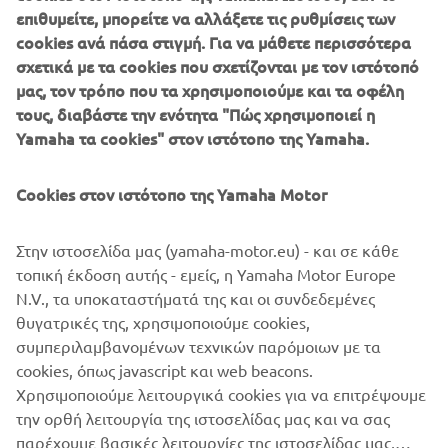
your mouse around in the video window! Also don’t miss
επιθυμείτε, μπορείτε να αλλάξετε τις ρυθμίσεις των
the full gallery of our booth to get the feeling you were in
cookies ανά πάσα στιγμή. Για να μάθετε περισσότερα
Milano.
σχετικά με τα cookies που σχετίζονται με τον ιστότοπό
μας, τον τρόπο που τα χρησιμοποιούμε και τα οφέλη
τους, διαβάστε την ενότητα "Πώς χρησιμοποιεί η
Yamaha τα cookies" στον ιστότοπο της Yamaha.
In the past few years the Yamaha brand has been
Cookies στον ιστότοπο της Yamaha Motor
responsible for launching some of the most successful
vehicles that have captured the imagination of riders all
Στην ιστοσελίδα μας (yamaha-motor.eu) - και σε κάθε
over the world. Our new breed of Supersport, MT and
τοπική έκδοση αυτής - εμείς, η Yamaha Motor Europe
Sport Heritage motorcycles have established themselves
N.V., τα υποκαταστήματά της και οι συνδεδεμένες
as clear class leaders by offering dynamic design together
θυγατρικές της, χρησιμοποιούμε cookies,
with a new kind of riding emotion. Don’t miss them in this
συμπεριλαμβανομένων τεχνικών παρόμοιων με τα
gallery and virtual tour!
cookies, όπως javascript και web beacons.
Visit EICMA website
Χρησιμοποιούμε λειτουργικά cookies για να επιτρέψουμε
την ορθή λειτουργία της ιστοσελίδας μας και να σας
παρέχουμε βασικές λειτουργίες της ιστοσελίδας μας,