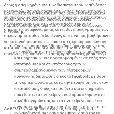
όπως η απομνημόνευση των διαπιστευτηρίων σύνδεσης
και των γλωσσικών προτιμήσεών σας. Χρησιμοποιούμε
Εάν δώσετε τη συγκατάθεσή σας μέσω του παρακάτω
επίσης cookies ανάλυσης για τη δημιουργία στατιστικών
κουμπιού, θα χρησιμοποιήσουμε επίσης cookies
ΕΤΑΙΡΕΊΑ
στοιχείων χρηστών σε μια βάση φιλική προς το
παρακολούθησης/διαφήμισης και cookies κοινωνικής
απόρρητο, σύμφωνα με τις κατευθυντήριες γραμμές των
δικτύωσης:
αρχών προστασίας δεδομένων, ώστε να μας βοηθήσουν
B2B
να κατανοήσουμε πώς οι επισκέπτες χρησιμοποιούν τον
Cookies παρακολούθησης/διαφήμισης για να σας
ιστότοπό μας και να βελτιώσουμε τον ιστότοπο, τα
ΠΕΡΙΣΣΌΤΕΡΑ YAMAHA
εμφανίζουμε σχετικές διαφημίσεις των προϊόντων
προϊόντα, τις υπηρεσίες και τις προσπάθειες μάρκετινγκ.
και υπηρεσιών μας προσαρμοσμένες σε εσάς στον
ιστότοπό μας και σε ιστότοπους τρίτων,
SUPPORT
συμπεριλαμβανομένων των πλατφορμών
κοινωνικής δικτύωσης όπως το Facebook, με βάση
τη συμπεριφορά σας κατά την περιήγησή σας στον
ΕΝΗΜΕΡΩΤΙΚΟ ΔΕΛΤΙΟ
ιστότοπό μας, όπως τα προϊόντα και οι υπηρεσίες
που είδατε, τα αντικείμενα που προστέθηκαν στο
Γίνετε ο πρώτος που θα μάθετε για τις τελευταίες προσφορές, τις
ειδικές εκδηλώσεις, τις νέες κυκλοφορίες και πολλά άλλα
καλάθι αγορών σας και τα αντικείμενα που έχετε
αγοράσει, καθώς και σε ιστότοπους τρίτων και τα
Αν θέλετε να λαμβάνετε όλες τις λειτουργίες του
ενδιαφέροντά σας που προκύπτουν από την εν