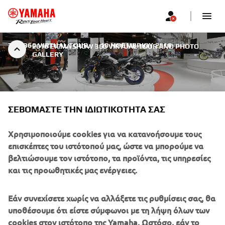
THE 360 VIRTUAL TOUR.
|
10 ΝΟΕΜΒΡΊΟΥ 2016
2016 EICMA SHOW 360 VIRTUAL TOUR AND PHOTO
GALLERY
ΣΕΒΌΜΑΣΤΕ ΤΗΝ ΙΔΙΩΤΙΚΌΤΗΤΆ ΣΑΣ
2016 EICMA SHOW 360
Χρησιμοποιούμε cookies για να κατανοήσουμε τους
VIRTUAL TOUR AND PHOTO
επισκέπτες του ιστότοπού μας, ώστε να μπορούμε να
βελτιώσουμε τον ιστότοπο, τα προϊόντα, τις υπηρεσίες
GALLERY
και τις προωθητικές μας ενέργειες.
The 360 virtual tour and the photo gallery of the Yamaha
booth is now available. You can “look around” our 360-
Εάν συνεχίσετε χωρίς να αλλάξετε τις ρυθμίσεις σας, θα
degree video stream from our booth at EICMA by using
υποθέσουμε ότι είστε σύμφωνοι με τη λήψη όλων των
the directional controls in the upper left or by dragging
cookies στον ιστότοπο της Yamaha. Ωστόσο, εάν το