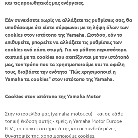
Εάν συνεχίσετε χωρίς να αλλάξετε τις ρυθμίσεις σας, θα
υποθέσουμε ότι είστε σύμφωνοι με τη λήψη όλων των
For 2017 the limited edition YZF-R1M will once again be
cookies στον ιστότοπο της Yamaha. Ωστόσο, εάν το
available exclusively via an online ordering system that
επιθυμείτε, μπορείτε να αλλάξετε τις ρυθμίσεις των
goes live on October 11th 2016. Customers are advised
cookies ανά πάσα στιγμή. Για να μάθετε περισσότερα
place their reservations as soon as possible in order to
σχετικά με τα cookies που σχετίζονται με τον ιστότοπό
secure this exclusive limited edition track and race bike,
μας, τον τρόπο που τα χρησιμοποιούμε και τα οφέλη
which also entitles owners to a place on the 2017 Yamaha
τους, διαβάστε την ενότητα "Πώς χρησιμοποιεί η
Racing Experience.
Yamaha τα cookies" στον ιστότοπο της Yamaha.
Over the last 2 years the Yamaha line up has seen the
introduction of many exciting and innovative new models
Cookies στον ιστότοπο της Yamaha Motor
that have really caught the imagination of today's riders,
and for 2017 these will be available in a range of vibrant
Στην ιστοσελίδα μας (yamaha-motor.eu) - και σε κάθε
new colours.
τοπική έκδοση αυτής - εμείς, η Yamaha Motor Europe
Please click on the link to see full details of the YZF-R1M
N.V., τα υποκαταστήματά της και οι συνδεδεμένες
online application process, as well as the full range of
θυγατρικές της, χρησιμοποιούμε cookies,
colour options for Yamaha's 2017
Supersport
,
Hyper