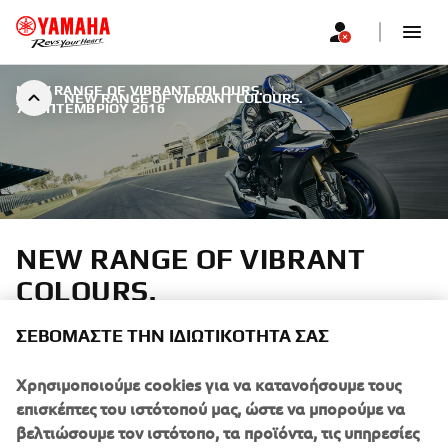
NEW RANGE OF VIBRANT COLOURS.
|
NEW RANGE OF VIBRANT COLOURS.
7 ΣΕΠΤΕΜΒΡΊΟΥ 2016
NEW RANGE OF VIBRANT
COLOURS.
ΣΕΒΌΜΑΣΤΕ ΤΗΝ ΙΔΙΩΤΙΚΌΤΗΤΆ ΣΑΣ
2016 has been another highly successful year for the
'tuning forks' brand, and once again Yamaha has
Χρησιμοποιούμε cookies για να κατανοήσουμε τους
underlined its position as the leading manufacturer in the
επισκέπτες του ιστότοπού μας, ώστε να μπορούμε να
European motorcycle market.
βελτιώσουμε τον ιστότοπο, τα προϊόντα, τις υπηρεσίες
και τις προωθητικές μας ενέργειες.