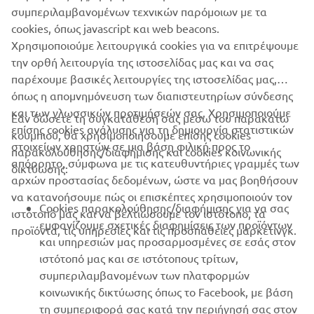
συμπεριλαμβανομένων τεχνικών παρόμοιων με τα
Naked
,
Sport Heritage
,
Adventure
and
Sport Touring
cookies, όπως javascript και web beacons.
models.
Χρησιμοποιούμε λειτουργικά cookies για να επιτρέψουμε
την ορθή λειτουργία της ιστοσελίδας μας και να σας
παρέχουμε βασικές λειτουργίες της ιστοσελίδας μας,
όπως η απομνημόνευση των διαπιστευτηρίων σύνδεσης
και των γλωσσικών προτιμήσεών σας. Χρησιμοποιούμε
Εάν δώσετε τη συγκατάθεσή σας μέσω του παρακάτω
επίσης cookies ανάλυσης για τη δημιουργία στατιστικών
κουμπιού, θα χρησιμοποιήσουμε επίσης cookies
ΕΤΑΙΡΕΊΑ
στοιχείων χρηστών σε μια βάση φιλική προς το
παρακολούθησης/διαφήμισης και cookies κοινωνικής
απόρρητο, σύμφωνα με τις κατευθυντήριες γραμμές των
δικτύωσης:
αρχών προστασίας δεδομένων, ώστε να μας βοηθήσουν
B2B
να κατανοήσουμε πώς οι επισκέπτες χρησιμοποιούν τον
Cookies παρακολούθησης/διαφήμισης για να σας
ιστότοπό μας και να βελτιώσουμε τον ιστότοπο, τα
ΠΕΡΙΣΣΌΤΕΡΑ YAMAHA
εμφανίζουμε σχετικές διαφημίσεις των προϊόντων
προϊόντα, τις υπηρεσίες και τις προσπάθειες μάρκετινγκ.
και υπηρεσιών μας προσαρμοσμένες σε εσάς στον
ιστότοπό μας και σε ιστότοπους τρίτων,
SUPPORT
συμπεριλαμβανομένων των πλατφορμών
κοινωνικής δικτύωσης όπως το Facebook, με βάση
τη συμπεριφορά σας κατά την περιήγησή σας στον
ΕΝΗΜΕΡΩΤΙΚΟ ΔΕΛΤΙΟ