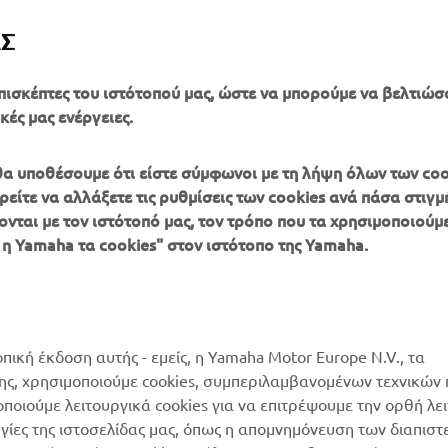
ΑΣ
formation on Krugger visit
www.krugger.net
πισκέπτες του ιστότοπού μας, ώστε να μπορούμε να βελτιώσ
κές μας ενέργειες.
, θα υποθέσουμε ότι είστε σύμφωνοι με τη λήψη όλων των coo
είτε να αλλάξετε τις ρυθμίσεις των cookies ανά πάσα στιγμή
ονται με τον ιστότοπό μας, τον τρόπο που τα χρησιμοποιούμε
ΠΕΡΙΣΣΌΤΕΡΑ
SUPPORT
 η Yamaha τα cookies" στον ιστότοπο της Yamaha.
YAMAHA
Κατάλογος Ανταλλακτικών
MyYamaha
Αίτηση συντήρησης
Yamaha Music
Δίκτυο Συνεργατών
οπική έκδοση αυτής - εμείς, η Yamaha Motor Europe N.V., τα
Yamaha Racing
της, χρησιμοποιούμε cookies, συμπεριλαμβανομένων τεχνικών
διαχείριση των
μοποιούμε λειτουργικά cookies για να επιτρέψουμε την ορθή λε
Yamaha Motor Global
χρησιμοποιημένων
ργίες της ιστοσελίδας μας, όπως η απομνημόνευση των διαπισ
μπαταριών
Mobile Apps