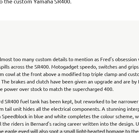
o the custom Yamaha SR400.
lmost too many custom details to mention as Fred's obsession 
spills across the SR400. Motogadget speedo, switches and grips
om cowl at the front above a modified top triple clamp and cus
 The brakes and clutch have been given an upgrade and are by 
e power over stock to match the supercharged 400.
d SR400 fuel tank has been kept, but reworked to be narrower
m tail unit hides all the electrical components. A stunning inter
 Speedblock in blue and white completes the colour scheme, w
l the riders in Bernard's racing career written into the design. 
he eagle eyed will also spot a small light-hearted homage to th
genuinely doesn't get any better than this, a true work of art.