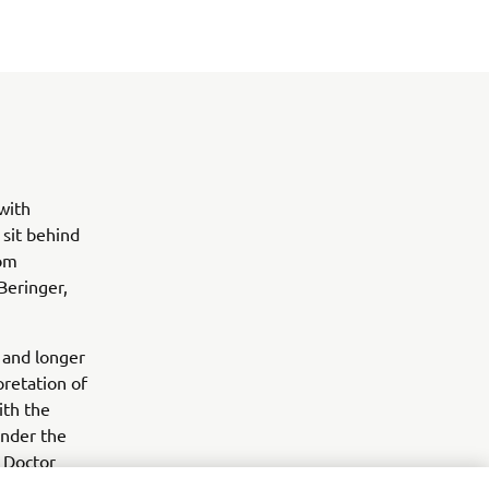
with
 sit behind
tom
Beringer,
 and longer
pretation of
ith the
Under the
e Doctor