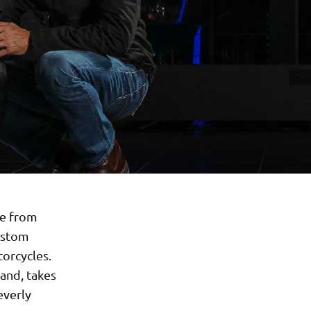
ne from
custom
torcycles.
rand, takes
everly