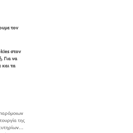
ουμε τον
kies στον
. Για να
 και τα
ΕΝΗΜΕΡΩΤΙΚΟ ΔΕΛΤΙΟ
Γίνετε ο πρώτος που θα μάθετε για τις τελευταίες προσφορές, τις
ειδικές εκδηλώσεις, τις νέες κυκλοφορίες και πολλά άλλα
ΕΓΓΡΑΦΉ
 παρόμοιων
Διαβάστε την Πολιτική Απορρήτου μας για να μάθετε πώς
ιτουργία της
επεξεργαζόμαστε τα προσωπικά σας δεδομένα:
Πολιτική
τευτηρίων
απορρήτου