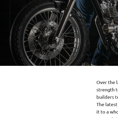
Over the 
strength t
builders t
The latest
it to a wh