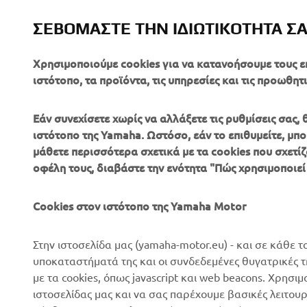
ΣΕΒΌΜΑΣΤΕ ΤΗΝ ΙΔΙΩΤΙΚΌΤΗΤΆ Σ
For more in
Χρησιμοποιούμε cookies για να κατανοήσουμε τους ε
ιστότοπο, τα προϊόντα, τις υπηρεσίες και τις προωθητι
Εάν συνεχίσετε χωρίς να αλλάξετε τις ρυθμίσεις σας
ιστότοπο της Yamaha. Ωστόσο, εάν το επιθυμείτε, μπορ
μάθετε περισσότερα σχετικά με τα cookies που σχετίζ
ΕΤΑΙΡΕΊΑ
B2B
οφέλη τους, διαβάστε την ενότητα "Πώς χρησιμοποιεί
Σχετικά με Εμάς
Συστήματα eBike
Cookies στον ιστότοπο της Yamaha Motor
Νέα
Αρχές
Επικοινωνία
Γήπεδα γκολφ
Στην ιστοσελίδα μας (yamaha-motor.eu) - και σε κάθε τ
υποκαταστήματά της και οι συνδεδεμένες θυγατρικές 
Δίκτυο Επίσημων
Πρώτοι ανταποκριτές
με τα cookies, όπως javascript και web beacons. Χρησι
Συνεργατών
Σχολές οδήγησης
ιστοσελίδας μας και να σας παρέχουμε βασικές λειτου
Εκδηλώσεις