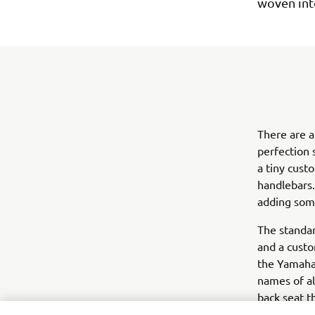
woven int
There are a
perfection 
a tiny cust
handlebars.
adding som
The standar
and a custo
the Yamaha
names of al
back seat t
himself! It 