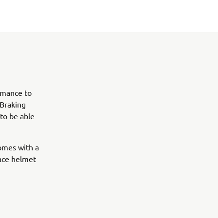
ormance to
 Braking
 to be able
comes with a
face helmet