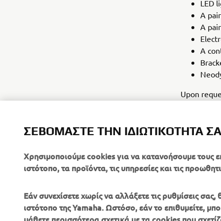
LED li
A pair
A pair
Electr
A con
Brack
Neod
Upon reques
included in
extra agilit
ΣΕΒΌΜΑΣΤΕ ΤΗΝ ΙΔΙΩΤΙΚΌΤΗΤΆ Σ
that Yamaha
Χρησιμοποιούμε cookies για να κατανοήσουμε τους ε
ιστότοπο, τα προϊόντα, τις υπηρεσίες και τις προωθητι
Εάν συνεχίσετε χωρίς να αλλάξετε τις ρυθμίσεις σας
ιστότοπο της Yamaha. Ωστόσο, εάν το επιθυμείτε, μπορ
μάθετε περισσότερα σχετικά με τα cookies που σχετίζ
ΕΤΑΙΡΕΊΑ
B2B