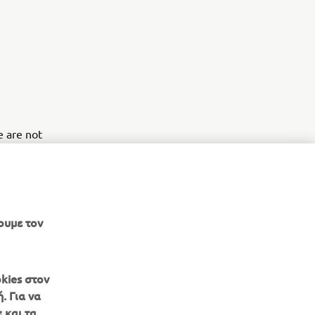
e are not
e fleet
practicality
ουμε τον
kies στον
. Για να
 και τα
ΕΝΗΜΕΡΩΤΙΚΟ ΔΕΛΤΙΟ