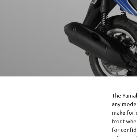
The Yamaha
any moder
make for e
front whee
for confid