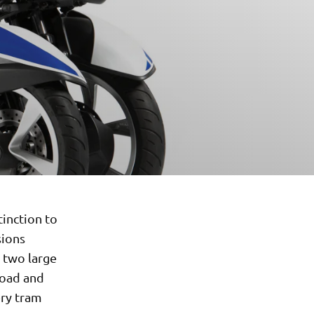
tinction to
sions
s two large
road and
ery tram