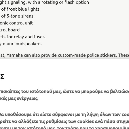
ght signaling, with a rotating or flash option
 of front blue lights
 of 5-tone sirens
onic control unit
trol board
ets for relay and fuses
ymium loudspeakers
t, Yamaha can also provide custom-made police stickers. Thes
 the standard kit. This innovative, new addition offers your polic
y, stability and comfort, all with the same trusted reliability and 
ΑΣ
 has been known to deliver since 1987.
πισκέπτες του ιστότοπού μας, ώστε να μπορούμε να βελτιώσ
κές μας ενέργειες.
, θα υποθέσουμε ότι είστε σύμφωνοι με τη λήψη όλων των coo
είτε να αλλάξετε τις ρυθμίσεις των cookies ανά πάσα στιγμή
ονται με τον ιστότοπό μας, τον τρόπο που τα χρησιμοποιούμε
ΠΕΡΙΣΣΌΤΕΡΑ
SUPPORT