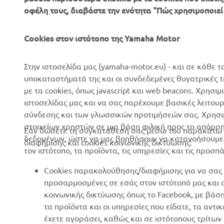
οφέλη τους, διαβάστε την ενότητα "Πώς χρησιμοποιεί
Σχετικά με Εμάς
Συστήματα eBike
Cookies στον ιστότοπο της Yamaha Motor
Νέα
Αρχές
Επικοινωνία
Γήπεδα γκολφ
Στην ιστοσελίδα μας (yamaha-motor.eu) - και σε κάθε τ
υποκαταστήματά της και οι συνδεδεμένες θυγατρικές 
Δίκτυο Επίσημων
Πρώτοι ανταποκριτές
με τα cookies, όπως javascript και web beacons. Χρησι
Συνεργατών
Σχολές οδήγησης
ιστοσελίδας μας και να σας παρέχουμε βασικές λειτου
Εκδηλώσεις
σύνδεσης και των γλωσσικών προτιμήσεών σας. Χρησιμ
Robotics
στοιχείων χρηστών σε μια βάση φιλική προς το απόρρ
Τύπος
Εάν δώσετε τη συγκατάθεσή σας μέσω του παρακάτω κ
Συνεργασίες
δεδομένων, ώστε να μας βοηθήσουν να κατανοήσουμε π
διαφήμισης και cookies κοινωνικής δικτύωσης:
Φυλλάδια
τον ιστότοπο, τα προϊόντα, τις υπηρεσίες και τις προσπ
Τεχνικές πληροφορίες για
Εργασία στη Yamaha
ανεξάρτητους εμπόρους
Cookies παρακολούθησης/διαφήμισης για να σας 
Γίνετε έμπορος
Yamalube Safety Data
προσαρμοσμένες σε εσάς στον ιστότοπό μας και
Sheets
κοινωνικής δικτύωσης όπως το Facebook, με βάσ
Βασική Πολιτική Βιώσιμης
τα προϊόντα και οι υπηρεσίες που είδατε, τα αντ
Ανάπτυξης
έχετε αγοράσει, καθώς και σε ιστότοπους τρίτω