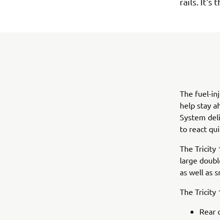
rails. It'
The fuel-in
help stay a
System deli
to react qui
The Tricity 
large doubl
as well as 
The Tricity
Rear 