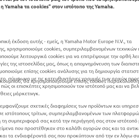
 η Yamaha τα cookies" στον ιστότοπο της Yamaha.
YAMAHA
Κατάλογος Ανταλλακτικών
MyYamaha
Αίτηση συντήρησης
Yamaha Music
Δίκτυο Συνεργατών
οπική έκδοση αυτής - εμείς, η Yamaha Motor Europe N.V., τα
Yamaha Racing
της, χρησιμοποιούμε cookies, συμπεριλαμβανομένων τεχνικών
διαχείριση των
μοποιούμε λειτουργικά cookies για να επιτρέψουμε την ορθή λε
Yamaha Motor Global
χρησιμοποιημένων
ργίες της ιστοσελίδας μας, όπως η απομνημόνευση των διαπισ
μπαταριών
Mobile Apps
οποιούμε επίσης cookies ανάλυσης για τη δημιουργία στατισ
ητο, σύμφωνα με τις κατευθυντήριες γραμμές των αρχών προ
ουμπιού, θα χρησιμοποιήσουμε επίσης cookies παρακολούθη
ώς οι επισκέπτες χρησιμοποιούν τον ιστότοπό μας και να βε
άθειες μάρκετινγκ.
εμφανίζουμε σχετικές διαφημίσεις των προϊόντων και υπηρεσ
 σε ιστότοπους τρίτων, συμπεριλαμβανομένων των πλατφορμ
η τη συμπεριφορά σας κατά την περιήγησή σας στον ιστότοπό 
ικείμενα που προστέθηκαν στο καλάθι αγορών σας και τα αντικ
ν και τα ενδιαφέροντά σας που προκύπτουν από την εν λόγω 