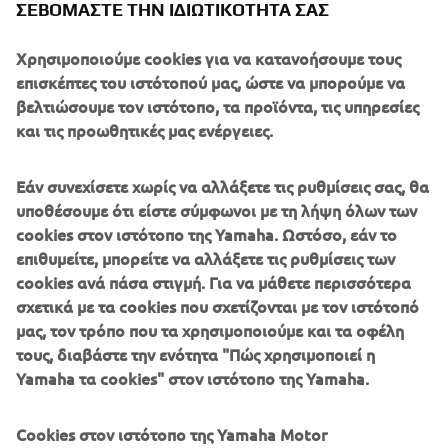
ΣΕΒΌΜΑΣΤΕ ΤΗΝ ΙΔΙΩΤΙΚΌΤΗΤΆ ΣΑΣ
Χρησιμοποιούμε cookies για να κατανοήσουμε τους
Forget any preconceptions you may have about the Sport
επισκέπτες του ιστότοπού μας, ώστε να μπορούμε να
Tourer class, because the new Yamaha Tracer 700 is one of
βελτιώσουμε τον ιστότοπο, τα προϊόντα, τις υπηρεσίες
the new breed of compact and agile models that come
και τις προωθητικές μας ενέργειες.
with an emphasis on sport. The Tracer 700 is an accessible
and affordable Sport Tourer that is built to take you on an
Εάν συνεχίσετε χωρίς να αλλάξετε τις ρυθμίσεις σας, θα
exciting new journey every day. Maybe you're heading out
υποθέσουμε ότι είστε σύμφωνοι με τη λήψη όλων των
for a quick back road blast after work - or preparing to
cookies στον ιστότοπο της Yamaha. Ωστόσο, εάν το
take a long-distance tour. In any case the Tracer 700 will
επιθυμείτε, μπορείτε να αλλάξετε τις ρυθμίσεις των
take you on your own roads of life.
cookies ανά πάσα στιγμή. Για να μάθετε περισσότερα
The Tracer 700's inline 2-cylinder 689cc engine has been
σχετικά με τα cookies που σχετίζονται με τον ιστότοπό
developed using Yamaha's 'crossplane philosophy',
μας, τον τρόπο που τα χρησιμοποιούμε και τα οφέλη
producing a strong feeling of acceleration and great
τους, διαβάστε την ενότητα "Πώς χρησιμοποιεί η
traction for an exciting ride. And to ensure that the Tracer
Yamaha τα cookies" στον ιστότοπο της Yamaha.
700 is ready to perform in a wide range of sports and
touring situations, the chassis comes with a range of
Cookies στον ιστότοπο της Yamaha Motor
exclusive features. The long aluminium swingarm gives a