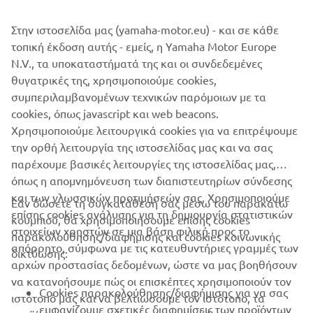
wheelbase of 1450mm - and the front and rear suspension
Στην ιστοσελίδα μας (yamaha-motor.eu) - και σε κάθε
systems run with Sport Tourer specific settings.
τοπική έκδοση αυτής - εμείς, η Yamaha Motor Europe
This versatile and exciting bike is going to be with you
N.V., τα υποκαταστήματά της και οι συνδεδεμένες
when those future experiences are burned into your
θυγατρικές της, χρησιμοποιούμε cookies,
consciousness. And it can help you to turn your story into
συμπεριλαμβανομένων τεχνικών παρόμοιων με τα
anything you want – whether alone or with friends. New
cookies, όπως javascript και web beacons.
Tracer 700. Turn your Story
Χρησιμοποιούμε λειτουργικά cookies για να επιτρέψουμε
την ορθή λειτουργία της ιστοσελίδας μας και να σας
παρέχουμε βασικές λειτουργίες της ιστοσελίδας μας,
όπως η απομνημόνευση των διαπιστευτηρίων σύνδεσης
και των γλωσσικών προτιμήσεών σας. Χρησιμοποιούμε
Εάν δώσετε τη συγκατάθεσή σας μέσω του παρακάτω
επίσης cookies ανάλυσης για τη δημιουργία στατιστικών
κουμπιού, θα χρησιμοποιήσουμε επίσης cookies
ΕΤΑΙΡΕΊΑ
στοιχείων χρηστών σε μια βάση φιλική προς το
παρακολούθησης/διαφήμισης και cookies κοινωνικής
απόρρητο, σύμφωνα με τις κατευθυντήριες γραμμές των
δικτύωσης:
αρχών προστασίας δεδομένων, ώστε να μας βοηθήσουν
B2B
να κατανοήσουμε πώς οι επισκέπτες χρησιμοποιούν τον
Cookies παρακολούθησης/διαφήμισης για να σας
ιστότοπό μας και να βελτιώσουμε τον ιστότοπο, τα
ΠΕΡΙΣΣΌΤΕΡΑ YAMAHA
εμφανίζουμε σχετικές διαφημίσεις των προϊόντων