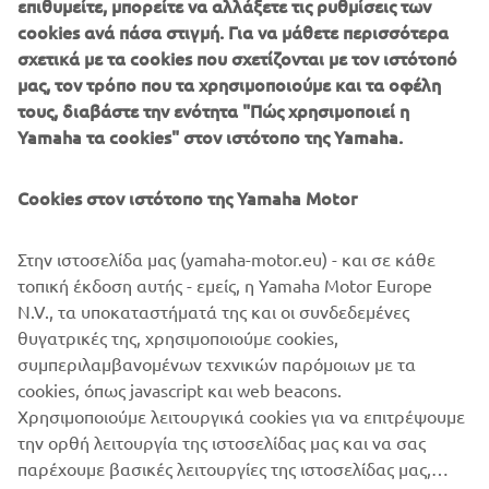
επιθυμείτε, μπορείτε να αλλάξετε τις ρυθμίσεις των
the exhaust system and the rubber engine mounts, an
cookies ανά πάσα στιγμή. Για να μάθετε περισσότερα
additional intake silencer, a new long-span mounting
σχετικά με τα cookies που σχετίζονται με τον ιστότοπό
system … and the improved rigidity we've designed into
μας, τον τρόπο που τα χρησιμοποιούμε και τα οφέλη
the engine unit itself.
τους, διαβάστε την ενότητα "Πώς χρησιμοποιεί η
Yamaha τα cookies" στον ιστότοπο της Yamaha.
Cookies στον ιστότοπο της Yamaha Motor
Full compatibility with Yamaha's unique Digital Network
System brings with it an impressive array of sophisticated
Στην ιστοσελίδα μας (yamaha-motor.eu) - και σε κάθε
control functions and options, including availability of a
τοπική έκδοση αυτής - εμείς, η Yamaha Motor Europe
wide range of digital gauges and the exclusive Y-COP
N.V., τα υποκαταστήματά της και οι συνδεδεμένες
immobilizer security system.
θυγατρικές της, χρησιμοποιούμε cookies,
συμπεριλαμβανομένων τεχνικών παρόμοιων με τα
cookies, όπως javascript και web beacons.
Χρησιμοποιούμε λειτουργικά cookies για να επιτρέψουμε
την ορθή λειτουργία της ιστοσελίδας μας και να σας
παρέχουμε βασικές λειτουργίες της ιστοσελίδας μας,
ΕΤΑΙΡΕΊΑ