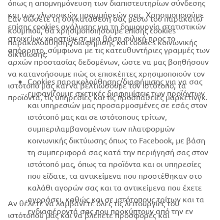
όπως η απομνημόνευση των διαπιστευτηρίων σύνδεσης
και των γλωσσικών προτιμήσεών σας. Χρησιμοποιούμε
Εάν δώσετε τη συγκατάθεσή σας μέσω του παρακάτω
επίσης cookies ανάλυσης για τη δημιουργία στατιστικών
B2B
κουμπιού, θα χρησιμοποιήσουμε επίσης cookies
στοιχείων χρηστών σε μια βάση φιλική προς το
παρακολούθησης/διαφήμισης και cookies κοινωνικής
απόρρητο, σύμφωνα με τις κατευθυντήριες γραμμές των
δικτύωσης:
ΠΕΡΙΣΣΌΤΕΡΑ YAMAHA
αρχών προστασίας δεδομένων, ώστε να μας βοηθήσουν
να κατανοήσουμε πώς οι επισκέπτες χρησιμοποιούν τον
Cookies παρακολούθησης/διαφήμισης για να σας
SUPPORT
ιστότοπό μας και να βελτιώσουμε τον ιστότοπο, τα
εμφανίζουμε σχετικές διαφημίσεις των προϊόντων
προϊόντα, τις υπηρεσίες και τις προσπάθειες μάρκετινγκ.
και υπηρεσιών μας προσαρμοσμένες σε εσάς στον
ιστότοπό μας και σε ιστότοπους τρίτων,
ΕΝΗΜΕΡΩΤΙΚΟ ΔΕΛΤΙΟ
συμπεριλαμβανομένων των πλατφορμών
Γίνετε ο πρώτος που θα μάθετε για τις τελευταίες προσφορές, τις
κοινωνικής δικτύωσης όπως το Facebook, με βάση
ειδικές εκδηλώσεις, τις νέες κυκλοφορίες και πολλά άλλα
τη συμπεριφορά σας κατά την περιήγησή σας στον
ιστότοπό μας, όπως τα προϊόντα και οι υπηρεσίες
που είδατε, τα αντικείμενα που προστέθηκαν στο
καλάθι αγορών σας και τα αντικείμενα που έχετε
ΕΓΓΡΑΦΉ
αγοράσει, καθώς και σε ιστότοπους τρίτων και τα
Αν θέλετε να λαμβάνετε όλες τις λειτουργίες του
ενδιαφέροντά σας που προκύπτουν από την εν
ιστότοπού μας και να βλέπετε προσφορές και