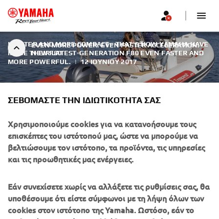
LIGHTER AND MORE COMPACT - THAT'S HOW YAMAHA HAVE
EVEN MORE POWER. EVEN FASTER ACCELERATION.
MADE THEIR LATEST-GENERATION F80 EVEN FASTER AND
NEW F80
MORE POWERFUL.
|
12 ΙΟΥΝΊΟΥ 2017
ΣΕΒΌΜΑΣΤΕ ΤΗΝ ΙΔΙΩΤΙΚΌΤΗΤΆ ΣΑΣ
Χρησιμοποιούμε cookies για να κατανοήσουμε τους
EVEN MORE POWER. EVEN
επισκέπτες του ιστότοπού μας, ώστε να μπορούμε να
FASTER ACCELERATION. NEW
βελτιώσουμε τον ιστότοπο, τα προϊόντα, τις υπηρεσίες
F80
και τις προωθητικές μας ενέργειες.
The F80 not only delivers a higher level of performance,
Εάν συνεχίσετε χωρίς να αλλάξετε τις ρυθμίσεις σας, θα
but does it even more smoothly and quietly, with ultra-low
υποθέσουμε ότι είστε σύμφωνοι με τη λήψη όλων των
sound and vibration levels - particularly noticeable at
cookies στον ιστότοπο της Yamaha. Ωστόσο, εάν το
lower operating speeds - thanks to the re-design of both