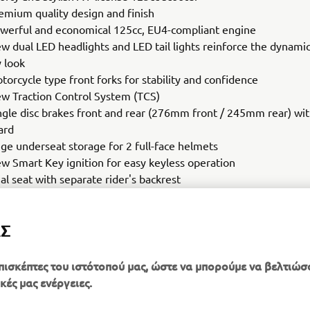
emium quality design and finish
werful and economical 125cc, EU4-compliant engine
w dual LED headlights and LED tail lights reinforce the dynam
y look
torcycle type front forks for stability and confidence
w Traction Control System (TCS)
ngle disc brakes front and rear (276mm front / 245mm rear) wi
ard
ge underseat storage for 2 full-face helmets
w Smart Key ignition for easy keyless operation
al seat with separate rider's backrest
al digital instruments with large central LCD display
V outlet for powering devices
ΑΣ
justable screen and handlebars
πισκέπτες του ιστότοπού μας, ώστε να μπορούμε να βελτιώσ
κές μας ενέργειες.