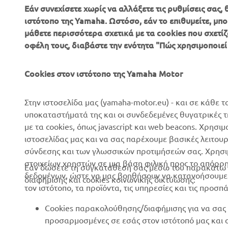
Εάν συνεχίσετε χωρίς να αλλάξετε τις ρυθμίσεις σας
ιστότοπο της Yamaha. Ωστόσο, εάν το επιθυμείτε, μπορ
μάθετε περισσότερα σχετικά με τα cookies που σχετίζ
ΕΤΑΙΡΕΊΑ
B2B
οφέλη τους, διαβάστε την ενότητα "Πώς χρησιμοποιεί
Σχετικά με Εμάς
Συστήματα eBike
Cookies στον ιστότοπο της Yamaha Motor
Νέα
Αρχές
Επικοινωνία
Γήπεδα γκολφ
Στην ιστοσελίδα μας (yamaha-motor.eu) - και σε κάθε τ
υποκαταστήματά της και οι συνδεδεμένες θυγατρικές 
Δίκτυο Επίσημων
Πρώτοι ανταποκριτές
με τα cookies, όπως javascript και web beacons. Χρησι
Συνεργατών
Σχολές οδήγησης
ιστοσελίδας μας και να σας παρέχουμε βασικές λειτου
Εκδηλώσεις
σύνδεσης και των γλωσσικών προτιμήσεών σας. Χρησιμ
Robotics
στοιχείων χρηστών σε μια βάση φιλική προς το απόρρ
Τύπος
Εάν δώσετε τη συγκατάθεσή σας μέσω του παρακάτω κ
Συνεργασίες
δεδομένων, ώστε να μας βοηθήσουν να κατανοήσουμε π
διαφήμισης και cookies κοινωνικής δικτύωσης:
Φυλλάδια
τον ιστότοπο, τα προϊόντα, τις υπηρεσίες και τις προσπ
Τεχνικές πληροφορίες για
Εργασία στη Yamaha
ανεξάρτητους εμπόρους
Cookies παρακολούθησης/διαφήμισης για να σας 
Γίνετε έμπορος
Yamalube Safety Data
προσαρμοσμένες σε εσάς στον ιστότοπό μας και