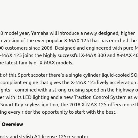
8 model year, Yamaha will introduce a newly designed, higher
on version of the ever-popular X-MAX 125 that has enriched the 
00 customers since 2006. Designed and engineered with pure
 X-MAX 125 joins the highly successful X-MAX 300 and X-MAX 4
he latest family of X-MAX models.
t of this Sport scooter there's a single cylinder liquid-cooled S
compliant engine that gives the X-MAX 125 lively acceleration
 lights – combined with a strong cruising speed on the highway o
r with its LED lighting and a new Traction Control System as we
 Smart Key keyless ignition, the 2018 X-MAX 125 offers more t
ving every rider the opportunity to start with the best.
 Overview
orty and stylish A1-license 125cc scooter