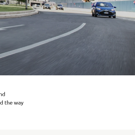
and
ed the way