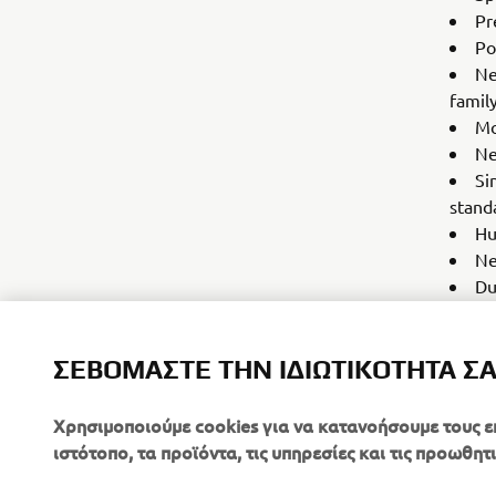
Pr
Po
Ne
famil
Mo
Ne
Si
stand
Hu
Ne
Du
Du
12
ΣΕΒΌΜΑΣΤΕ ΤΗΝ ΙΔΙΩΤΙΚΌΤΗΤΆ Σ
Ad
Χρησιμοποιούμε cookies για να κατανοήσουμε τους ε
ιστότοπο, τα προϊόντα, τις υπηρεσίες και τις προωθητι