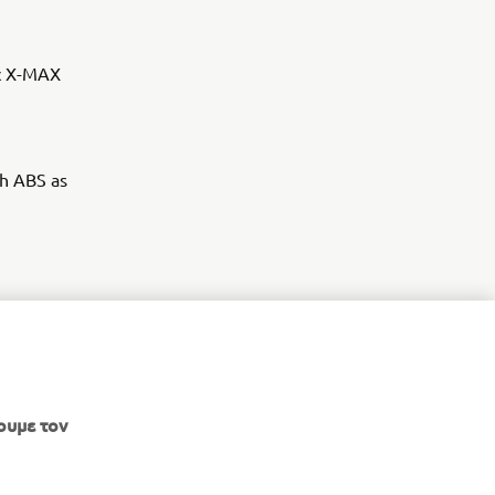
ic X-MAX
th ABS as
ουμε τον