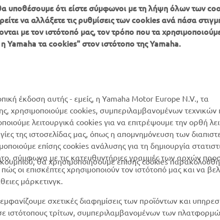
, θα υποθέσουμε ότι είστε σύμφωνοι με τη λήψη όλων των coo
είτε να αλλάξετε τις ρυθμίσεις των cookies ανά πάσα στιγμή
ονται με τον ιστότοπό μας, τον τρόπο που τα χρησιμοποιούμε
ΠΕΡΙΣΣΌΤΕΡΑ
SUPPORT
 η Yamaha τα cookies" στον ιστότοπο της Yamaha.
YAMAHA
Κατάλογος Ανταλλακτικών
MyYamaha
Αίτηση συντήρησης
Yamaha Music
Δίκτυο Συνεργατών
οπική έκδοση αυτής - εμείς, η Yamaha Motor Europe N.V., τα
Yamaha Racing
της, χρησιμοποιούμε cookies, συμπεριλαμβανομένων τεχνικών
διαχείριση των
μοποιούμε λειτουργικά cookies για να επιτρέψουμε την ορθή λε
Yamaha Motor Global
χρησιμοποιημένων
ργίες της ιστοσελίδας μας, όπως η απομνημόνευση των διαπισ
μπαταριών
Mobile Apps
οποιούμε επίσης cookies ανάλυσης για τη δημιουργία στατισ
ητο, σύμφωνα με τις κατευθυντήριες γραμμές των αρχών προ
ουμπιού, θα χρησιμοποιήσουμε επίσης cookies παρακολούθη
ώς οι επισκέπτες χρησιμοποιούν τον ιστότοπό μας και να βε
άθειες μάρκετινγκ.
εμφανίζουμε σχετικές διαφημίσεις των προϊόντων και υπηρεσ
 σε ιστότοπους τρίτων, συμπεριλαμβανομένων των πλατφορμ