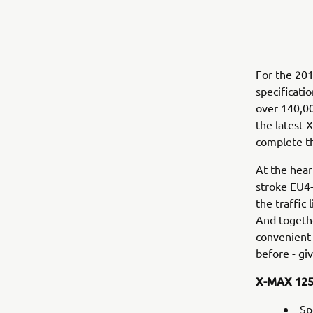
For the 201
specificati
over 140,0
the latest
complete t
At the hear
stroke EU4-
the traffic
And togethe
convenient
before - gi
X-MAX 125
Sp