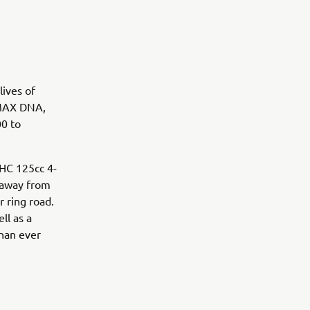
lives of
 MAX DNA,
00 to
OHC 125cc 4-
 away from
r ring road.
ll as a
han ever