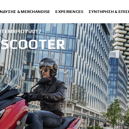
ΈΝΔΥΣΗΣ & MERCHANDISE
EXPERIENCES
ΣΥΝΤΉΡΗΣΗ & ΕΠΙ
ΠΤΕΜΒΡΊΟΥ 2017
 SCOOTER