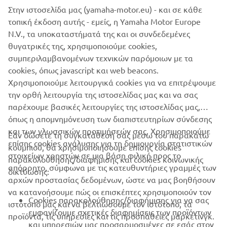
Στην ιστοσελίδα μας (yamaha-motor.eu) - και σε κάθε
within the speed limit in waterways or marinas.
τοπική έκδοση αυτής - εμείς, η Yamaha Motor Europe
And there's more. Convenience and ease of rigging are
N.V., τα υποκαταστήματά της και οι συνδεδεμένες
significant advantages of the digital system and the new
θυγατρικές της, χρησιμοποιούμε cookies,
models also feature a powerful 50A alternator to deliver
συμπεριλαμβανομένων τεχνικών παρόμοιων με τα
plenty of power in reserve, to satisfy the demands of
cookies, όπως javascript και web beacons.
today's on-board electronics.
Χρησιμοποιούμε λειτουργικά cookies για να επιτρέψουμε
την ορθή λειτουργία της ιστοσελίδας μας και να σας
παρέχουμε βασικές λειτουργίες της ιστοσελίδας μας,
όπως η απομνημόνευση των διαπιστευτηρίων σύνδεσης
και των γλωσσικών προτιμήσεών σας. Χρησιμοποιούμε
Εάν δώσετε τη συγκατάθεσή σας μέσω του παρακάτω
επίσης cookies ανάλυσης για τη δημιουργία στατιστικών
κουμπιού, θα χρησιμοποιήσουμε επίσης cookies
ΕΤΑΙΡΕΊΑ
στοιχείων χρηστών σε μια βάση φιλική προς το
παρακολούθησης/διαφήμισης και cookies κοινωνικής
απόρρητο, σύμφωνα με τις κατευθυντήριες γραμμές των
δικτύωσης:
αρχών προστασίας δεδομένων, ώστε να μας βοηθήσουν
B2B
να κατανοήσουμε πώς οι επισκέπτες χρησιμοποιούν τον
Cookies παρακολούθησης/διαφήμισης για να σας
ιστότοπό μας και να βελτιώσουμε τον ιστότοπο, τα
ΠΕΡΙΣΣΌΤΕΡΑ YAMAHA
εμφανίζουμε σχετικές διαφημίσεις των προϊόντων
προϊόντα, τις υπηρεσίες και τις προσπάθειες μάρκετινγκ.
και υπηρεσιών μας προσαρμοσμένες σε εσάς στον