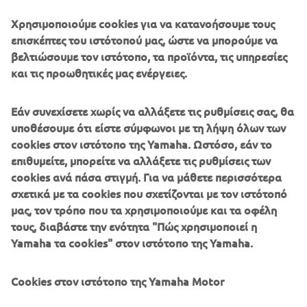
control and operation. But it doesn't end there. Full
Χρησιμοποιούμε cookies για να κατανοήσουμε τους
compatibility with Yamaha's unique Digital Network
επισκέπτες του ιστότοπού μας, ώστε να μπορούμε να
System brings with it the availability of an impressive
βελτιώσουμε τον ιστότοπο, τα προϊόντα, τις υπηρεσίες
array of other control functions and options, including not
και τις προωθητικές μας ενέργειες.
only a wide range of clear, easy-to-read digital gauges
(6Y8/6YC/6Y9 and the new CL7, with its 7" colour screen)
but also the exclusive Y-COP immobilizer security system.
Εάν συνεχίσετε χωρίς να αλλάξετε τις ρυθμίσεις σας, θα
After all, peace of mind is a benefit every owner
υποθέσουμε ότι είστε σύμφωνοι με τη λήψη όλων των
appreciates.
cookies στον ιστότοπο της Yamaha. Ωστόσο, εάν το
επιθυμείτε, μπορείτε να αλλάξετε τις ρυθμίσεις των
cookies ανά πάσα στιγμή. Για να μάθετε περισσότερα
σχετικά με τα cookies που σχετίζονται με τον ιστότοπό
μας, τον τρόπο που τα χρησιμοποιούμε και τα οφέλη
Yet another attractive advantage of the Digital Network
τους, διαβάστε την ενότητα "Πώς χρησιμοποιεί η
System is the availability of VTS (Variable Trolling Speed).
Yamaha τα cookies" στον ιστότοπο της Yamaha.
This helpful system not only provides a lower than normal
idle speed, but also means the boat's speed can be
Cookies στον ιστότοπο της Yamaha Motor
controlled in simple-to-set 50 rpm steps from 650 to 900 -
ideal for fishing, for example - or keeping confidently