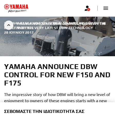
YAMAHA F150 AND F175 NOW ALSO AVAILABLE WITH THE
YAMAHA ANNOUNCE DBW CONTROL FOR NEW F150
BENEFIT OF THE VERY LATEST DBW TECHNOLOGY
AND F175
|
28 ΙΟΥΝΊΟΥ 2017
YAMAHA ANNOUNCE DBW
CONTROL FOR NEW F150 AND
F175
The impressive story of how DBW will bring a new level of
enjoyment to owners of these engines starts with a new
level of quiet, precise shifting and a quite remarkable
ΣΕΒΌΜΑΣΤΕ ΤΗΝ ΙΔΙΩΤΙΚΌΤΗΤΆ ΣΑΣ
added sophistication and ease of use, in terms of boat